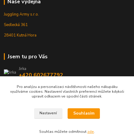
Naše výdejna
Juggling Army s.r.o.
Sedlecká 361
28401 Kutná Hora
Jsem tu pro Vás
Jirka
+420 602677792
Pro analýzu a personalizaci návštěvnosti našeho nákupáku
info@jarmy.cz
využíváme cookies. Nastavení vlastních preferencí můžete kdykoli
upravit odkazem ve spodní části stránek.
Souhlasím
Nastavení
Kopyrájt - Jarmy.cz
Souhlas můžete odmítnout
zde
.