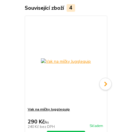
Související zboží
4
Vak na míčky Jugglequip
Vak na ohniv
290 Kč
440 Kč
/
ks
/
ks
Skladem
240 Kč
bez DPH
364 Kč
bez 