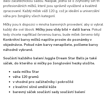
další začátečnickou sadou. Naopak, jedná se o zvýhodný set tří
profesionálních míčků, které jsou správně vyvážené a kvalitně
zpracované. Každý míček váží 120 g, což je ideální a univerzální
váha pro žongléry všech kategorií.
Míčky jsou k dispozici v mnoha barevných provedení, aby si vybral
každý dle své libosti.
Míčky jsou vždy bílé + další barva
. Pokud
tedy chcete například červenou barvu, bude míček červeno-bílý.
Konkrétní barvy míčků napište prosím do poznámky v
objednávce. Pokud nám barvy nenapíšete, pošleme barvy
náhodně vybrané.
Součástí každého balení Juggle Dream Star Balls je také
sáček, do kterého si míčky po žonglování hezky uložíte.
sada míčku Star
váha 120 gramů
v vhodné pro začátečníky i pokročilé
z kvalitní silné umělé kůže
barevný sáček součástí sady součástí balení