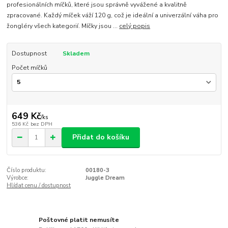
profesionálních míčků, které jsou správně vyvážené a kvalitně
zpracované. Každý míček váží 120 g, což je ideální a univerzální váha pro
žongléry všech kategorií. Míčky jsou ...
celý popis
Dostupnost
Skladem
Počet míčků
649 Kč
/
ks
536 Kč
bez DPH
Přidat do košíku
Číslo produktu:
00180-3
Výrobce:
Juggle Dream
Hlídat cenu / dostupnost
Poštovné platit nemusíte