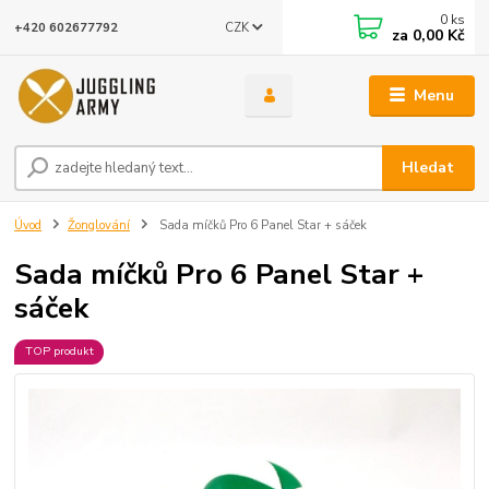
0
ks
CZK
+420 602677792
za
0,00 Kč
Menu
Hledat
Úvod
Žonglování
Sada míčků Pro 6 Panel Star + sáček
Sada míčků Pro 6 Panel Star +
sáček
TOP produkt