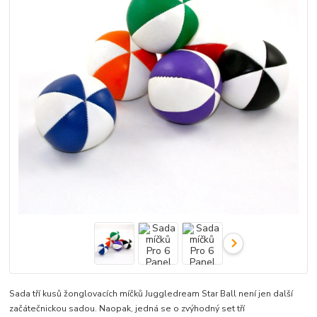
Sada tří kusů žonglovacích míčků Juggledream Star Ball není jen další
začátečnickou sadou. Naopak, jedná se o zvýhodný set tří