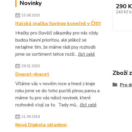
Novinky
290 K
240 Kč
b
15.08.2020
Italská značka Springy konečně v ČR!!!
Hračky pro člověčí zákazníky pro nás vždy
budou hlavní prioritou, ale jelikož se
netajíme tím, že máme rádi psy rozhodli
jsme se sortiment lehce rozší...
číst celé
29.01.2020
Zboží 
Dvacet-dvacet
Vítáme vás v novém roce a hned z kraje
Pro d
roku jsme se do toho pustili plnou parou a
máme tu pro vás nálož novinek, které
rozhodně stojí za to. Tady mů...
číst celé
21.09.2018
Nová Diabola skladem