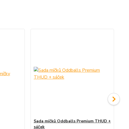
Sada míčků Oddballs Premium THUD +
Sá
sáček