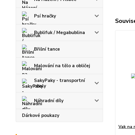
Psí hračky
Souvise
Bublifuk / Megabublina
Břišní tance
Malování na tělo a obličej
SakyPaky - transportní
obaly
Náhradní díly
Dárkové poukazy
Vak na 