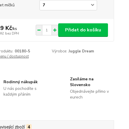
et míčků
9 Kč
/
ks
Přidat do košíku
 Kč
bez DPH
roduktu:
00180-5
Výrobce:
Juggle Dream
cenu / dostupnost
Zasíláme na
Rodinný nákupák
Slovensko
U nás pochodíte s
Objednávejte přímo v
každým přáním
eurech
visející zboží
4