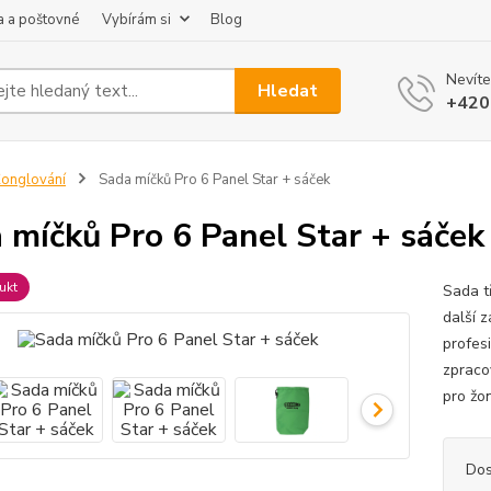
 a poštovné
Vybírám si
Blog
Nevíte
Hledat
+420
onglování
Sada míčků Pro 6 Panel Star + sáček
 míčků Pro 6 Panel Star + sáček
ukt
Sada t
další 
profes
zpracov
pro žon
Dos