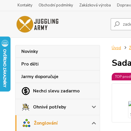
Kontakty
Obchodní podmínky
Zakázková výroba
Doprava
Úvod
Ž
Novinky
Sada
Pro děti
Jarmy doporučuje
TOP prod
Nechci slevu zadarmo
Ohnivé potřeby
Žonglování