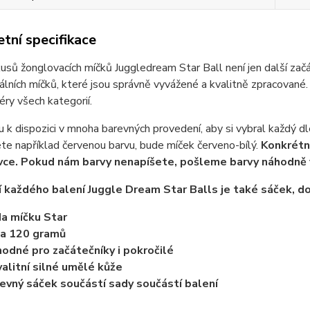
tní specifikace
kusů žonglovacích míčků Juggledream Star Ball není jen další zač
álních míčků, které jsou správně vyvážené a kvalitně zpracované. 
éry všech kategorií.
u k dispozici v mnoha barevných provedení, aby si vybral každý dl
te například červenou barvu, bude míček červeno-bílý.
Konkrétn
vce. Pokud nám barvy nenapíšete, pošleme barvy náhodně 
 každého balení Juggle Dream Star Balls je také sáček, do
a míčku Star
a 120 gramů
hodné pro začátečníky i pokročilé
valitní silné umělé kůže
evný sáček součástí sady součástí balení