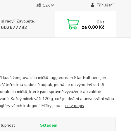
Přihlášení
CZK
 si rady? Zavolejte.
0
ks
za
0,00 Kč
 602677792
ří kusů žonglovacích míčků Juggledream Star Ball není jen
začátečnickou sadou. Naopak, jedná se o zvýhodný set tří
ionálních míčků, které jsou správně vyvážené a kvalitně
ané. Každý míček váží 120 g, což je ideální a univerzální váha
gléry všech kategorií. Míčky jsou ...
celý popis
tupnost
Skladem