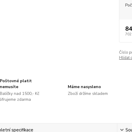
Poč
84
702
Číslo p
Hlídat 
Poštovné platit
nemusíte
Máme nasysleno
Balíčky nad 1500,- Kč
Zboží držíme skladem
lifrujeme zdarma
etní specifikace
Sou