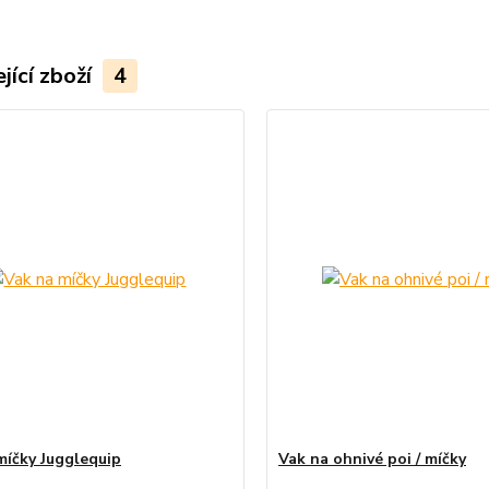
jící zboží
4
míčky Jugglequip
Vak na ohnivé poi / míčky