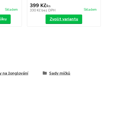
399 Kč
59
/
ks
Skladem
Skladem
330 Kč
bez DPH
49
šíku
Zvolit variantu
y na žonglování
Sady míčků