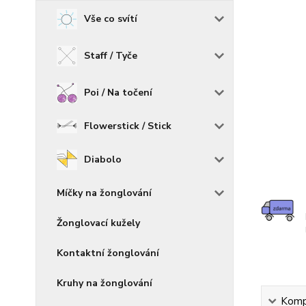
Vše co svítí
Staff / Tyče
Poi / Na točení
Flowerstick / Stick
Diabolo
Míčky na žonglování
Žonglovací kužely
Kontaktní žonglování
Kruhy na žonglování
Kompl