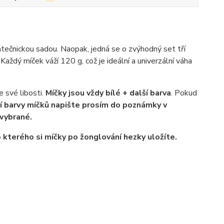
átečnickou sadou. Naopak, jedná se o zvýhodný set tří
Každý míček váží 120 g, což je ideální a univerzální váha
e své libosti.
Míčky jsou vždy bílé + další barva
. Pokud
í barvy míčků napište prosím do poznámky v
vybrané.
 kterého si míčky po žonglování hezky uložíte.