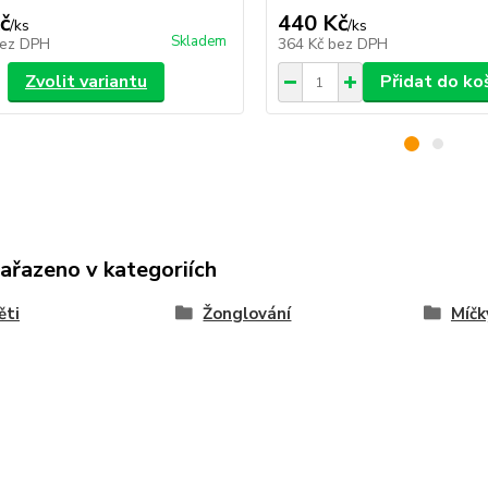
č
440 Kč
/
ks
/
ks
Skladem
ez DPH
364 Kč
bez DPH
Zvolit variantu
Přidat do ko
zařazeno v kategoriích
ěti
Žonglování
Míčk