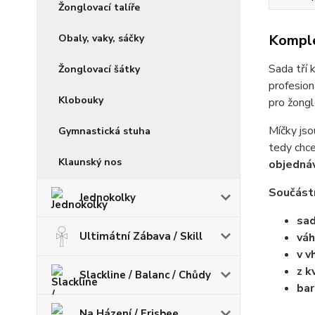
Žonglovací talíře
Komple
Obaly, vaky, sáčky
Sada tří 
Žonglovací šátky
profesion
Klobouky
pro žongl
Míčky jso
Gymnastická stuha
tedy chce
Klaunský nos
objedná
Součástí
Jednokolky
sad
Ultimátní Zábava / Skill
váh
v v
z k
Slackline / Balanc / Chůdy
bar
Na Házení / Frisbee