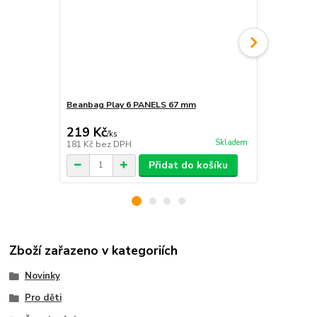
Beanbag Play 6 PANELS 67 mm
Infinity Ring
219 Kč
349 Kč
/
ks
/
ks
Skladem
181 Kč
bez DPH
288 Kč
bez 
Přidat do košíku
Zboží zařazeno v kategoriích
Novinky
Pro děti