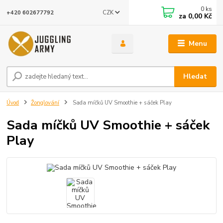
0
ks
CZK
+420 602677792
za
0,00 Kč
Menu
Hledat
Úvod
Žonglování
Sada míčků UV Smoothie + sáček Play
Sada míčků UV Smoothie + sáček
Play