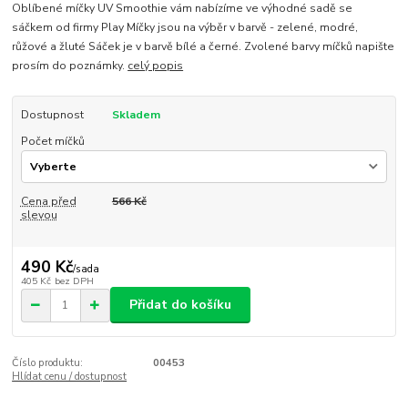
Oblíbené míčky UV Smoothie vám nabízíme ve výhodné sadě se
sáčkem od firmy Play Míčky jsou na výběr v barvě - zelené, modré,
růžové a žluté Sáček je v barvě bílé a černé. Zvolené barvy míčků napište
prosím do poznámky.
celý popis
Dostupnost
Skladem
Počet míčků
Cena před
566 Kč
slevou
490 Kč
/
sada
405 Kč
bez DPH
Přidat do košíku
Číslo produktu:
00453
Hlídat cenu / dostupnost