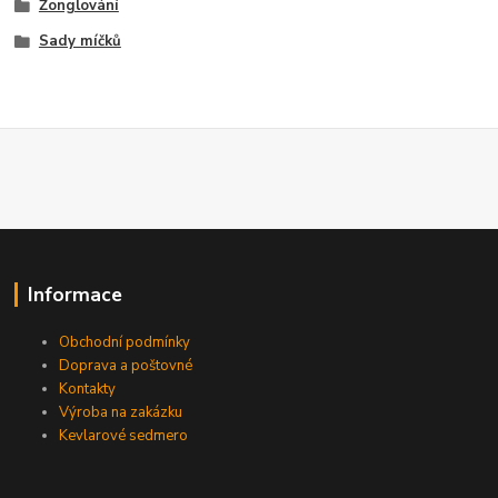
Žonglování
Sady míčků
Informace
Obchodní podmínky
Doprava a poštovné
Kontakty
Výroba na zakázku
Kevlarové sedmero