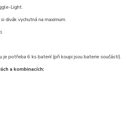
ggle-Light.
d si divák vychutná na maximum.
i.
e potřeba 6 ks baterií (při koupi jsou baterie součástí).
ách a kombinacích: