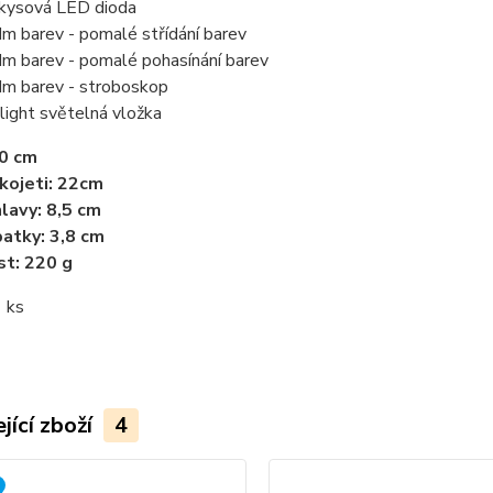
kysová LED dioda
m barev - pomalé střídání barev
m barev - pomalé pohasínání barev
m barev - stroboskop
 light světelná vložka
50 cm
kojeti: 22cm
lavy: 8,5 cm
atky: 3,8 cm
t: 220 g
 ks
jící zboží
4