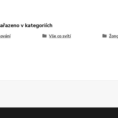
zařazeno v kategoriích
ování
Vše co svítí
Žong