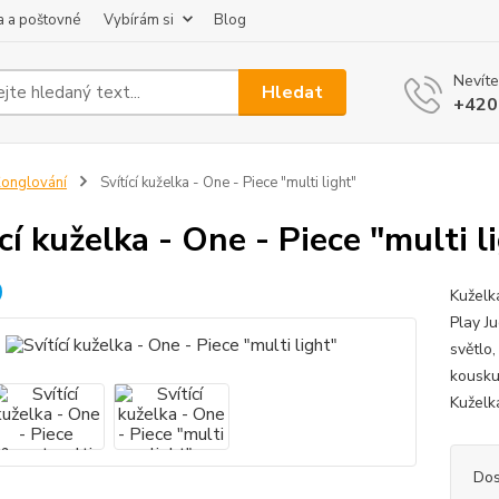
 a poštovné
Vybírám si
Blog
Nevíte
Hledat
+420
onglování
Svítící kuželka - One - Piece "multi light"
ící kuželka - One - Piece "multi l
Kuželka
Play J
světlo
kousku 
Kuželka
Dos