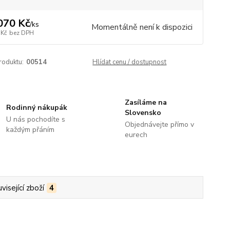
070 Kč
/
ks
Momentálně není k dispozici
 Kč
bez DPH
roduktu:
00514
Hlídat cenu / dostupnost
Zasíláme na
Rodinný nákupák
Slovensko
U nás pochodíte s
Objednávejte přímo v
každým přáním
eurech
visející zboží
4