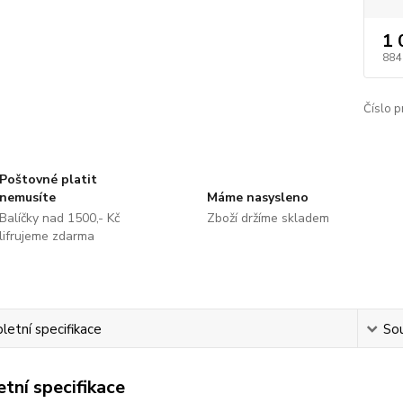
1 
884
Číslo p
Poštovné platit
nemusíte
Máme nasysleno
Balíčky nad 1500,- Kč
Zboží držíme skladem
lifrujeme zdarma
etní specifikace
Sou
tní specifikace