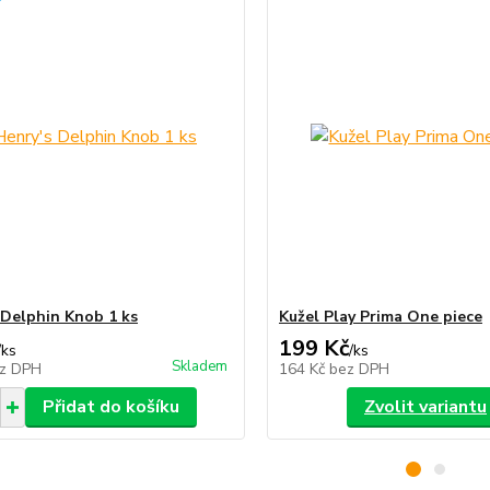
 Delphin Knob 1 ks
Kužel Play Prima One piece
199 Kč
/
ks
/
ks
Skladem
z DPH
164 Kč
bez DPH
Přidat do košíku
Zvolit variantu