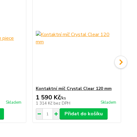
Kontaktní míč Crystal Clear 120 mm
Gy
1 590 Kč
2
/
ks
Skladem
Skladem
1 314 Kč
bez DPH
20
Přidat do košíku