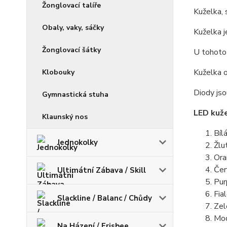
Žonglovací talíře
Kuželka, 
Obaly, vaky, sáčky
Kuželka j
Žonglovací šátky
U tohoto 
Kuželka o
Klobouky
Diody jso
Gymnastická stuha
LED kuže
Klaunský nos
Bíl
Jednokolky
Žlu
Ora
Čer
Ultimátní Zábava / Skill
Pur
Fia
Slackline / Balanc / Chůdy
Zel
Mod
Na Házení / Frisbee