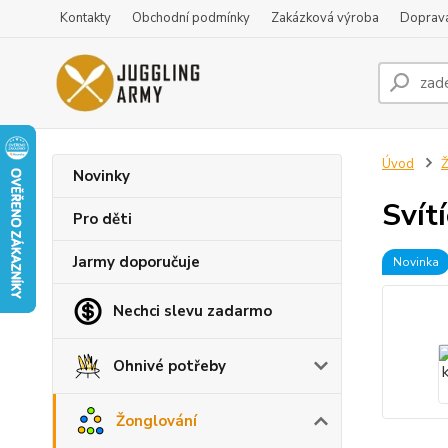
Kontakty
Obchodní podmínky
Zakázková výroba
Doprava
Úvod
Ž
Novinky
Svít
Pro děti
Jarmy doporučuje
Novinka
Nechci slevu zadarmo
Ohnivé potřeby
Žonglování