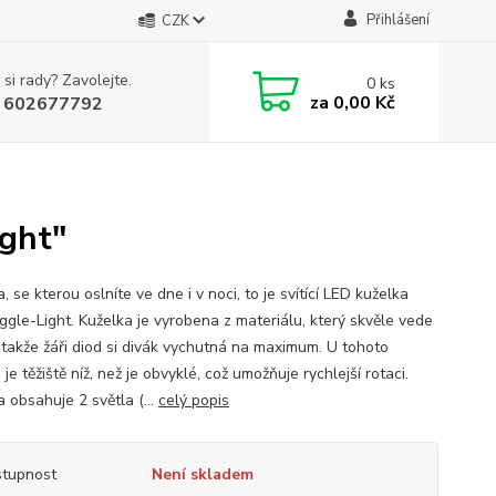
Přihlášení
CZK
 si rady? Zavolejte.
0
ks
za
0,00 Kč
 602677792
ight"
, se kterou oslníte ve dne i v noci, to je svítící LED kuželka
uggle-Light. Kuželka je vyrobena z materiálu, který skvěle vede
, takže žáři diod si divák vychutná na maximum. U tohoto
je těžiště níž, než je obvyklé, což umožňuje rychlejší rotaci.
 obsahuje 2 světla (...
celý popis
tupnost
Není skladem