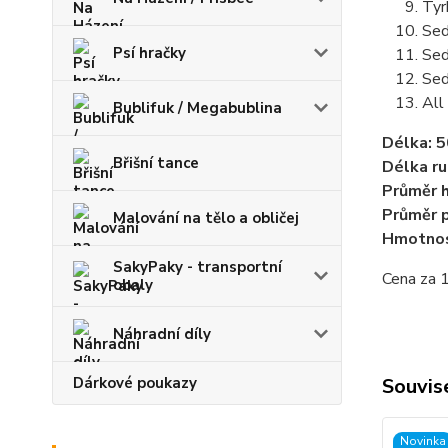
Tyr
Sed
Psí hračky
Sed
Sed
All
Bublifuk / Megabublina
Délka: 
Břišní tance
Délka ru
Průměr h
Průměr p
Malování na tělo a obličej
Hmotnos
SakyPaky - transportní
Cena za 1
obaly
Náhradní díly
Dárkové poukazy
Souvise
Novinka