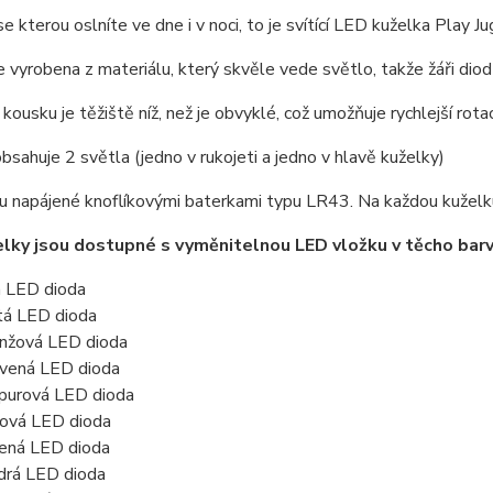
se kterou oslníte ve dne i v noci, to je svítící LED kuželka Play Ju
e vyrobena z materiálu, který skvěle vede světlo, takže žáři dio
kousku je těžiště níž, než je obvyklé, což umožňuje rychlejší rotac
bsahuje 2 světla (jedno v rukojeti a jedno v hlavě kuželky)
u napájené knoflíkovými baterkami typu LR43. Na každou kuželku j
lky jsou dostupné s vyměnitelnou LED vložku v těcho barv
á LED dioda
tá LED dioda
nžová LED dioda
vená LED dioda
purová LED dioda
lová LED dioda
ená LED dioda
rá LED dioda