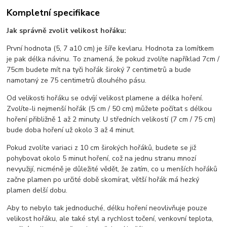
Kompletní specifikace
Jak správně zvolit velikost hořáku:
První hodnota (5, 7 a10 cm) je šíře kevlaru. Hodnota za lomítkem
je pak délka návinu. To znamená, že pokud zvolíte například 7cm /
75cm budete mít na tyči hořák široký 7 centimetrů a bude
namotaný ze 75 centimetrů dlouhého pásu.
Od velikosti hořáku se odvíjí velikost plamene a délka hoření.
Zvolíte-li nejmenší hořák (5 cm / 50 cm) můžete počítat s délkou
hoření přibližně 1 až 2 minuty. U středních velikostí (7 cm / 75 cm)
bude doba hoření už okolo 3 až 4 minut.
Pokud zvolíte variaci z 10 cm širokých hořáků, budete se již
pohybovat okolo 5 minut hoření, což na jednu stranu mnozí
nevyužijí, nicméně je důležité vědět, že zatím, co u menších hořáků
začne plamen po určité době skomírat, větší hořák má hezký
plamen delší dobu.
Aby to nebylo tak jednoduché, délku hoření neovlivňuje pouze
velikost hořáku, ale také styl a rychlost točení, venkovní teplota,