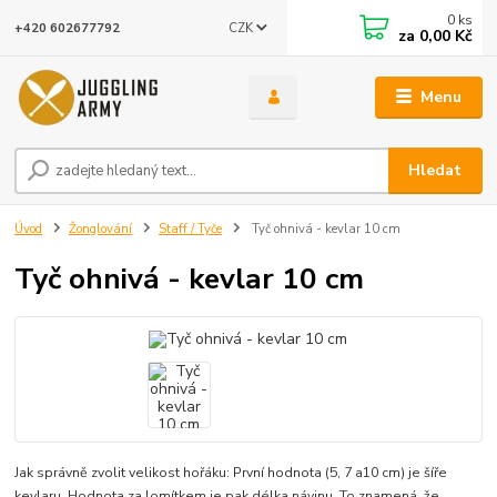
0
ks
CZK
+420 602677792
za
0,00 Kč
Menu
Hledat
Úvod
Žonglování
Staff / Tyče
Tyč ohnivá - kevlar 10 cm
Tyč ohnivá - kevlar 10 cm
Jak správně zvolit velikost hořáku: První hodnota (5, 7 a10 cm) je šíře
kevlaru. Hodnota za lomítkem je pak délka návinu. To znamená, že