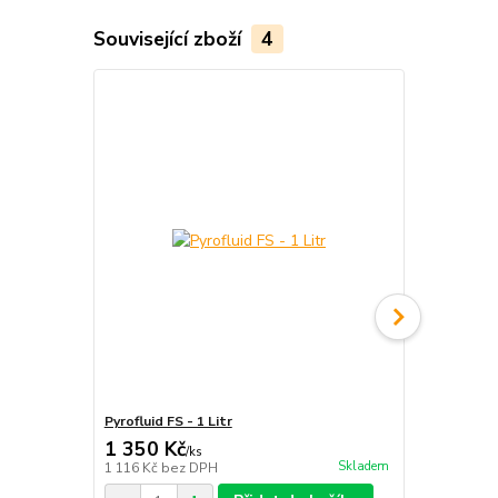
Související zboží
4
Pyrofluid FS - 1 Litr
Tyč ohnivá - 
1 350 Kč
1 899 Kč
/
ks
Skladem
1 116 Kč
bez DPH
1 569 Kč
bez