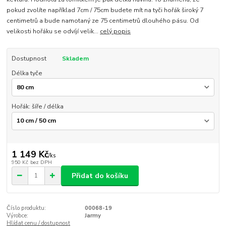
pokud zvolíte například 7cm / 75cm budete mít na tyči hořák široký 7
centimetrů a bude namotaný ze 75 centimetrů dlouhého pásu. Od
velikosti hořáku se odvíjí velik...
celý popis
Dostupnost
Skladem
Délka tyče
Hořák: šíře / délka
1 149 Kč
/
ks
950 Kč
bez DPH
Přidat do košíku
Číslo produktu:
00068-19
Výrobce:
Jarmy
Hlídat cenu / dostupnost