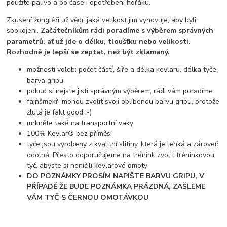
použité palivo a po čase i opotřebení hořáku.
Zkušení žongléři už vědí, jaká velikost jim vyhovuje, aby byli
spokojeni.
Začátečníkům rádi poradíme s výběrem správných
parametrů, ať už jde o délku, tloušťku nebo velikosti.
Rozhodně je lepší se zeptat, než být zklamaný.
možnosti voleb: počet částí, šíře a délka kevlaru, délka tyče,
barva gripu
pokud si nejste jisti správným výběrem, rádi vám poradíme
fajnšmekři mohou zvolit svoji oblíbenou barvu gripu, protože
žlutá je fakt good :-)
mrkněte také na transportní vaky
100% Kevlar® bez příměsi
tyče jsou vyrobeny z kvalitní slitiny, která je lehká a zároveň
odolná. Přesto doporučujeme na trénink zvolit tréninkovou
tyč, abyste si neničili kevlarové omoty
DO POZNÁMKY PROSÍM NAPIŠTE BARVU GRIPU, V
PŘÍPADĚ ŽE BUDE POZNÁMKA PRÁZDNÁ, ZAŠLEME
VÁM TYČ S ČERNOU OMOTÁVKOU