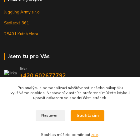
Juggling Army s.r.o.
Sedlecká 361
28401 Kutná Hora
Jsem tu pro Vás
Jirka
+420 602677792
Pro analýzu a personalizaci návštěvnosti našeho nákupáku
info@jarmy.cz
využíváme cookies. Nastavení vlastních preferencí můžete kdykoli
upravit odkazem ve spodní části stránek.
Souhlasím
Nastavení
Kopyrájt - Jarmy.cz
Souhlas můžete odmítnout
zde
.