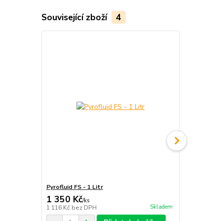
Související zboží
4
Pyrofluid FS - 1 Litr
Tyč ohnivá - 
1 350 Kč
1 899 Kč
/
ks
Skladem
1 116 Kč
bez DPH
1 569 Kč
bez