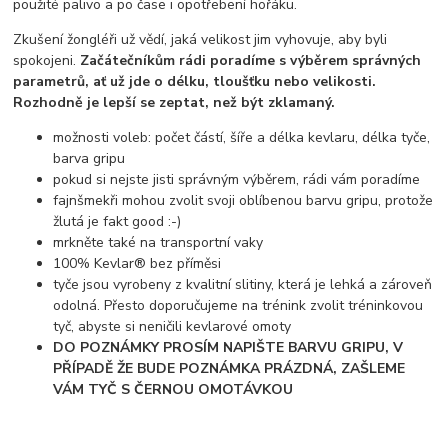
použité palivo a po čase i opotřebení hořáku.
Zkušení žongléři už vědí, jaká velikost jim vyhovuje, aby byli
spokojeni.
Začátečníkům rádi poradíme s výběrem správných
parametrů, ať už jde o délku, tloušťku nebo velikosti.
Rozhodně je lepší se zeptat, než být zklamaný.
možnosti voleb: počet částí, šíře a délka kevlaru, délka tyče,
barva gripu
pokud si nejste jisti správným výběrem, rádi vám poradíme
fajnšmekři mohou zvolit svoji oblíbenou barvu gripu, protože
žlutá je fakt good :-)
mrkněte také na transportní vaky
100% Kevlar® bez příměsi
tyče jsou vyrobeny z kvalitní slitiny, která je lehká a zároveň
odolná. Přesto doporučujeme na trénink zvolit tréninkovou
tyč, abyste si neničili kevlarové omoty
DO POZNÁMKY PROSÍM NAPIŠTE BARVU GRIPU, V
PŘÍPADĚ ŽE BUDE POZNÁMKA PRÁZDNÁ, ZAŠLEME
VÁM TYČ S ČERNOU OMOTÁVKOU