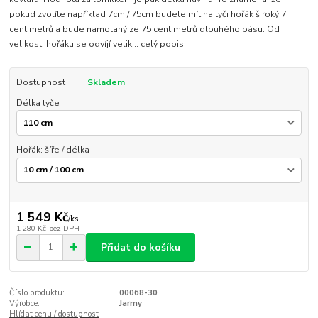
pokud zvolíte například 7cm / 75cm budete mít na tyči hořák široký 7
centimetrů a bude namotaný ze 75 centimetrů dlouhého pásu. Od
velikosti hořáku se odvíjí velik...
celý popis
Dostupnost
Skladem
Délka tyče
Hořák: šíře / délka
1 549 Kč
/
ks
1 280 Kč
bez DPH
Přidat do košíku
Číslo produktu:
00068-30
Výrobce:
Jarmy
Hlídat cenu / dostupnost