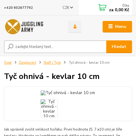
0
ks
CZK
+420 602677792
za
0,00 Kč
Menu
Hledat
Úvod
Žonglování
Staff / Tyče
Tyč ohnivá - kevlar 10 cm
Tyč ohnivá - kevlar 10 cm
Jak správně zvolit velikost hořáku: První hodnota (5, 7 a10 cm) je šíře
kevlaru. Hodnota za lomítkem je pak délka návinu. To znamená, že