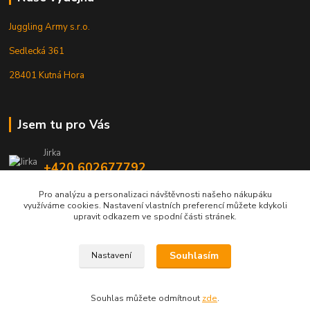
Juggling Army s.r.o.
Sedlecká 361
28401 Kutná Hora
Jsem tu pro Vás
Jirka
+420 602677792
Pro analýzu a personalizaci návštěvnosti našeho nákupáku
info@jarmy.cz
využíváme cookies. Nastavení vlastních preferencí můžete kdykoli
upravit odkazem ve spodní části stránek.
Souhlasím
Nastavení
Kopyrájt - Jarmy.cz
Souhlas můžete odmítnout
zde
.