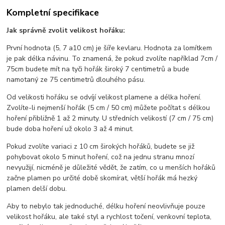
Kompletní specifikace
Jak správně zvolit velikost hořáku:
První hodnota (5, 7 a10 cm) je šíře kevlaru. Hodnota za lomítkem
je pak délka návinu. To znamená, že pokud zvolíte například 7cm /
75cm budete mít na tyči hořák široký 7 centimetrů a bude
namotaný ze 75 centimetrů dlouhého pásu.
Od velikosti hořáku se odvíjí velikost plamene a délka hoření.
Zvolíte-li nejmenší hořák (5 cm / 50 cm) můžete počítat s délkou
hoření přibližně 1 až 2 minuty. U středních velikostí (7 cm / 75 cm)
bude doba hoření už okolo 3 až 4 minut.
Pokud zvolíte variaci z 10 cm širokých hořáků, budete se již
pohybovat okolo 5 minut hoření, což na jednu stranu mnozí
nevyužijí, nicméně je důležité vědět, že zatím, co u menších hořáků
začne plamen po určité době skomírat, větší hořák má hezký
plamen delší dobu.
Aby to nebylo tak jednoduché, délku hoření neovlivňuje pouze
velikost hořáku, ale také styl a rychlost točení, venkovní teplota,