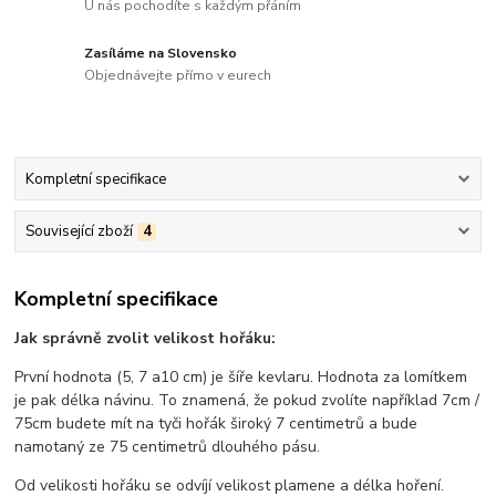
U nás pochodíte s každým přáním
Zasíláme na Slovensko
Objednávejte přímo v eurech
Kompletní specifikace
Související zboží
4
Kompletní specifikace
Jak správně zvolit velikost hořáku:
První hodnota (5, 7 a10 cm) je šíře kevlaru. Hodnota za lomítkem
je pak délka návinu. To znamená, že pokud zvolíte například 7cm /
75cm budete mít na tyči hořák široký 7 centimetrů a bude
namotaný ze 75 centimetrů dlouhého pásu.
Od velikosti hořáku se odvíjí velikost plamene a délka hoření.