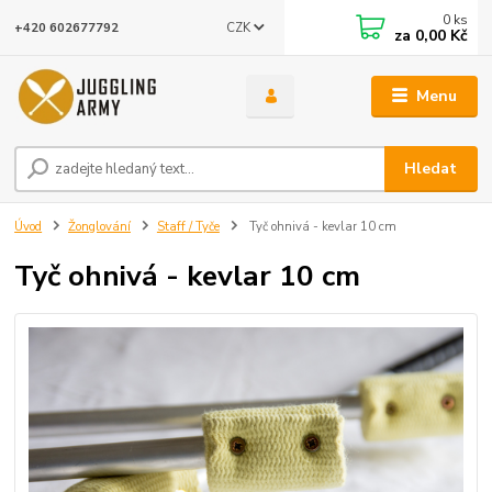
0
ks
CZK
+420 602677792
za
0,00 Kč
Menu
Hledat
Úvod
Žonglování
Staff / Tyče
Tyč ohnivá - kevlar 10 cm
Tyč ohnivá - kevlar 10 cm