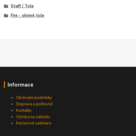
Staff / Tyče
Fire - ohnivé tyče
Informace
Obchodní podmínky
Doprava a poštovné
Kontakty
Výroba na zakázku
Kevlarové sedmero