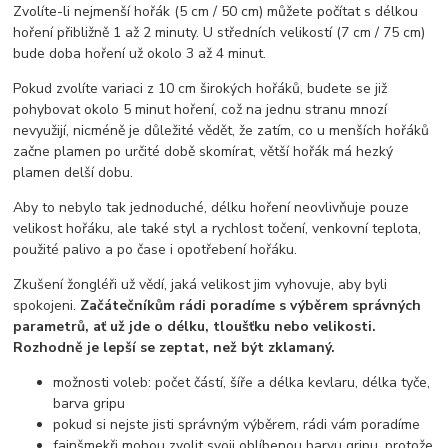
Zvolíte-li nejmenší hořák (5 cm / 50 cm) můžete počítat s délkou
hoření přibližně 1 až 2 minuty. U středních velikostí (7 cm / 75 cm)
bude doba hoření už okolo 3 až 4 minut.
Pokud zvolíte variaci z 10 cm širokých hořáků, budete se již
pohybovat okolo 5 minut hoření, což na jednu stranu mnozí
nevyužijí, nicméně je důležité vědět, že zatím, co u menších hořáků
začne plamen po určité době skomírat, větší hořák má hezký
plamen delší dobu.
Aby to nebylo tak jednoduché, délku hoření neovlivňuje pouze
velikost hořáku, ale také styl a rychlost točení, venkovní teplota,
použité palivo a po čase i opotřebení hořáku.
Zkušení žongléři už vědí, jaká velikost jim vyhovuje, aby byli
spokojeni.
Začátečníkům rádi poradíme s výběrem správných
parametrů, ať už jde o délku, tloušťku nebo velikosti.
Rozhodně je lepší se zeptat, než být zklamaný.
možnosti voleb: počet částí, šíře a délka kevlaru, délka tyče,
barva gripu
pokud si nejste jisti správným výběrem, rádi vám poradíme
fajnšmekři mohou zvolit svoji oblíbenou barvu gripu, protože