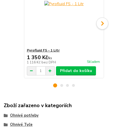
Pyrofluid FS - 1 Litr
Tyč ohnivá - 
1 350 Kč
1 899 Kč
/
ks
Skladem
1 116 Kč
bez DPH
1 569 Kč
bez
Přidat do košíku
Zboží zařazeno v kategoriích
Ohnivé potřeby
Ohnivé Tyče