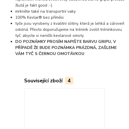
žlutá je fakt good :-)
mrkněte také na transportní vaky
100% Kevlar® bez příměsi
tyče jsou vyrobeny z kvalitní slitiny, která je lehká a zároveň
odolná. Přesto doporučujeme na trénink zvolit tréninkovou
tyč, abyste si neničili kevlarové omoty
DO POZNÁMKY PROSÍM NAPIŠTE BARVU GRIPU, V
PŘÍPADĚ ŽE BUDE POZNÁMKA PRÁZDNÁ, ZAŠLEME
VÁM TYČ S ČERNOU OMOTÁVKOU
Související zboží
4