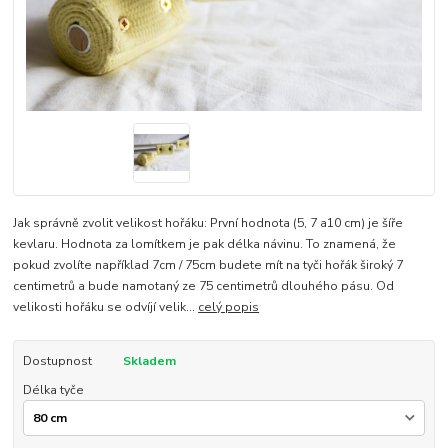
Jak správně zvolit velikost hořáku: První hodnota (5, 7 a10 cm) je šíře
kevlaru. Hodnota za lomítkem je pak délka návinu. To znamená, že
pokud zvolíte například 7cm / 75cm budete mít na tyči hořák široký 7
centimetrů a bude namotaný ze 75 centimetrů dlouhého pásu. Od
velikosti hořáku se odvíjí velik...
celý popis
Dostupnost
Skladem
Délka tyče