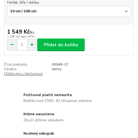
Hořák: šíře / délka
1 549 Kč
/
ks
1 280 Kč
bez DPH
Přidat do košíku
Číslo produktu:
00068-27
Výrobce:
Jarmy
Hlídat cenu / dostupnost
Poštovné platit nemusíte
Balíčky nad 1500,- Kč lifrujeme zdarma
Máme nasysleno
Zboží držíme skladem
Rodinný nákupák