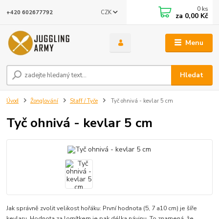
0
ks
CZK
+420 602677792
za
0,00 Kč
Menu
Hledat
Úvod
Žonglování
Staff / Tyče
Tyč ohnivá - kevlar 5 cm
Tyč ohnivá - kevlar 5 cm
Jak správně zvolit velikost hořáku: První hodnota (5, 7 a10 cm) je šíře
kevlaru. Hodnota za lomítkem je pak délka návinu. To znamená, že