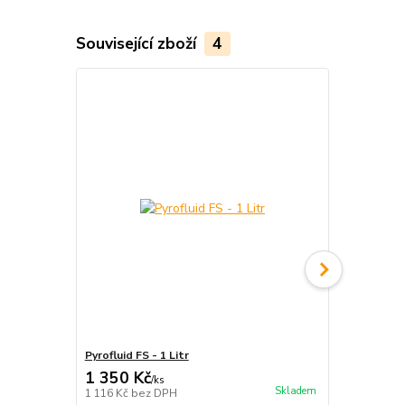
Související zboží
4
Pyrofluid FS - 1 Litr
Tyč ohnivá - 
1 350 Kč
1 899 Kč
/
ks
Skladem
1 116 Kč
bez DPH
1 569 Kč
bez