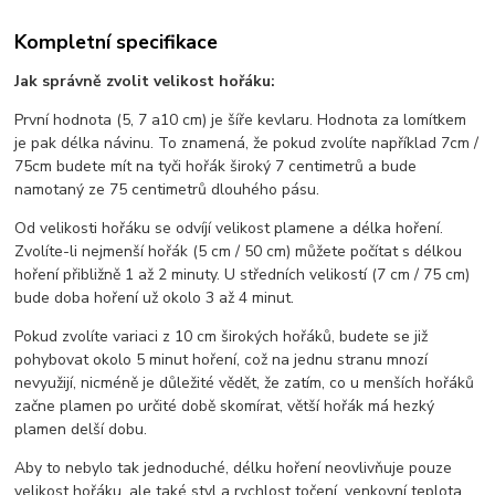
Kompletní specifikace
Jak správně zvolit velikost hořáku:
První hodnota (5, 7 a10 cm) je šíře kevlaru. Hodnota za lomítkem
je pak délka návinu. To znamená, že pokud zvolíte například 7cm /
75cm budete mít na tyči hořák široký 7 centimetrů a bude
namotaný ze 75 centimetrů dlouhého pásu.
Od velikosti hořáku se odvíjí velikost plamene a délka hoření.
Zvolíte-li nejmenší hořák (5 cm / 50 cm) můžete počítat s délkou
hoření přibližně 1 až 2 minuty. U středních velikostí (7 cm / 75 cm)
bude doba hoření už okolo 3 až 4 minut.
Pokud zvolíte variaci z 10 cm širokých hořáků, budete se již
pohybovat okolo 5 minut hoření, což na jednu stranu mnozí
nevyužijí, nicméně je důležité vědět, že zatím, co u menších hořáků
začne plamen po určité době skomírat, větší hořák má hezký
plamen delší dobu.
Aby to nebylo tak jednoduché, délku hoření neovlivňuje pouze
velikost hořáku, ale také styl a rychlost točení, venkovní teplota,