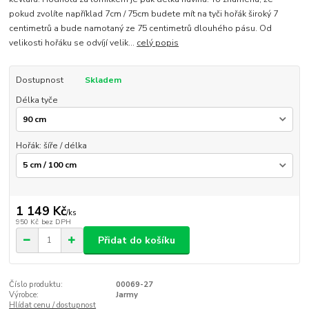
pokud zvolíte například 7cm / 75cm budete mít na tyči hořák široký 7
centimetrů a bude namotaný ze 75 centimetrů dlouhého pásu. Od
velikosti hořáku se odvíjí velik...
celý popis
Dostupnost
Skladem
Délka tyče
Hořák: šíře / délka
1 149 Kč
/
ks
950 Kč
bez DPH
Přidat do košíku
Číslo produktu:
00069-27
Výrobce:
Jarmy
Hlídat cenu / dostupnost