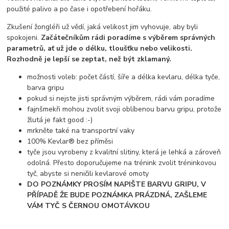
použité palivo a po čase i opotřebení hořáku.
Zkušení žongléři už vědí, jaká velikost jim vyhovuje, aby byli
spokojeni.
Začátečníkům rádi poradíme s výběrem správných
parametrů, ať už jde o délku, tloušťku nebo velikosti.
Rozhodně je lepší se zeptat, než být zklamaný.
možnosti voleb: počet částí, šíře a délka kevlaru, délka tyče,
barva gripu
pokud si nejste jisti správným výběrem, rádi vám poradíme
fajnšmekři mohou zvolit svoji oblíbenou barvu gripu, protože
žlutá je fakt good :-)
mrkněte také na transportní vaky
100% Kevlar® bez příměsi
tyče jsou vyrobeny z kvalitní slitiny, která je lehká a zároveň
odolná. Přesto doporučujeme na trénink zvolit tréninkovou
tyč, abyste si neničili kevlarové omoty
DO POZNÁMKY PROSÍM NAPIŠTE BARVU GRIPU, V
PŘÍPADĚ ŽE BUDE POZNÁMKA PRÁZDNÁ, ZAŠLEME
VÁM TYČ S ČERNOU OMOTÁVKOU