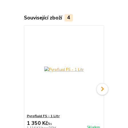
Související zboží
4
Pyrofluid FS - 1 Litr
Tyč ohnivá - 
1 350 Kč
1 899 Kč
/
ks
Skladem