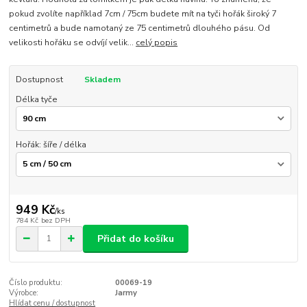
pokud zvolíte například 7cm / 75cm budete mít na tyči hořák široký 7
centimetrů a bude namotaný ze 75 centimetrů dlouhého pásu. Od
velikosti hořáku se odvíjí velik...
celý popis
Dostupnost
Skladem
Délka tyče
Hořák: šíře / délka
949 Kč
/
ks
784 Kč
bez DPH
Přidat do košíku
Číslo produktu:
00069-19
Výrobce:
Jarmy
Hlídat cenu / dostupnost