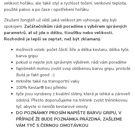
velikost hořáku, ale také styl a rychlost točení, venkovní teplota,
použité palivo a po čase i opotřebení hořáku.
Zkušení žongléři už vědí, jaká velikost jim vyhovuje, aby byli
spokojeni.
Začátečníkům rádi poradíme s výběrem správných
parametrů, ať už jde o délku, tloušťku nebo velikosti.
Rozhodně je lepší se zeptat, než být zklamaný.
možnosti voleb: počet částí, šíře a délka kevlaru, délka tyče,
barva gripu
pokud si nejste jisti správným výběrem, rádi vám poradíme
fajnšmekři mohou zvolit svoji oblíbenou barvu gripu, protože
žlutá je fakt good :-)
mrkněte také na transportní vaky
100% Kevlar® bez příměsi
tyče jsou vyrobeny z kvalitní slitiny, která je lehká a zároveň
odolná. Přesto doporučujeme na trénink zvolit tréninkovou
tyč, abyste si neničili kevlarové omoty
DO POZNÁMKY PROSÍM NAPIŠTE BARVU GRIPU, V
PŘÍPADĚ ŽE BUDE POZNÁMKA PRÁZDNÁ, ZAŠLEME
VÁM TYČ S ČERNOU OMOTÁVKOU