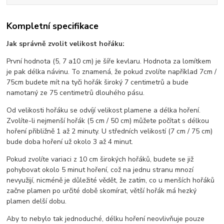
Kompletní specifikace
Jak správně zvolit velikost hořáku:
První hodnota (5, 7 a10 cm) je šíře kevlaru. Hodnota za lomítkem
je pak délka návinu. To znamená, že pokud zvolíte například 7cm /
75cm budete mít na tyči hořák široký 7 centimetrů a bude
namotaný ze 75 centimetrů dlouhého pásu.
Od velikosti hořáku se odvíjí velikost plamene a délka hoření.
Zvolíte-li nejmenší hořák (5 cm / 50 cm) můžete počítat s délkou
hoření přibližně 1 až 2 minuty. U středních velikostí (7 cm / 75 cm)
bude doba hoření už okolo 3 až 4 minut.
Pokud zvolíte variaci z 10 cm širokých hořáků, budete se již
pohybovat okolo 5 minut hoření, což na jednu stranu mnozí
nevyužijí, nicméně je důležité vědět, že zatím, co u menších hořáků
začne plamen po určité době skomírat, větší hořák má hezký
plamen delší dobu.
Aby to nebylo tak jednoduché, délku hoření neovlivňuje pouze