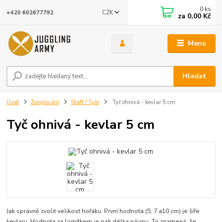
0
ks
CZK
+420 602677792
za
0,00 Kč
Menu
Hledat
Úvod
Žonglování
Staff / Tyče
Tyč ohnivá - kevlar 5 cm
Tyč ohnivá - kevlar 5 cm
Jak správně zvolit velikost hořáku: První hodnota (5, 7 a10 cm) je šíře
kevlaru. Hodnota za lomítkem je pak délka návinu. To znamená, že