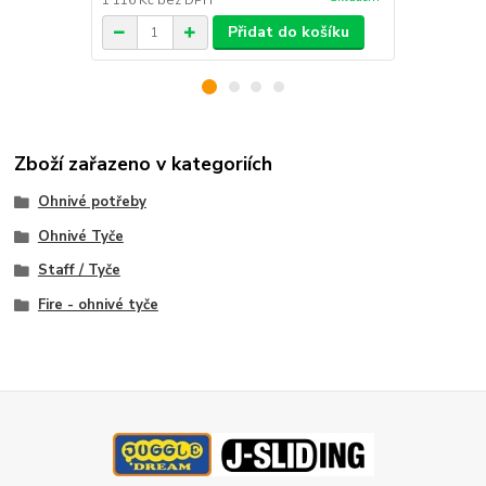
1 116 Kč
bez DPH
1 569 Kč
bez
Přidat do košíku
Zboží zařazeno v kategoriích
Ohnivé potřeby
Ohnivé Tyče
Staff / Tyče
Fire - ohnivé tyče