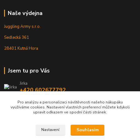
Naše výdejna
Juggling Army s.r.o.
Sedlecká 361
28401 Kutná Hora
Jsem tu pro Vás
Jirka
+420 602677792
Pro analýzu a personalizaci návštěvnosti našeho nákupáku
info@jarmy.cz
využíváme cookies. Nastavení vlastních preferencí můžete kdykoli
upravit odkazem ve spodní části stránek.
Souhlasím
Nastavení