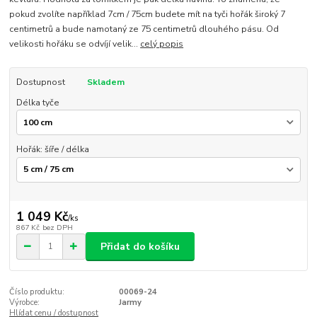
pokud zvolíte například 7cm / 75cm budete mít na tyči hořák široký 7
centimetrů a bude namotaný ze 75 centimetrů dlouhého pásu. Od
velikosti hořáku se odvíjí velik...
celý popis
Dostupnost
Skladem
Délka tyče
Hořák: šíře / délka
1 049 Kč
/
ks
867 Kč
bez DPH
Přidat do košíku
Číslo produktu:
00069-24
Výrobce:
Jarmy
Hlídat cenu / dostupnost