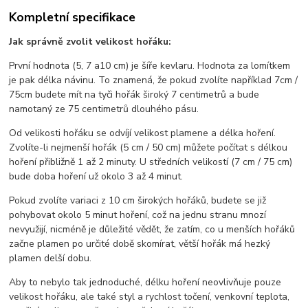
Kompletní specifikace
Jak správně zvolit velikost hořáku:
První hodnota (5, 7 a10 cm) je šíře kevlaru. Hodnota za lomítkem
je pak délka návinu. To znamená, že pokud zvolíte například 7cm /
75cm budete mít na tyči hořák široký 7 centimetrů a bude
namotaný ze 75 centimetrů dlouhého pásu.
Od velikosti hořáku se odvíjí velikost plamene a délka hoření.
Zvolíte-li nejmenší hořák (5 cm / 50 cm) můžete počítat s délkou
hoření přibližně 1 až 2 minuty. U středních velikostí (7 cm / 75 cm)
bude doba hoření už okolo 3 až 4 minut.
Pokud zvolíte variaci z 10 cm širokých hořáků, budete se již
pohybovat okolo 5 minut hoření, což na jednu stranu mnozí
nevyužijí, nicméně je důležité vědět, že zatím, co u menších hořáků
začne plamen po určité době skomírat, větší hořák má hezký
plamen delší dobu.
Aby to nebylo tak jednoduché, délku hoření neovlivňuje pouze
velikost hořáku, ale také styl a rychlost točení, venkovní teplota,