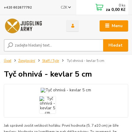
0
ks
CZK
+420 602677792
za
0,00 Kč
Menu
Hledat
Úvod
Žonglování
Staff / Tyče
Tyč ohnivá - kevlar 5 cm
Tyč ohnivá - kevlar 5 cm
Jak správně zvolit velikost hořáku: První hodnota (5, 7 a10 cm) je šíře
kevlaru. Hodnota za lomítkem je pak délka návinu. To znamená, že