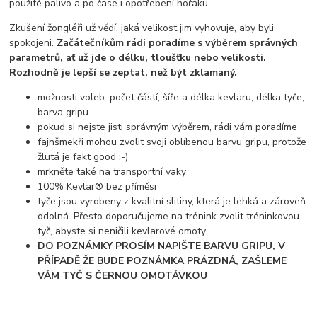
použité palivo a po čase i opotřebení hořáku.
Zkušení žongléři už vědí, jaká velikost jim vyhovuje, aby byli
spokojeni.
Začátečníkům rádi poradíme s výběrem správných
parametrů, ať už jde o délku, tloušťku nebo velikosti.
Rozhodně je lepší se zeptat, než být zklamaný.
možnosti voleb: počet částí, šíře a délka kevlaru, délka tyče,
barva gripu
pokud si nejste jisti správným výběrem, rádi vám poradíme
fajnšmekři mohou zvolit svoji oblíbenou barvu gripu, protože
žlutá je fakt good :-)
mrkněte také na transportní vaky
100% Kevlar® bez příměsi
tyče jsou vyrobeny z kvalitní slitiny, která je lehká a zároveň
odolná. Přesto doporučujeme na trénink zvolit tréninkovou
tyč, abyste si neničili kevlarové omoty
DO POZNÁMKY PROSÍM NAPIŠTE BARVU GRIPU, V
PŘÍPADĚ ŽE BUDE POZNÁMKA PRÁZDNÁ, ZAŠLEME
VÁM TYČ S ČERNOU OMOTÁVKOU