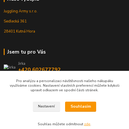
Juggling Army s.r.o.
Sedlecká 361
28401 Kutná Hora
Jsem tu pro Vás
Jirka
+420 602677792
Pro analýzu a personalizaci návštěvnosti našeho nákupáku
info@jarmy.cz
využíváme cookies. Nastavení vlastních preferencí můžete kdykoli
upravit odkazem ve spodní části stránek.
Souhlasím
Nastavení
Kopyrájt - Jarmy.cz
Souhlas můžete odmítnout
zde
.