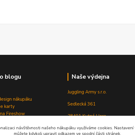
o blogu
Naše výdejna
Juggling Army s.r.o.
esign nákupáku
Sedlecká 361
e karty
 na Fireshow
28401 Kutná Hora
onalizaci návštěvnosti našeho nákupáku využíváme cookies. Nastavení v
můžete kdykoli upravit odkazem ve spodní části stránek.