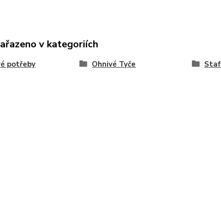
zařazeno v kategoriích
é potřeby
Ohnivé Tyče
Staf