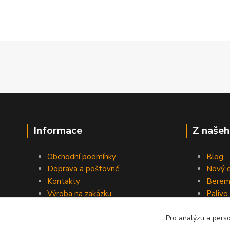
Informace
Z našeh
Obchodní podmínky
Blog
Doprava a poštovné
Nový d
Kontakty
Berem
Výroba na zakázku
Palivo
Kevlarové sedmero
Pro analýzu a pers