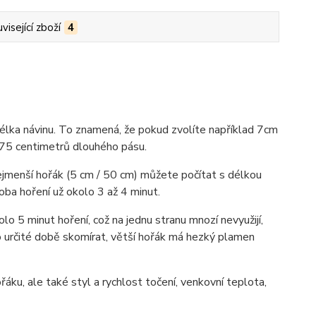
visející zboží
4
délka návinu. To znamená, že pokud zvolíte například 7cm
 75 centimetrů dlouhého pásu.
 nejmenší hořák (5 cm / 50 cm) můžete počítat s délkou
doba hoření už okolo 3 až 4 minut.
lo 5 minut hoření, což na jednu stranu mnozí nevyužijí,
o určité době skomírat, větší hořák má hezký plamen
áku, ale také styl a rychlost točení, venkovní teplota,