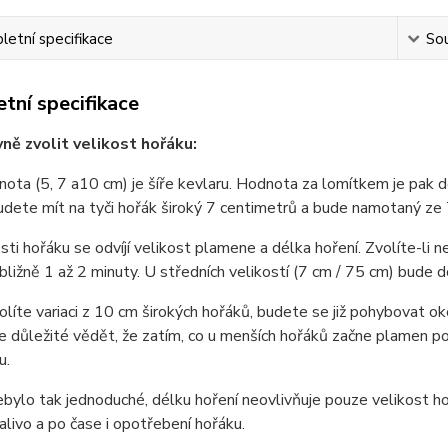
etní specifikace
Sou
tní specifikace
vně zvolit velikost hořáku:
nota (5, 7 a10 cm) je šíře kevlaru. Hodnota za lomítkem je pak 
dete mít na tyči hořák široký 7 centimetrů a bude namotaný ze
sti hořáku se odvíjí velikost plamene a délka hoření. Zvolíte-li
ibližně 1 až 2 minuty. U středních velikostí (7 cm / 75 cm) bude 
líte variaci z 10 cm širokých hořáků, budete se již pohybovat oko
e důležité vědět, že zatím, co u menších hořáků začne plamen p
u.
bylo tak jednoduché, délku hoření neovlivňuje pouze velikost hoř
alivo a po čase i opotřebení hořáku.