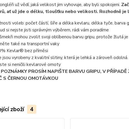
ongléři už vědí, jaká velikost jim vyhovuje, aby byli spokojeni.
Zač
ů, ať už jde o délku, tloušťku nebo velikosti. Rozhodně je 
nosti voleb: počet částí, šíře a délka kevlaru, délka tyče, barva g
ud si nejste jisti správným výběrem, rádi vám poradíme
nšmekři mohou zvolit svoji oblíbenou barvu gripu, protože žlutá je 
něte také na transportní vaky
% Kevlar® bez příměsi
e jsou vyrobeny z kvalitní slitiny, která je lehká a zároveň odoln
ste si neničili kevlarové omoty
 POZNÁMKY PROSÍM NAPIŠTE BARVU GRIPU, V PŘÍPADĚ
Č S ČERNOU OMOTÁVKOU
jící zboží
4