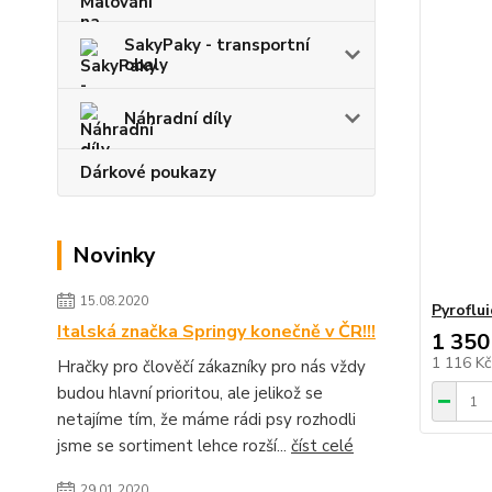
SakyPaky - transportní
obaly
Náhradní díly
Dárkové poukazy
Novinky
15.08.2020
Pyroflui
Italská značka Springy konečně v ČR!!!
1 350
1 116 K
Hračky pro člověčí zákazníky pro nás vždy
budou hlavní prioritou, ale jelikož se
netajíme tím, že máme rádi psy rozhodli
jsme se sortiment lehce rozší...
číst celé
29.01.2020