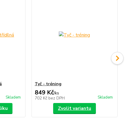
á
Tyč - tréning
Vak
849 Kč
2
/
ks
Skladem
Skladem
702 Kč
bez DPH
24
šíku
Zvolit variantu