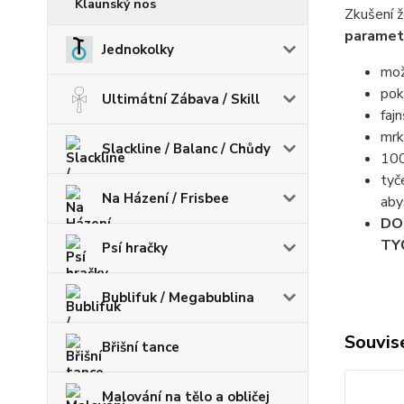
Klaunský nos
Zkušení ž
parametr
Jednokolky
mož
pok
Ultimátní Zábava / Skill
faj
mrk
Slackline / Balanc / Chůdy
100
tyč
Na Házení / Frisbee
aby
DO
TY
Psí hračky
Bublifuk / Megabublina
Souvise
Břišní tance
Malování na tělo a obličej