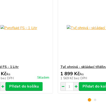
d FS - 1 Litr
Tyč ohnivá - skládací třídíln
 Kč
1 899 Kč
/
ks
/
ks
Skladem
č
bez DPH
1 569 Kč
bez DPH
Přidat do košíku
Přidat do ko