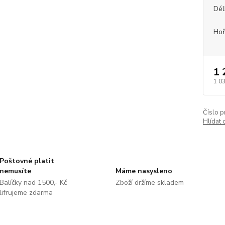
Dél
Hoř
1 
1 0
Číslo p
Hlídat 
Poštovné platit
nemusíte
Máme nasysleno
Balíčky nad 1500,- Kč
Zboží držíme skladem
lifrujeme zdarma