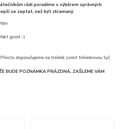
átečníkům rádi poradíme s výběrem správných
lepší se zeptat, než být zklamaný.
ripu
fakt good :-)
á. Přesto doporučujeme na trénink zvolit tréninkovou tyč,
 ŽE BUDE POZNÁMKA PRÁZDNÁ, ZAŠLEME VÁM
TO