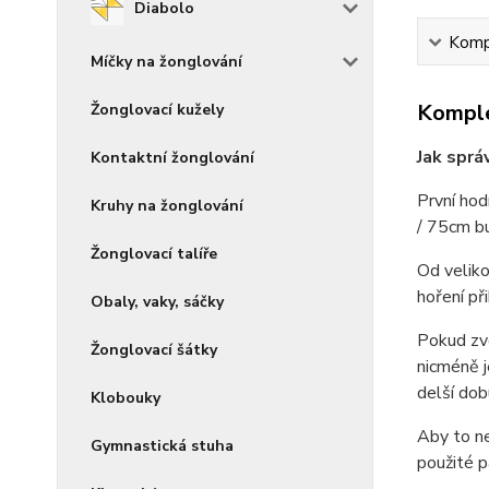
Diabolo
Kompl
Míčky na žonglování
Komple
Žonglovací kužely
Jak sprá
Kontaktní žonglování
První hod
Kruhy na žonglování
/ 75cm bu
Žonglovací talíře
Od veliko
hoření př
Obaly, vaky, sáčky
Pokud zvo
Žonglovací šátky
nicméně j
delší dob
Klobouky
Aby to ne
Gymnastická stuha
použité p