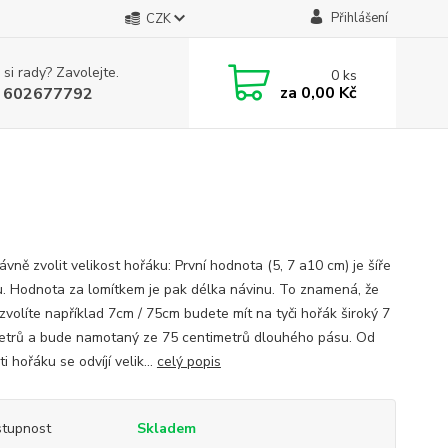
Přihlášení
CZK
 si rady? Zavolejte.
0
ks
za
0,00 Kč
 602677792
ávně zvolit velikost hořáku: První hodnota (5, 7 a10 cm) je šíře
u. Hodnota za lomítkem je pak délka návinu. To znamená, že
zvolíte například 7cm / 75cm budete mít na tyči hořák široký 7
etrů a bude namotaný ze 75 centimetrů dlouhého pásu. Od
ti hořáku se odvíjí velik...
celý popis
tupnost
Skladem