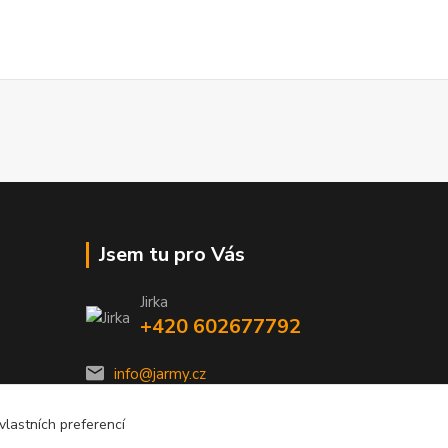
Jsem tu pro Vás
Jirka
+420 602677792
info@jarmy.cz
lastních preferencí