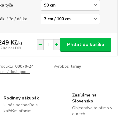
ka tyče
ák: šíře / délka
249 Kč
/
ks
Přidat do košíku
32 Kč
bez DPH
roduktu:
00070-24
Výrobce:
Jarmy
cenu / dostupnost
Zasíláme na
Rodinný nákupák
Slovensko
U nás pochodíte s
Objednávejte přímo v
každým přáním
eurech