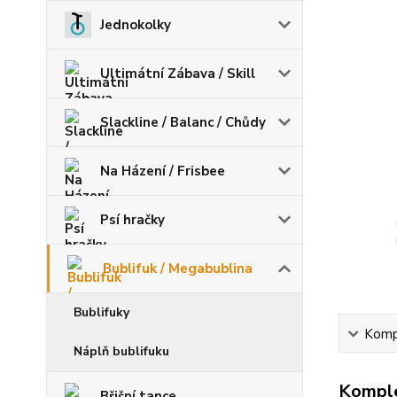
Jednokolky
Ultimátní Zábava / Skill
Slackline / Balanc / Chůdy
Na Házení / Frisbee
Psí hračky
Bublifuk / Megabublina
Bublifuky
Kompl
Náplň bublifuku
Komple
Břišní tance