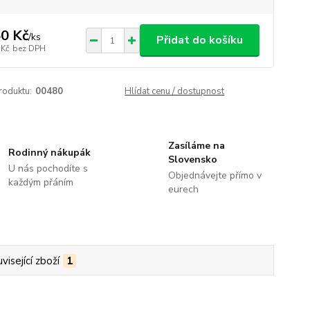
0 Kč
/
ks
Přidat do košíku
 Kč
bez DPH
roduktu:
00480
Hlídat cenu / dostupnost
Zasíláme na
Rodinný nákupák
Slovensko
U nás pochodíte s
Objednávejte přímo v
každým přáním
eurech
visející zboží
1