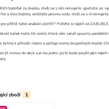
ítěti bublifuk za dvacku, chvíli se s ním nervujete, upatláte se, 
ve a chce bubliny, umícháte jarovou vodu, chvíli se s ní nervuje
 pro příště tuhle anabázi ušetřit? Pořiďte si náplň od ZABUBLEJ
esát kaček máte litr směsi, která vám zaručí spousty parádních b
je šetrný k přírodě i lidem a splňuje normy bezpečných hraček EN
ven jít rovnou do akce a je mu jedno, jestli bude použit jako nápl
iny.
jící zboží
1
dukt