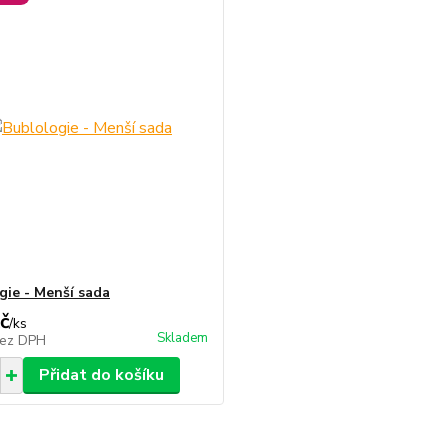
gie - Menší sada
č
/
ks
Skladem
ez DPH
Přidat do košíku