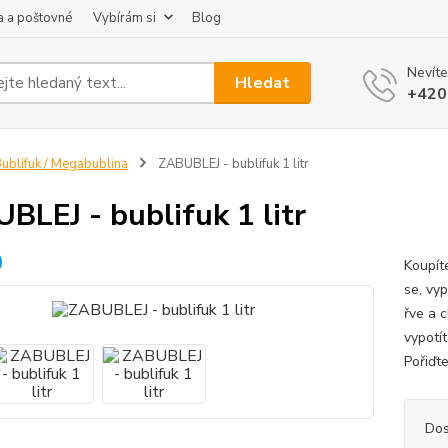
 a poštovné
Vybírám si
Blog
Nevíte
Hledat
+420
ublifuk / Megabublina
ZABUBLEJ - bublifuk 1 litr
BLEJ - bublifuk 1 litr
Koupíte
se, vy
řve a c
vypotí
Pořiďte
Dos