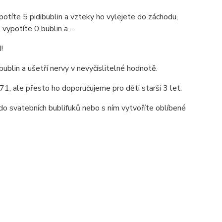
vypotíte 5 pidibublin a vzteky ho vylejete do záchodu,
te, vypotíte 0 bublin a …
!
ublin a ušetří nervy v nevyčíslitelné hodnotě.
71, ale přesto ho doporučujeme pro děti starší 3 let.
ň do svatebních bublifuků nebo s ním vytvoříte oblíbené