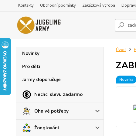
Kontakty
Obchodní podmínky
Zakázková výroba
Doprava
Úvod
B
Novinky
ZABU
Pro děti
Jarmy doporučuje
Novinka
Nechci slevu zadarmo
Ohnivé potřeby
Žonglování