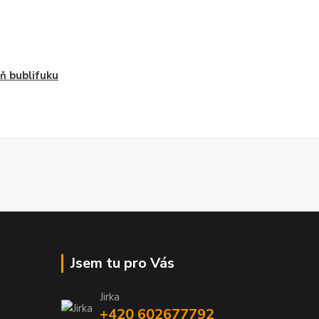
ň bublifuku
Jsem tu pro Vás
Jirka
+420 602677792