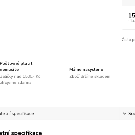
15
124
Číslo p
Poštovné platit
nemusíte
Máme nasysleno
Balíčky nad 1500,- Kč
Zboží držíme skladem
lifrujeme zdarma
etní specifikace
Sou
tní specifikace