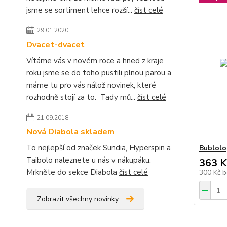
jsme se sortiment lehce rozší...
číst celé
29.01.2020
Dvacet-dvacet
Vítáme vás v novém roce a hned z kraje
roku jsme se do toho pustili plnou parou a
máme tu pro vás nálož novinek, které
rozhodně stojí za to. Tady mů...
číst celé
21.09.2018
Nová Diabola skladem
To nejlepší od značek Sundia, Hyperspin a
Bublolo
Taibolo naleznete u nás v nákupáku.
363 K
Mrkněte do sekce Diabola
číst celé
300 Kč
b
Zobrazit všechny novinky