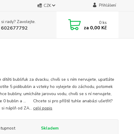
Přihlášení
CZK
 si rady? Zavolejte.
0
ks
za
0,00 Kč
 602677792
 dítěti bublifuk za dvacku, chvíli se s ním nervujete, upatláte
potíte 5 pidibublin a vzteky ho vylejete do záchodu, potomek
hce bubliny, umícháte jarovou vodu, chvíli se s ní nervujete,
te 0 bublin a … Chcete si pro příště tuhle anabázi ušetřit?
 si náplň od ZA...
celý popis
tupnost
Skladem