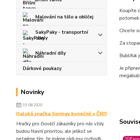
Koupíte d
Malování na tělo a obličej
potomek ř
Chcete si
SakyPaky - transportní
obaly
Za stopad
Náhradní díly
Bublifuk 
Je připra
Dárkové poukazy
megabubl
Novinky
15.08.2020
Italská značka Springy konečně v ČR!!!
Souvise
Hračky pro člověčí zákazníky pro nás vždy
budou hlavní prioritou, ale jelikož se
netajíme tím, že máme rádi psy rozhodli
TOP pro