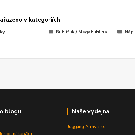
zařazeno v kategoriích
ky
Bublifuk / Megabublina
Nápl
o blogu
Naše výdejna
Juggling Army s.r.o.
esign nákupáku