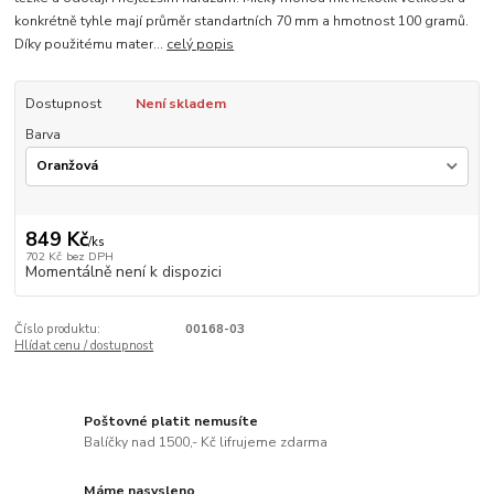
konkrétně tyhle mají průměr standartních 70 mm a hmotnost 100 gramů.
Díky použitému mater...
celý popis
Dostupnost
Není skladem
Barva
849 Kč
/
ks
702 Kč
bez DPH
Momentálně není k dispozici
Číslo produktu:
00168-03
Hlídat cenu / dostupnost
Poštovné platit nemusíte
Balíčky nad 1500,- Kč lifrujeme zdarma
Máme nasysleno