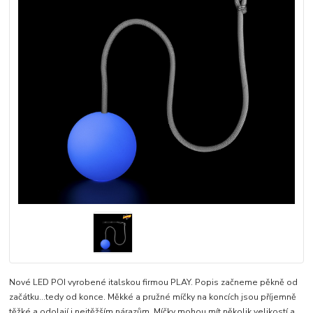
Nové LED POI vyrobené italskou firmou PLAY. Popis začneme pěkně od
začátku...tedy od konce. Měkké a pružné míčky na koncích jsou příjemně
těžké a odolají i nejtěžším nárazům. Míčky mohou mít několik velikostí a