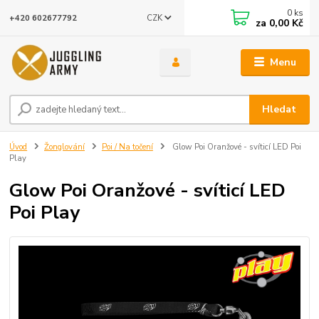
0
ks
CZK
+420 602677792
za
0,00 Kč
Menu
Hledat
Úvod
Žonglování
Poi / Na točení
Glow Poi Oranžové - svíticí LED Poi
Play
Glow Poi Oranžové - svíticí LED
Poi Play