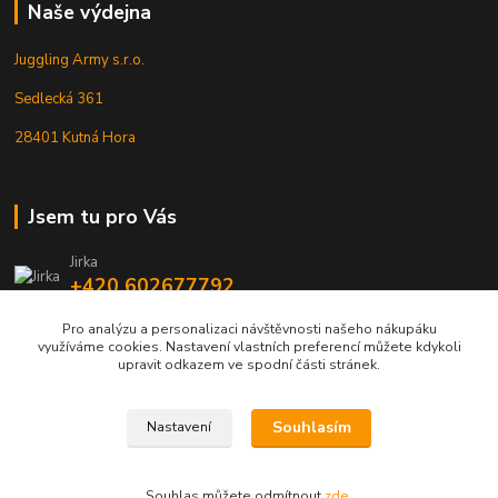
Naše výdejna
Juggling Army s.r.o.
Sedlecká 361
28401 Kutná Hora
Jsem tu pro Vás
Jirka
+420 602677792
Pro analýzu a personalizaci návštěvnosti našeho nákupáku
info@jarmy.cz
využíváme cookies. Nastavení vlastních preferencí můžete kdykoli
upravit odkazem ve spodní části stránek.
Souhlasím
Nastavení
Kopyrájt - Jarmy.cz
Souhlas můžete odmítnout
zde
.