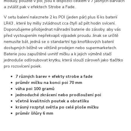
moduly, použité v poi, jsou k dispozici celkem v 7 jasných barvách
a zvlášť pak v efektech Strobe a Fade.
V setu balení naleznete 2 ks POI (jeden pár) plus 6 ks baterií
LR43 , které by měly zvládnout cca čtyři až pět hodin svícení.
Doporučujeme přiobjednat náhradní baterie do zásoby, aby vás
před vystoupením nepřekvapil výpadek proudu. Jinak se určitě
nemusíte bát, jedná se o standartní typ knoflíkových baterií
dostupných běžně ve většině prodejen nebo supermarketech.
Baterie jsou zapuštěné uvnitř míčku a k jejich výměně stačí
jednoduše odšroubovat krytku, která slouží zároveň jako tlačítko
pro rozsvícení poiek.
7 různých barev + efekty strobe a fade
průměr míčku na konci poi 70 mm
váha poi 100 gramů
jednoduché zkrácení nebo prodloužení poi
včetně kvalitních poutek a obratlíku
krásný rozptyl světla po celé ploše míčku
průměr šňůry 6 mm