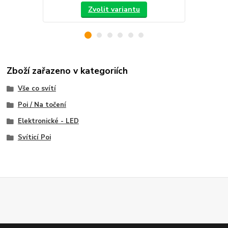
Zvolit variantu
Zboží zařazeno v kategoriích
Vše co svítí
Poi / Na točení
Elektronické - LED
Svíticí Poi