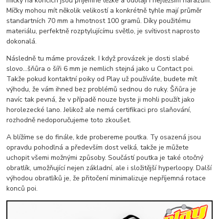
míčky na koncích jsou příjemně těžké a odolají i nejtěžším nárazům.
Míčky mohou mít několik velikostí a konkrétně tyhle mají průměr
standartních 70 mm a hmotnost 100 gramů. Díky použitému
materiálu, perfektně rozptylujícímu světlo, je svítivost naprosto
dokonalá.
Následně tu máme provázek. I když provázek je dosti slabé
slovo...šňůra o šíři 6 mm je nemlich stejná jako u Contact poi.
Takže pokud kontaktní poiky od Play už používáte, budete mít
výhodu, že vám ihned bez problémů sednou do ruky. Šňůra je
navíc tak pevná, že v případě nouze byste ji mohli použít jako
horolezecké lano. Jelikož ale nemá certifikaci pro slaňování,
rozhodně nedoporučujeme toto zkoušet.
A blížíme se do finále, kde probereme poutka. Ty osazená jsou
opravdu pohodlná a především dost velká, takže je můžete
uchopit všemi možnými způsoby. Součástí poutka je také otočný
obratlík, umožňující nejen základní, ale i složitější hyperloopy. Další
výhodou obratlíků je, že přitočení minimalizuje nepříjemná rotace
konců poi.