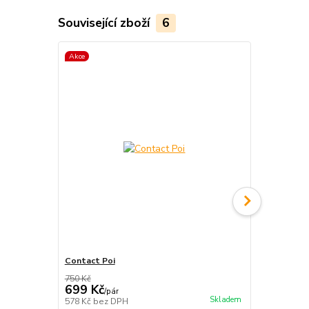
Související zboží
6
Akce
TOP produkt
Akce
Contact Poi
Contact Poi
750 Kč
850 Kč
699 Kč
799 Kč
/
pár
/
pá
Skladem
578 Kč
bez DPH
660 Kč
bez 