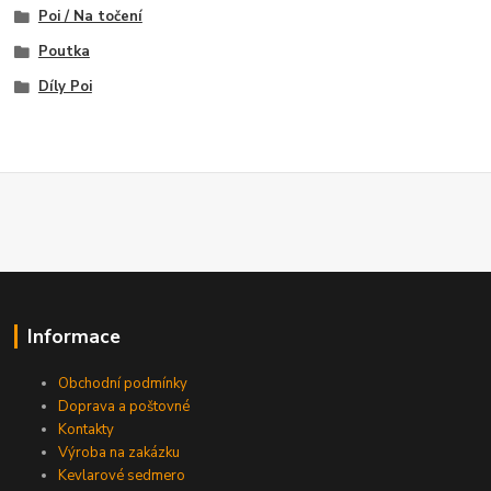
Poi / Na točení
Poutka
Díly Poi
Informace
Obchodní podmínky
Doprava a poštovné
Kontakty
Výroba na zakázku
Kevlarové sedmero