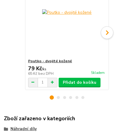
Poutko - dvojité kožené
Kožené pout
79 Kč
55 Kč
/
ks
/
ks
Skladem
65 Kč
bez DPH
45 Kč
bez D
Přidat do košíku
Zboží zařazeno v kategoriích
Náhradní díly