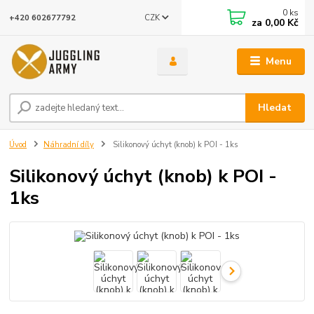
0
ks
CZK
+420 602677792
za
0,00 Kč
Menu
Hledat
Úvod
Náhradní díly
Silikonový úchyt (knob) k POI - 1ks
Silikonový úchyt (knob) k POI -
1ks