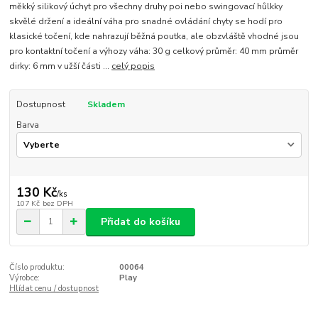
měkký silikový úchyt pro všechny druhy poi nebo swingovací hůlkky
skvělé držení a ideální váha pro snadné ovládání chyty se hodí pro
klasické točení, kde nahrazují běžná poutka, ale obzvláště vhodné jsou
pro kontaktní točení a výhozy váha: 30 g celkový průměr: 40 mm průměr
dirky: 6 mm v užší části ...
celý popis
Dostupnost
Skladem
Barva
130 Kč
/
ks
107 Kč
bez DPH
Přidat do košíku
Číslo produktu:
00064
Výrobce:
Play
Hlídat cenu / dostupnost