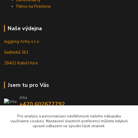
Bereme karty
Palivo na Fireshow
Naše výdejna
Juggling Army s.r.o.
Sedlecká 361
28401 Kutná Hora
Jsem tu pro Vás
Jirka
+420 602677792
Pro analýzu a personalizaci návštěvnosti našeho nákupáku
info@jarmy.cz
využíváme cookies. Nastavení vlastních preferencí můžete kdykoli
upravit odkazem ve spodní části stránek.