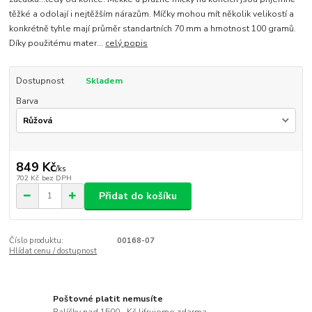
těžké a odolají i nejtěžším nárazům. Míčky mohou mít několik velikostí a
konkrétně tyhle mají průměr standartních 70 mm a hmotnost 100 gramů.
Díky použitému mater...
celý popis
Dostupnost
Skladem
Barva
849 Kč
/
ks
702 Kč
bez DPH
Přidat do košíku
Číslo produktu:
00168-07
Hlídat cenu / dostupnost
Poštovné platit nemusíte