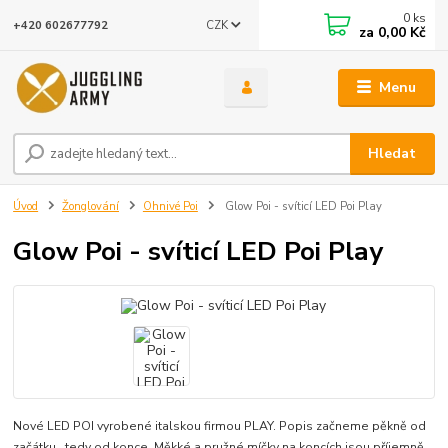
0
ks
CZK
+420 602677792
za
0,00 Kč
Menu
Hledat
Úvod
Žonglování
Ohnivé Poi
Glow Poi - svíticí LED Poi Play
Glow Poi - svíticí LED Poi Play
Nové LED POI vyrobené italskou firmou PLAY. Popis začneme pěkně od
začátku...tedy od konce. Měkké a pružné míčky na koncích jsou příjemně