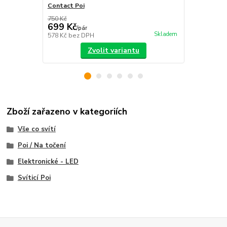
Contact Poi
Contact Poi
750 Kč
850 Kč
699 Kč
799 Kč
/
pár
/
pá
Skladem
578 Kč
bez DPH
660 Kč
bez 
Zvolit variantu
Zboží zařazeno v kategoriích
Vše co svítí
Poi / Na točení
Elektronické - LED
Svíticí Poi