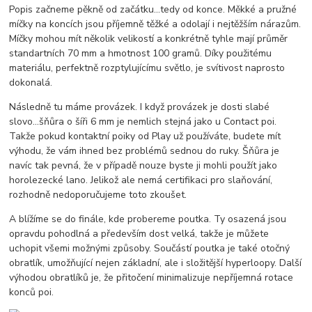
Popis začneme pěkně od začátku...tedy od konce. Měkké a pružné
míčky na koncích jsou příjemně těžké a odolají i nejtěžším nárazům.
Míčky mohou mít několik velikostí a konkrétně tyhle mají průměr
standartních 70 mm a hmotnost 100 gramů. Díky použitému
materiálu, perfektně rozptylujícímu světlo, je svítivost naprosto
dokonalá.
Následně tu máme provázek. I když provázek je dosti slabé
slovo...šňůra o šíři 6 mm je nemlich stejná jako u Contact poi.
Takže pokud kontaktní poiky od Play už používáte, budete mít
výhodu, že vám ihned bez problémů sednou do ruky. Šňůra je
navíc tak pevná, že v případě nouze byste ji mohli použít jako
horolezecké lano. Jelikož ale nemá certifikaci pro slaňování,
rozhodně nedoporučujeme toto zkoušet.
A blížíme se do finále, kde probereme poutka. Ty osazená jsou
opravdu pohodlná a především dost velká, takže je můžete
uchopit všemi možnými způsoby. Součástí poutka je také otočný
obratlík, umožňující nejen základní, ale i složitější hyperloopy. Další
výhodou obratlíků je, že přitočení minimalizuje nepříjemná rotace
konců poi.