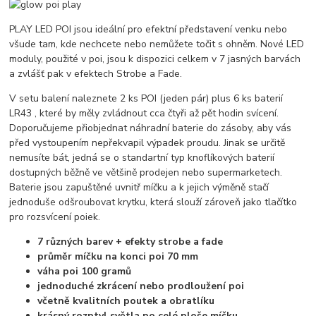
PLAY LED POI jsou ideální pro efektní představení venku nebo
všude tam, kde nechcete nebo nemůžete točit s ohněm. Nové LED
moduly, použité v poi, jsou k dispozici celkem v 7 jasných barvách
a zvlášť pak v efektech Strobe a Fade.
V setu balení naleznete 2 ks POI (jeden pár) plus 6 ks baterií
LR43 , které by měly zvládnout cca čtyři až pět hodin svícení.
Doporučujeme přiobjednat náhradní baterie do zásoby, aby vás
před vystoupením nepřekvapil výpadek proudu. Jinak se určitě
nemusíte bát, jedná se o standartní typ knoflíkových baterií
dostupných běžně ve většině prodejen nebo supermarketech.
Baterie jsou zapuštěné uvnitř míčku a k jejich výměně stačí
jednoduše odšroubovat krytku, která slouží zároveň jako tlačítko
pro rozsvícení poiek.
7 různých barev + efekty strobe a fade
průměr míčku na konci poi 70 mm
váha poi 100 gramů
jednoduché zkrácení nebo prodloužení poi
včetně kvalitních poutek a obratlíku
krásný rozptyl světla po celé ploše míčku