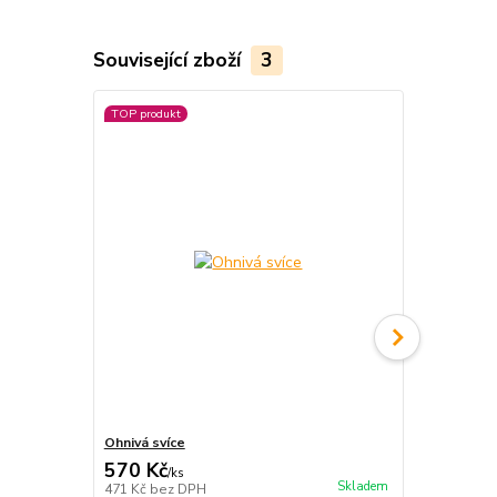
Související zboží
3
TOP produkt
Ohnivá svíce
Ohnivé švih
570 Kč
1 349 Kč
/
ks
Skladem
471 Kč
bez DPH
1 115 Kč
bez