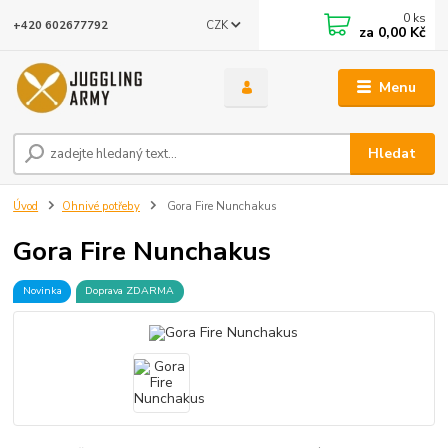
0
ks
CZK
+420 602677792
za
0,00 Kč
Menu
Hledat
Úvod
Ohnivé potřeby
Gora Fire Nunchakus
Gora Fire Nunchakus
Novinka
Doprava ZDARMA