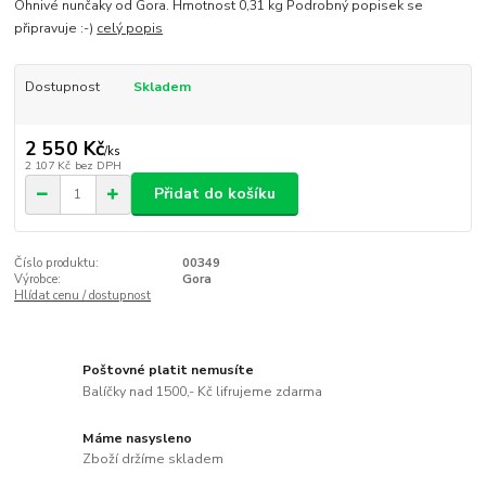
Ohnivé nunčaky od Gora. Hmotnost 0,31 kg Podrobný popisek se
připravuje :-)
celý popis
Dostupnost
Skladem
2 550 Kč
/
ks
2 107 Kč
bez DPH
Přidat do košíku
Číslo produktu:
00349
Výrobce:
Gora
Hlídat cenu / dostupnost
Poštovné platit nemusíte
Balíčky nad 1500,- Kč lifrujeme zdarma
Máme nasysleno
Zboží držíme skladem