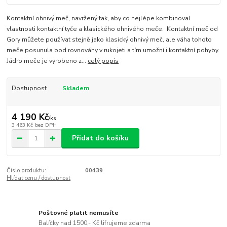
Kontaktní ohnivý meč, navržený tak, aby co nejlépe kombinoval
vlastnosti kontaktní tyče a klasického ohnivého meče. Kontaktní meč od
Gory můžete používat stejně jako klasický ohnivý meč, ale váha tohoto
meče posunula bod rovnováhy v rukojeti a tím umožní i kontaktní pohyby.
Jádro meče je vyrobeno z...
celý popis
Dostupnost
Skladem
4 190 Kč
/
ks
3 463 Kč
bez DPH
Přidat do košíku
Číslo produktu:
00439
Hlídat cenu / dostupnost
Poštovné platit nemusíte
Balíčky nad 1500,- Kč lifrujeme zdarma