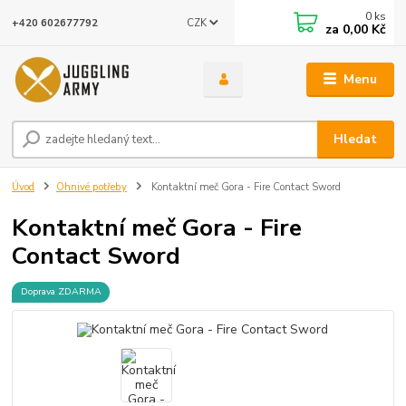
0
ks
CZK
+420 602677792
za
0,00 Kč
Menu
Hledat
Úvod
Ohnivé potřeby
Kontaktní meč Gora - Fire Contact Sword
Kontaktní meč Gora - Fire
Contact Sword
Doprava ZDARMA