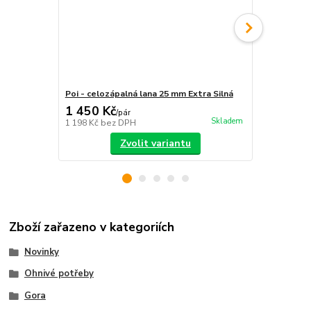
Poi - celozápalná lana 25 mm Extra Silná
Poi - Monke
1 450 Kč
2 090 Kč
/
pár
Skladem
1 198 Kč
bez DPH
1 727 Kč
bez
Zvolit variantu
Zboží zařazeno v kategoriích
Novinky
Ohnivé potřeby
Gora