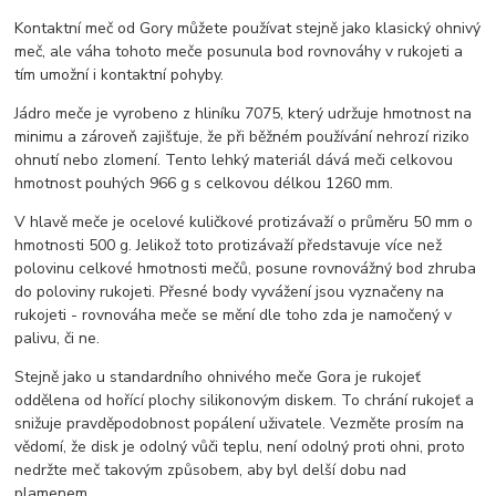
Kontaktní meč od Gory můžete používat stejně jako klasický ohnivý
meč, ale váha tohoto meče posunula bod rovnováhy v rukojeti a
tím umožní i kontaktní pohyby.
Jádro meče je vyrobeno z hliníku 7075, který udržuje hmotnost na
minimu a zároveň zajišťuje, že při běžném používání nehrozí riziko
ohnutí nebo zlomení. Tento lehký materiál dává meči celkovou
hmotnost pouhých 966 g s celkovou délkou 1260 mm.
V hlavě meče je ocelové kuličkové protizávaží o průměru 50 mm o
hmotnosti 500 g. Jelikož toto protizávaží představuje více než
polovinu celkové hmotnosti mečů, posune rovnovážný bod zhruba
do poloviny rukojeti. Přesné body vyvážení jsou vyznačeny na
rukojeti - rovnováha meče se mění dle toho zda je namočený v
palivu, či ne.
Stejně jako u standardního ohnivého meče Gora je rukojeť
oddělena od hořící plochy silikonovým diskem. To chrání rukojeť a
snižuje pravděpodobnost popálení uživatele. Vezměte prosím na
vědomí, že disk je odolný vůči teplu, není odolný proti ohni, proto
nedržte meč takovým způsobem, aby byl delší dobu nad
plamenem.