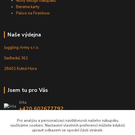
Nový design nákupáku
Bereme karty
Palivo na Fireshow
Naše výdejna
Juggling Army s.r.o.
Sedlecká 361
28401 Kutná Hora
Jsem tu pro Vás
Jirka
+420 602677792
Pro analýzu a personalizaci návštěvnosti našeho nákupáku
info@jarmy.cz
využíváme cookies. Nastavení vlastních preferencí můžete kdykoli
upravit odkazem ve spodní části stránek.