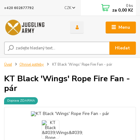
0
ks
CZK
+420 602677792
za
0,00 Kč
Menu
Hledat
Úvod
Ohnivé potřeby
KT Black 'Wings' Rope Fire Fan - pár
KT Black 'Wings' Rope Fire Fan -
pár
Doprava ZDARMA