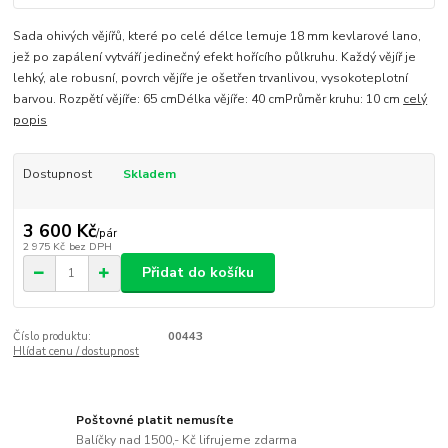
Sada ohivých vějířů, které po celé délce lemuje 18 mm kevlarové lano,
jež po zapálení vytváří jedinečný efekt hořícího půlkruhu. Každý vějíř je
lehký, ale robusní, povrch vějíře je ošetřen trvanlivou, vysokoteplotní
barvou. Rozpětí vějíře: 65 cmDélka vějíře: 40 cmPrůměr kruhu: 10 cm
celý
popis
Dostupnost
Skladem
3 600 Kč
/
pár
2 975 Kč
bez DPH
Přidat do košíku
Číslo produktu:
00443
Hlídat cenu / dostupnost
Poštovné platit nemusíte
Balíčky nad 1500,- Kč lifrujeme zdarma