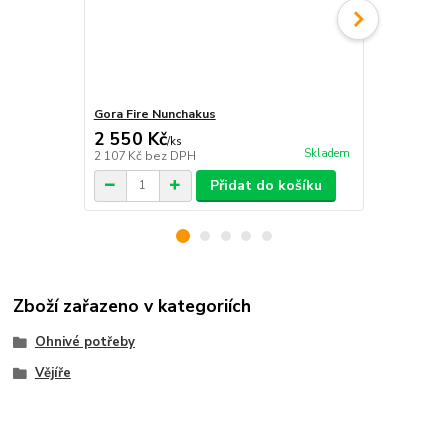
Gora Fire Nunchakus
Ohnivé vějíř
2 550 Kč
3 499 Kč
/
ks
Skladem
2 107 Kč
bez DPH
2 892 Kč
bez
Přidat do košíku
Zboží zařazeno v kategoriích
Ohnivé potřeby
Vějíře