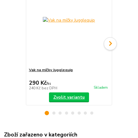
Vak na míčky Jugglequip
Vak na ohniv
290 Kč
440 Kč
/
ks
/
ks
Skladem
240 Kč
bez DPH
364 Kč
bez 
Zvolit variantu
Zboží zařazeno v kategoriích