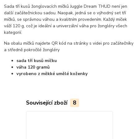
Sada tří kusů žonglovacích míčků Juggle Dream THUD není jen
další začátečnickou sadou. Naopak, jedná se o výhodný set tří
míčků, se správnou váhou a kvalitním provedením. Každý míček
váží 120 g, což je ideální a univerzální váha pro žongléry všech
kategorií.
Na obalu míčků najdete QR kód na stránky s videi pro začátečníky
a středně pokročilé žongléry
sada tří kusů míčku
váha 120 gramů
vyrobeno z měkké umělé koženky
Související zboží
8