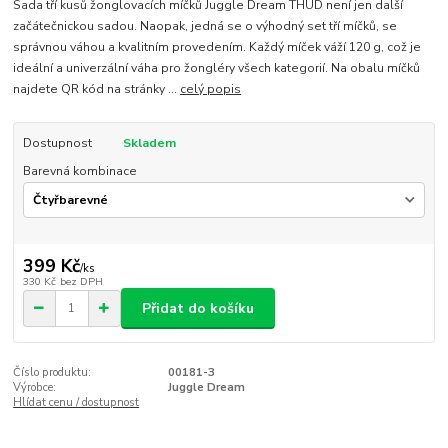
Sada tří kusů žonglovacích míčků Juggle Dream THUD není jen další
začátečnickou sadou. Naopak, jedná se o výhodný set tří míčků, se
správnou váhou a kvalitním provedením. Každý míček váží 120 g, což je
ideální a univerzální váha pro žongléry všech kategorií. Na obalu míčků
najdete QR kód na stránky ...
celý popis
Dostupnost
Skladem
Barevná kombinace
399 Kč
/
ks
330 Kč
bez DPH
Přidat do košíku
Číslo produktu:
00181-3
Výrobce:
Juggle Dream
Hlídat cenu / dostupnost