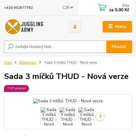
0
ks
CZK
+420 602677792
za
0,00 Kč
Menu
Hledat
Úvod
Žonglování
Sada 3 míčků THUD - Nová verze
Sada 3 míčků THUD - Nová verze
TOP produkt