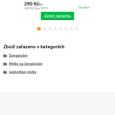
290 Kč
440 Kč
/
ks
/
ks
Skladem
240 Kč
bez DPH
364 Kč
bez 
Zvolit variantu
Zboží zařazeno v kategoriích
Žonglování
Míčky na žonglování
Jednotlivé míčky