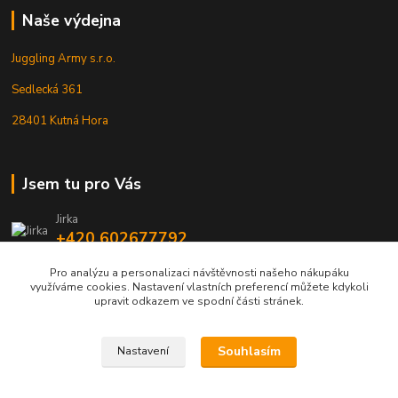
Naše výdejna
Juggling Army s.r.o.
Sedlecká 361
28401 Kutná Hora
Jsem tu pro Vás
Jirka
+420 602677792
Pro analýzu a personalizaci návštěvnosti našeho nákupáku
info@jarmy.cz
využíváme cookies. Nastavení vlastních preferencí můžete kdykoli
upravit odkazem ve spodní části stránek.
Souhlasím
Nastavení