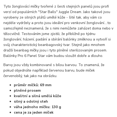
Tyto žonglovácí míčky tvořené z šesti stejných panelů jsou profi
verzí od populárních "Star Balls" Juggle Dream. Jako takové jsou
vyrobeny ze silných plátů umělé kůže - šité tak, aby vám co
nejdéle vydržely a proto jsou ideální pro venkovní žonglování....to
samozřejmě neznamená, že s nimi nemůžete zaházet doma nebo v
tělocvičně. Testováním jsme zjistili, že přibližně po týdnu
žonglování, házení, padání a sbírání balónky změknou a vytvoří si
svůj charakteristický beanbagovský tvar. Stejně jako mnohem
dražší beanbag míčky jsou i tyto plněné sterilizovaným prosem.
Balónky Pro 6 Panel Star vám budou sloužit dobře a dlouho.
Barvy jsou vždy kombinované s bílou barvou. To znamená, že
pokud objednáte například červenou barvu, bude míček
červenobílý, tak jako na obrázku.
průměr míčků: 69 mm
plněné prosem
kvalitní a silná umělá kůže
silný a odolný steh
váha jednoho míčku: 130 g
cena je za jeden míček