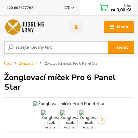
0
ks
CZK
+420 602677792
za
0,00 Kč
Menu
Hledat
Úvod
Žonglování
Žonglovací míček Pro 6 Panel Star
Žonglovací míček Pro 6 Panel
Star