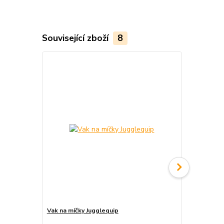
Související zboží
8
Vak na míčky Jugglequip
Vak na ohniv