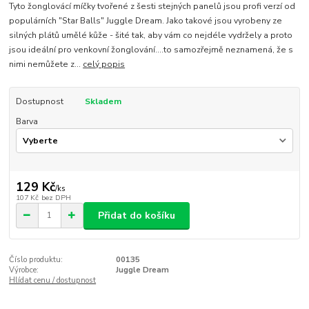
Tyto žonglovácí míčky tvořené z šesti stejných panelů jsou profi verzí od
populárních "Star Balls" Juggle Dream. Jako takové jsou vyrobeny ze
silných plátů umělé kůže - šité tak, aby vám co nejdéle vydržely a proto
jsou ideální pro venkovní žonglování....to samozřejmě neznamená, že s
nimi nemůžete z...
celý popis
Dostupnost
Skladem
Barva
129 Kč
/
ks
107 Kč
bez DPH
Přidat do košíku
Číslo produktu:
00135
Výrobce:
Juggle Dream
Hlídat cenu / dostupnost