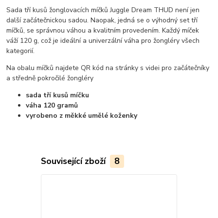
Sada tří kusů žonglovacích míčků Juggle Dream THUD není jen
další začátečnickou sadou. Naopak, jedná se o výhodný set tří
míčků, se správnou váhou a kvalitním provedením. Každý míček
váží 120 g, což je ideální a univerzální váha pro žongléry všech
kategorií.
Na obalu míčků najdete QR kód na stránky s videi pro začátečníky
a středně pokročilé žongléry
sada tří kusů míčku
váha 120 gramů
vyrobeno z měkké umělé koženky
Související zboží
8