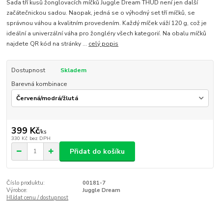
Sada tří kusů žonglovacích míčků Juggle Dream THUD není jen další
začátečnickou sadou. Naopak, jedná se o výhodný set tří míčků, se
správnou váhou a kvalitním provedením. Každý míček váží 120 g, což je
ideální a univerzální váha pro žongléry všech kategorií. Na obalu míčků
najdete QR kód na stránky ...
celý popis
Dostupnost
Skladem
Barevná kombinace
399 Kč
/
ks
330 Kč
bez DPH
Přidat do košíku
Číslo produktu:
00181-7
Výrobce:
Juggle Dream
Hlídat cenu / dostupnost