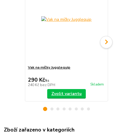
Vak na míčky Jugglequip
Vak na ohniv
290 Kč
440 Kč
/
ks
/
ks
Skladem
240 Kč
bez DPH
364 Kč
bez 
Zvolit variantu
Zboží zařazeno v kategoriích