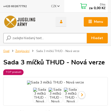
0
ks
CZK
+420 602677792
za
0,00 Kč
Menu
Hledat
Úvod
Žonglování
Sada 3 míčků THUD - Nová verze
Sada 3 míčků THUD - Nová verze
TOP produkt