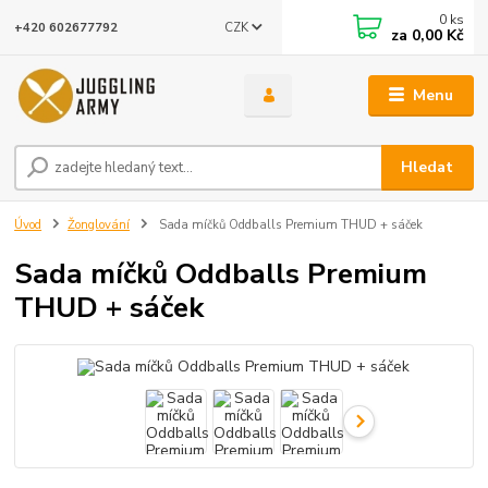
0
ks
CZK
+420 602677792
za
0,00 Kč
Menu
Hledat
Úvod
Žonglování
Sada míčků Oddballs Premium THUD + sáček
Sada míčků Oddballs Premium
THUD + sáček