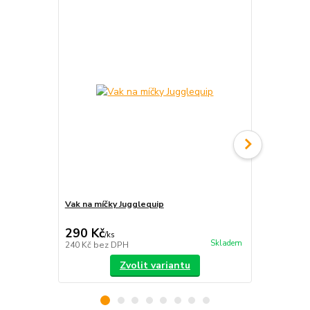
Vak na míčky Jugglequip
Vak na ohniv
290 Kč
440 Kč
/
ks
/
ks
Skladem
240 Kč
bez DPH
364 Kč
bez 
Zvolit variantu