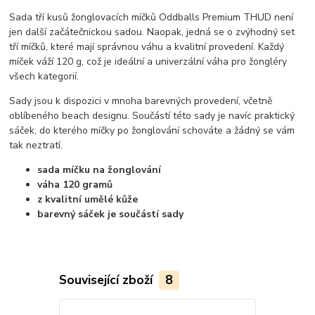
Sada tří kusů žonglovacích míčků Oddballs Premium THUD není
jen další začátečnickou sadou. Naopak, jedná se o zvýhodný set
tří míčků, které mají správnou váhu a kvalitní provedení. Každý
míček váží 120 g, což je ideální a univerzální váha pro žongléry
všech kategorií.
Sady jsou k dispozici v mnoha barevných provedení, včetně
oblíbeného beach designu. Součástí této sady je navíc praktický
sáček, do kterého míčky po žonglování schováte a žádný se vám
tak neztratí.
sada míčku na žonglování
váha 120 gramů
z kvalitní umělé kůže
barevný sáček je součástí sady
Související zboží
8