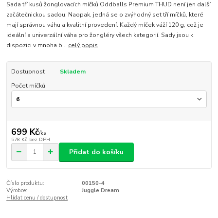
Sada tří kusů žonglovacích míčků Oddballs Premium THUD není jen další
začátečnickou sadou. Naopak, jedná se o zvýhodný set tří míčků, které
mají správnou váhu a kvalitní provedení. Každý míček váží 120 g, což je
ideální a univerzální váha pro žongléry všech kategorií. Sady jsou k
dispozici v mnoha b...
celý popis
Dostupnost
Skladem
Počet míčků
699 Kč
/
ks
578 Kč
bez DPH
Přidat do košíku
Číslo produktu:
00150-4
Výrobce:
Juggle Dream
Hlídat cenu / dostupnost