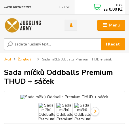
0
ks
CZK
+420 602677792
za
0,00 Kč
Menu
Hledat
Úvod
Žonglování
Sada míčků Oddballs Premium THUD + sáček
Sada míčků Oddballs Premium
THUD + sáček