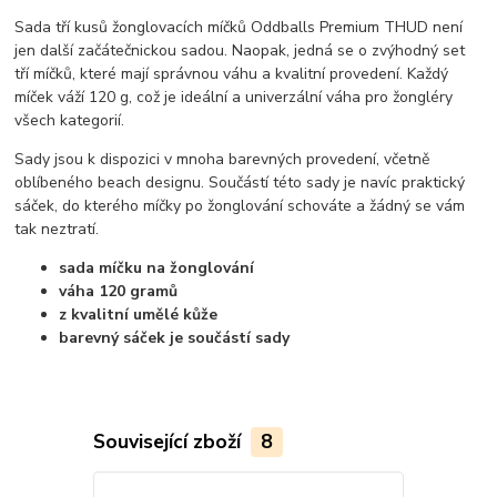
Sada tří kusů žonglovacích míčků Oddballs Premium THUD není
jen další začátečnickou sadou. Naopak, jedná se o zvýhodný set
tří míčků, které mají správnou váhu a kvalitní provedení. Každý
míček váží 120 g, což je ideální a univerzální váha pro žongléry
všech kategorií.
Sady jsou k dispozici v mnoha barevných provedení, včetně
oblíbeného beach designu. Součástí této sady je navíc praktický
sáček, do kterého míčky po žonglování schováte a žádný se vám
tak neztratí.
sada míčku na žonglování
váha 120 gramů
z kvalitní umělé kůže
barevný sáček je součástí sady
Související zboží
8