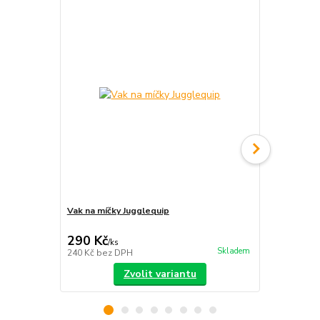
Vak na míčky Jugglequip
Vak na ohniv
290 Kč
440 Kč
/
ks
/
ks
Skladem
240 Kč
bez DPH
364 Kč
bez 
Zvolit variantu