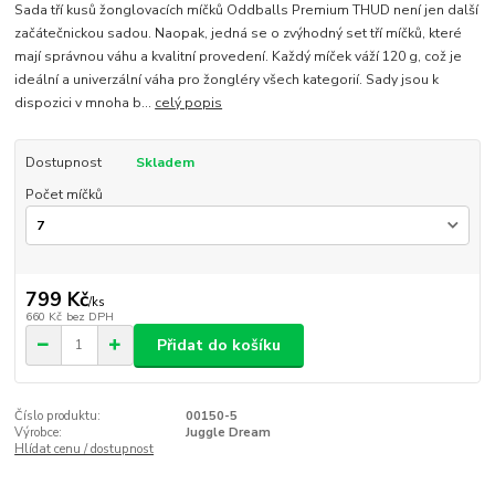
Sada tří kusů žonglovacích míčků Oddballs Premium THUD není jen další
začátečnickou sadou. Naopak, jedná se o zvýhodný set tří míčků, které
mají správnou váhu a kvalitní provedení. Každý míček váží 120 g, což je
ideální a univerzální váha pro žongléry všech kategorií. Sady jsou k
dispozici v mnoha b...
celý popis
Dostupnost
Skladem
Počet míčků
799 Kč
/
ks
660 Kč
bez DPH
Přidat do košíku
Číslo produktu:
00150-5
Výrobce:
Juggle Dream
Hlídat cenu / dostupnost