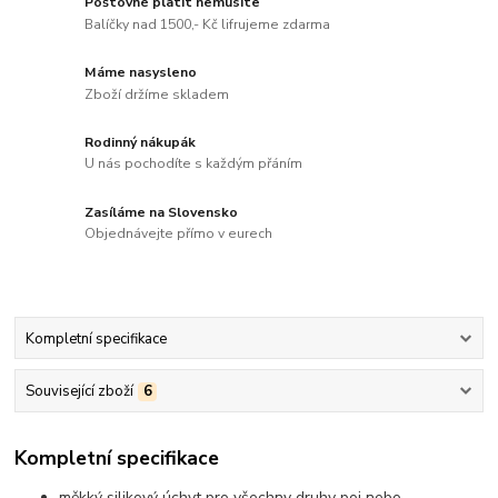
Poštovné platit nemusíte
Balíčky nad 1500,- Kč lifrujeme zdarma
Máme nasysleno
Zboží držíme skladem
Rodinný nákupák
U nás pochodíte s každým přáním
Zasíláme na Slovensko
Objednávejte přímo v eurech
Kompletní specifikace
Související zboží
6
Kompletní specifikace
měkký silikový úchyt pro všechny druhy poi nebo