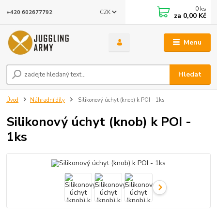
0
ks
CZK
+420 602677792
za
0,00 Kč
Menu
Hledat
Úvod
Náhradní díly
Silikonový úchyt (knob) k POI - 1ks
Silikonový úchyt (knob) k POI -
1ks