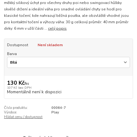
měkký silikový úchyt pro všechny druhy poi nebo swingovací hůlkky
skvělé držení a ideální váha pro snadné ovládání chyty se hodí pro
klasické točení, kde nahrazují běžná poutka, ale obzvláště vhodné jsou
pro kontaktní točení a výhozy váha: 30 g celkový průměr: 40 mm průměr
dirky: 6 mm v užší části ...
celý popis
Dostupnost
Není skladem
Barva
130 Kč
/
ks
107 Kč
bez DPH
Momentálně není k dispozici
Číslo produktu:
00064-7
Výrobce:
Play
Hlídat cenu / dostupnost