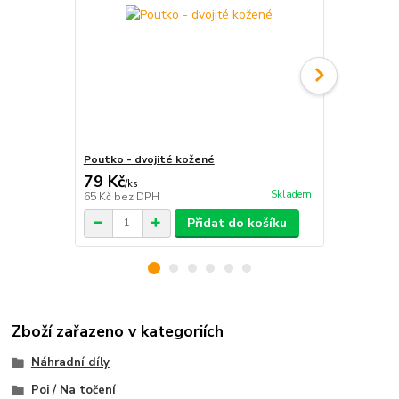
Poutko - dvojité kožené
Kožené pout
79 Kč
55 Kč
/
ks
/
ks
Skladem
65 Kč
bez DPH
45 Kč
bez D
Přidat do košíku
Zboží zařazeno v kategoriích
Náhradní díly
Poi / Na točení