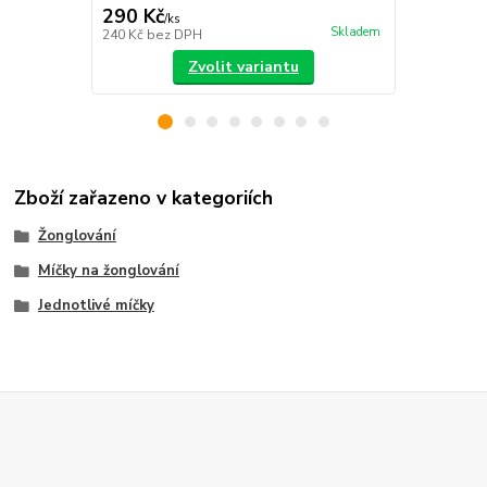
290 Kč
440 Kč
/
ks
/
ks
Skladem
240 Kč
bez DPH
364 Kč
bez 
Zvolit variantu
Zboží zařazeno v kategoriích
Žonglování
Míčky na žonglování
Jednotlivé míčky