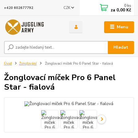
0
ks
CZK
+420 602677792
za
0,00 Kč
Menu
Hledat
Úvod
Žonglování
Žonglovací míček Pro 6 Panel Star - fialová
Žonglovací míček Pro 6 Panel
Star - fialová