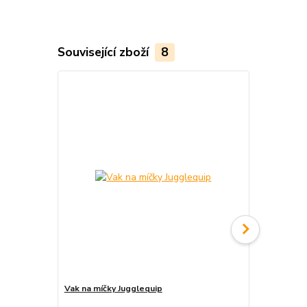
Související zboží
8
Vak na míčky Jugglequip
Vak na ohniv