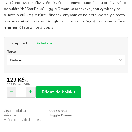
Tyto žonglovácí míčky tvořené z šesti stejných panelů jsou profi verzí od
populárních "Star Balls" Juggle Dream. Jako takové jsou vyrobeny ze
silných plátů umělé kůže - šité tak, aby vám co nejdéle vydržely a proto
jsou ideální pro venkovní žonglování....to samozřejmě neznamená, že s
nimi nemůžete z...
celý popis
Dostupnost
Skladem
Barva
129 Kč
/
ks
107 Kč
bez DPH
Přidat do košíku
Číslo produktu:
00135-004
Výrobce:
Juggle Dream
Hlídat cenu / dostupnost