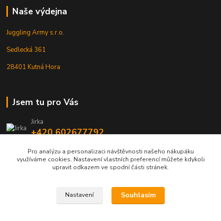
Naše výdejna
Juggling Army s.r.o.
Sedlecká 361
28401 Kutná Hora
Jsem tu pro Vás
Jirka
+420 602677792
Pro analýzu a personalizaci návštěvnosti našeho nákupáku
info@jarmy.cz
využíváme cookies. Nastavení vlastních preferencí můžete kdykoli
upravit odkazem ve spodní části stránek.
Souhlasím
Nastavení