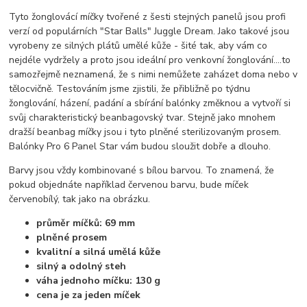
Tyto žonglovácí míčky tvořené z šesti stejných panelů jsou profi
verzí od populárních "Star Balls" Juggle Dream. Jako takové jsou
vyrobeny ze silných plátů umělé kůže - šité tak, aby vám co
nejdéle vydržely a proto jsou ideální pro venkovní žonglování....to
samozřejmě neznamená, že s nimi nemůžete zaházet doma nebo v
tělocvičně. Testováním jsme zjistili, že přibližně po týdnu
žonglování, házení, padání a sbírání balónky změknou a vytvoří si
svůj charakteristický beanbagovský tvar. Stejně jako mnohem
dražší beanbag míčky jsou i tyto plněné sterilizovaným prosem.
Balónky Pro 6 Panel Star vám budou sloužit dobře a dlouho.
Barvy jsou vždy kombinované s bílou barvou. To znamená, že
pokud objednáte například červenou barvu, bude míček
červenobílý, tak jako na obrázku.
průměr míčků: 69 mm
plněné prosem
kvalitní a silná umělá kůže
silný a odolný steh
váha jednoho míčku: 130 g
cena je za jeden míček