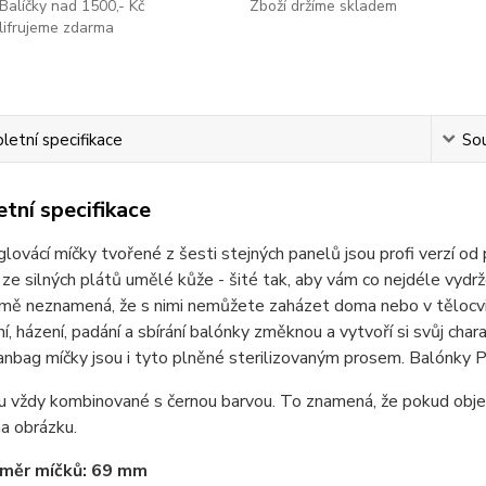
Balíčky nad 1500,- Kč
Zboží držíme skladem
lifrujeme zdarma
etní specifikace
Sou
tní specifikace
lovácí míčky tvořené z šesti stejných panelů jsou profi verzí od
ze silných plátů umělé kůže - šité tak, aby vám co nejdéle vydržel
ě neznamená, že s nimi nemůžete zaházet doma nebo v tělocvičně
í, házení, padání a sbírání balónky změknou a vytvoří si svůj ch
anbag míčky jsou i tyto plněné sterilizovaným prosem. Balónky 
ou vždy kombinované s černou barvou. To znamená, že pokud obj
na obrázku.
měr míčků: 69 mm