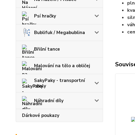
pl
kva
Psí hračky
sil
váh
cen
Bublifuk / Megabublina
Břišní tance
Souvise
Malování na tělo a obličej
SakyPaky - transportní
obaly
Náhradní díly
Dárkové poukazy