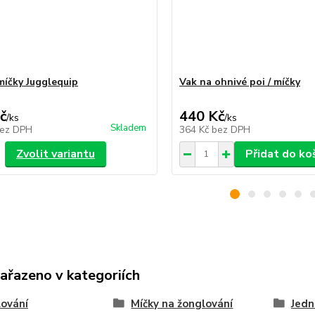
míčky Jugglequip
Vak na ohnivé poi / míčky
č
440 Kč
/
ks
/
ks
Skladem
ez DPH
364 Kč
bez DPH
Zvolit variantu
Přidat do ko
zařazeno v kategoriích
ování
Míčky na žonglování
Jedn