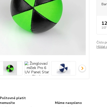
Bar
12
107
Číslo p
Hlídat 
Poštovné platit
nemusíte
Máme nasysleno