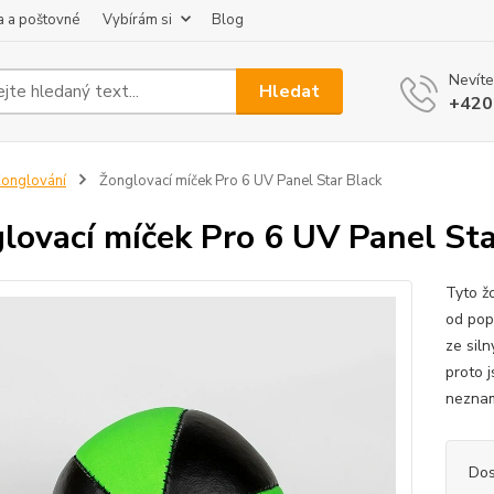
 a poštovné
Vybírám si
Blog
Nevíte
Hledat
+420
onglování
Žonglovací míček Pro 6 UV Panel Star Black
lovací míček Pro 6 UV Panel Sta
Tyto žo
od pop
ze siln
proto j
neznam
Dos