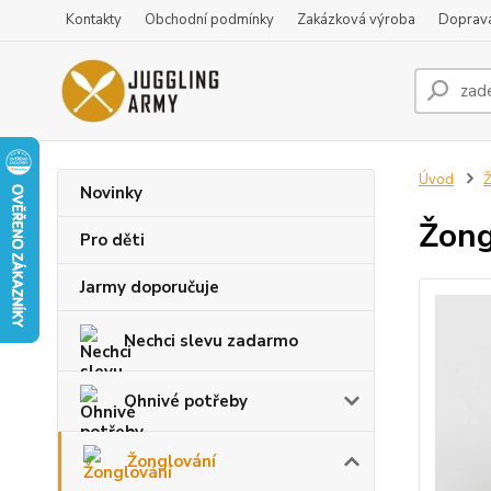
Kontakty
Obchodní podmínky
Zakázková výroba
Doprava
Úvod
Ž
Novinky
Žong
Pro děti
Jarmy doporučuje
Nechci slevu zadarmo
Ohnivé potřeby
Žonglování