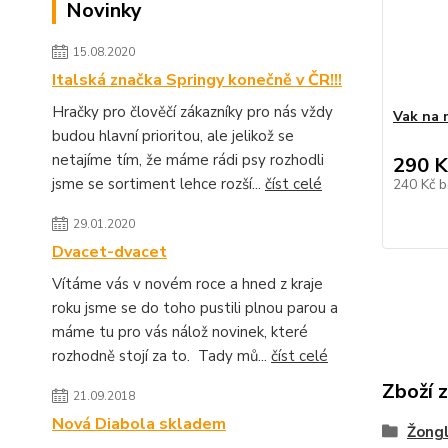
Novinky
15.08.2020
Italská značka Springy konečně v ČR!!!
Hračky pro člověčí zákazníky pro nás vždy
Vak na 
budou hlavní prioritou, ale jelikož se
netajíme tím, že máme rádi psy rozhodli
290 K
jsme se sortiment lehce rozší...
číst celé
240 Kč
b
29.01.2020
Dvacet-dvacet
Vítáme vás v novém roce a hned z kraje
roku jsme se do toho pustili plnou parou a
máme tu pro vás nálož novinek, které
rozhodně stojí za to. Tady mů...
číst celé
Zboží 
21.09.2018
Nová Diabola skladem
Žongl