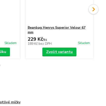
Beanbag Henrys Superior Velour 67
Ju
mm
229 Kč
1
/
ks
Skladem
Skladem
189 Kč
bez DPH
10
šíku
Zvolit variantu
otlivé míčky