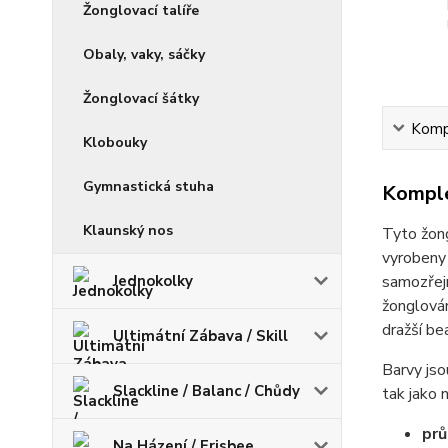
Žonglovací talíře
Obaly, vaky, sáčky
Žonglovací šátky
Kompl
Klobouky
Gymnastická stuha
Komple
Klaunský nos
Tyto žong
vyrobeny 
samozřejm
Jednokolky
žonglován
dražší be
Ultimátní Zábava / Skill
Barvy js
Slackline / Balanc / Chůdy
tak jako 
prů
Na Házení / Frisbee