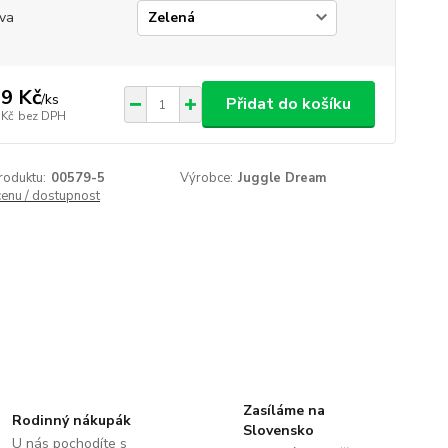
va
9 Kč
/
ks
Přidat do košíku
 Kč
bez DPH
roduktu:
00579-5
Výrobce:
Juggle Dream
cenu / dostupnost
Zasíláme na
Rodinný nákupák
Slovensko
U nás pochodíte s