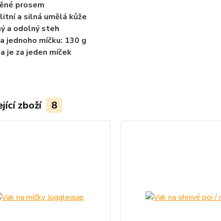
něné prosem
litní a silná umělá kůže
ný a odolný steh
a jednoho míčku: 130 g
a je za jeden míček
jící zboží
8