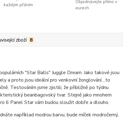
Objednávejte přímo v
každým přáním
eurech
visející zboží
8
 populárních "Star Balls" Juggle Dream. Jako takové jsou
y a proto jsou ideální pro venkovní žonglování....to
. Testováním jsme zjistili, že přibližně po týdnu
arakteristický beanbagovský tvar. Stejně jako mnohem
Pro 6 Panel Star vám budou sloužit dobře a dlouho.
ednáte například modrou barvu, bude míček modročerný,