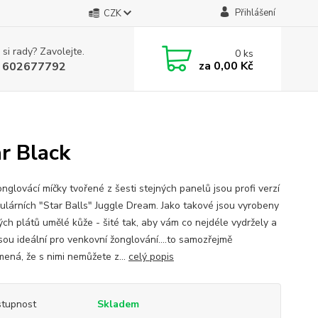
Přihlášení
CZK
 si rady? Zavolejte.
0
ks
za
0,00 Kč
 602677792
r Black
nglovácí míčky tvořené z šesti stejných panelů jsou profi verzí
ulárních "Star Balls" Juggle Dream. Jako takové jsou vyrobeny
ých plátů umělé kůže - šité tak, aby vám co nejdéle vydržely a
sou ideální pro venkovní žonglování....to samozřejmě
ená, že s nimi nemůžete z...
celý popis
tupnost
Skladem