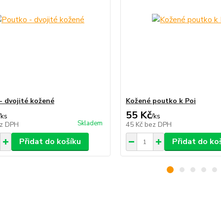
- dvojité kožené
Kožené poutko k Poi
55 Kč
/
ks
/
ks
Skladem
z DPH
45 Kč
bez DPH
Přidat do košíku
Přidat do ko