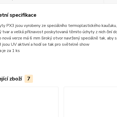
tní specifikace
yty PX3 jsou vyrobeny ze speciálního termoplastického kaučuku, k
ý tvar a velká přilnavost poskytovaná těmito úchyty z nich činí 
o nová verze má 6 mm široký otvor navržený speciálně tak, aby s
 jsou UV aktivní a hodí se tak pro světelné show
a je za 1 ks
jící zboží
7