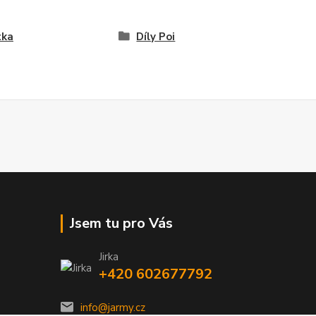
tka
Díly Poi
Jsem tu pro Vás
Jirka
+420 602677792
info@jarmy.cz