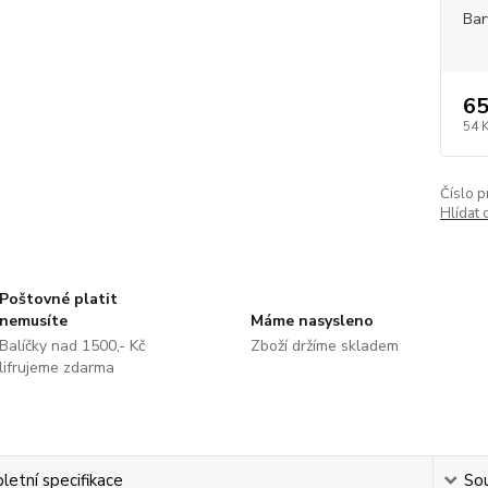
Bar
65
54 
Číslo p
Hlídat 
Poštovné platit
nemusíte
Máme nasysleno
Balíčky nad 1500,- Kč
Zboží držíme skladem
lifrujeme zdarma
etní specifikace
Sou