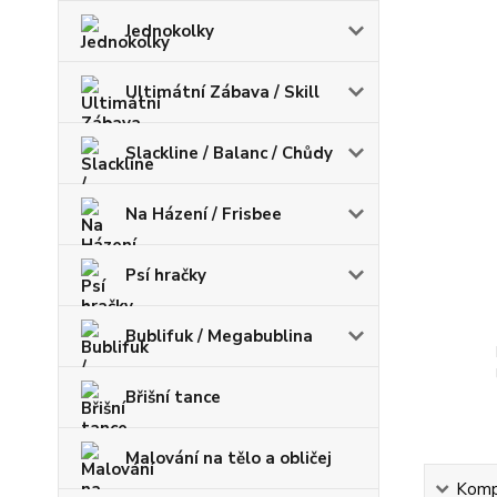
Jednokolky
Ultimátní Zábava / Skill
Slackline / Balanc / Chůdy
Na Házení / Frisbee
Psí hračky
Bublifuk / Megabublina
Břišní tance
Malování na tělo a obličej
Kompl