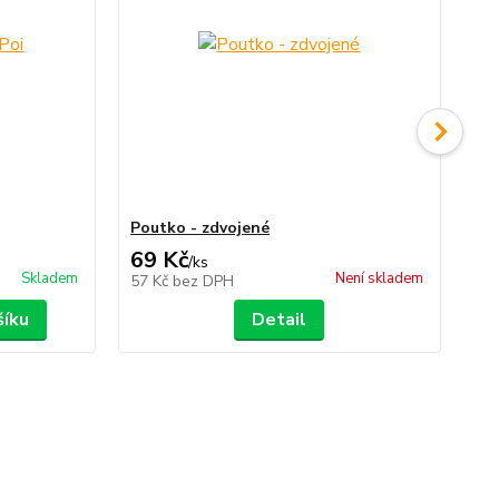
Poutko - zdvojené
Vař
69 Kč
39
/
ks
Skladem
Není skladem
57 Kč
bez DPH
32
šíku
Detail