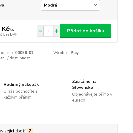
va
 Kč
/
ks
Přidat do košíku
Kč
bez DPH
roduktu:
00058-01
Výrobce:
Play
cenu / dostupnost
Zasíláme na
Rodinný nákupák
Slovensko
U nás pochodíte s
Objednávejte přímo v
každým přáním
eurech
visející zboží
7