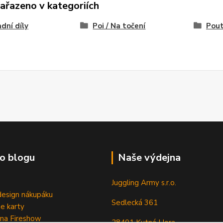
zařazeno v kategoriích
dní díly
Poi / Na točení
Pou
o blogu
Naše výdejna
Juggling Army s.r.o.
esign nákupáku
Sedlecká 361
e karty
 na Fireshow
28401 Kutná Hora