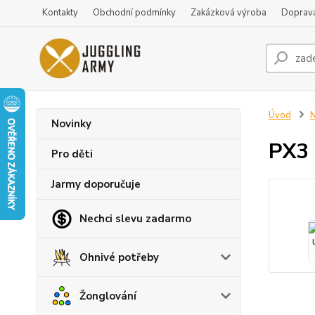
Kontakty
Obchodní podmínky
Zakázková výroba
Doprava
Úvod
N
Novinky
PX3 
Pro děti
Jarmy doporučuje
Nechci slevu zadarmo
Ohnivé potřeby
Žonglování