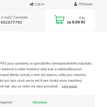
Přihlášení
CZK
 si rady? Zavolejte.
0
ks
za
0,00 Kč
 602677792
 PX3 jsou vyrobeny ze speciálního termoplastického kaučuku,
e barevný a velmi trvanlivý oblý tvar a velká přilnavost
ovaná těmito úchyty z nich činí dobrou volbu pro všechny
tní poi tato nová verze má 6 mm široký otvor navržený
ně tak, aby se vešlo na silný provázek ...
celý popis
tupnost
Skladem