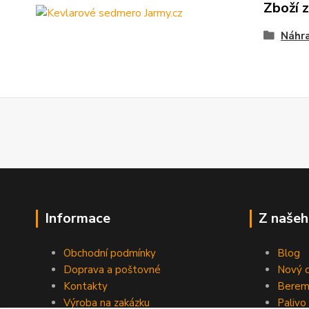
Zboží 
Náhra
Informace
Z našeh
Obchodní podmínky
Blog
Doprava a poštovné
Nový d
Kontakty
Berem
Výroba na zakázku
Palivo