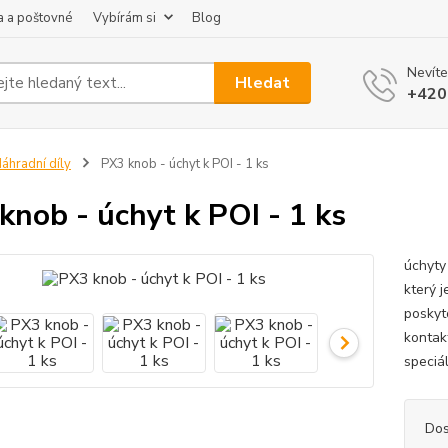
 a poštovné
Vybírám si
Blog
Nevíte
Hledat
+420
áhradní díly
PX3 knob - úchyt k POI - 1 ks
knob - úchyt k POI - 1 ks
úchyty
který j
poskyt
kontak
speciál
Dos