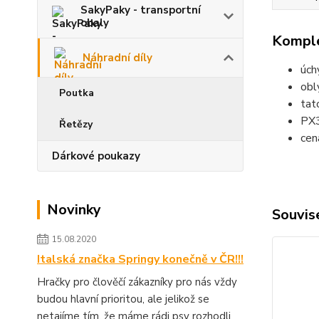
SakyPaky - transportní
obaly
Komple
Náhradní díly
úch
obl
Poutka
tat
PX3
Řetězy
cen
Dárkové poukazy
Novinky
Souvise
15.08.2020
Italská značka Springy konečně v ČR!!!
Hračky pro člověčí zákazníky pro nás vždy
budou hlavní prioritou, ale jelikož se
netajíme tím, že máme rádi psy rozhodli