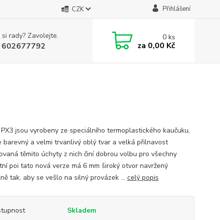
Přihlášení
CZK
 si rady? Zavolejte.
0
ks
za
0,00 Kč
 602677792
 PX3 jsou vyrobeny ze speciálního termoplastického kaučuku,
e barevný a velmi trvanlivý oblý tvar a velká přilnavost
ovaná těmito úchyty z nich činí dobrou volbu pro všechny
tní poi tato nová verze má 6 mm široký otvor navržený
ně tak, aby se vešlo na silný provázek ...
celý popis
tupnost
Skladem