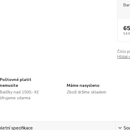
Bar
65
54 
Číslo p
Hlídat 
Poštovné platit
nemusíte
Máme nasysleno
Balíčky nad 1500,- Kč
Zboží držíme skladem
lifrujeme zdarma
etní specifikace
Sou