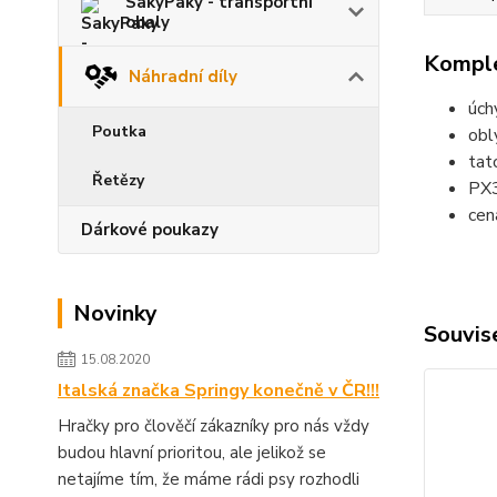
SakyPaky - transportní
obaly
Komple
Náhradní díly
úch
Poutka
obl
tat
Řetězy
PX3
cen
Dárkové poukazy
Novinky
Souvise
15.08.2020
Italská značka Springy konečně v ČR!!!
Hračky pro člověčí zákazníky pro nás vždy
budou hlavní prioritou, ale jelikož se
netajíme tím, že máme rádi psy rozhodli