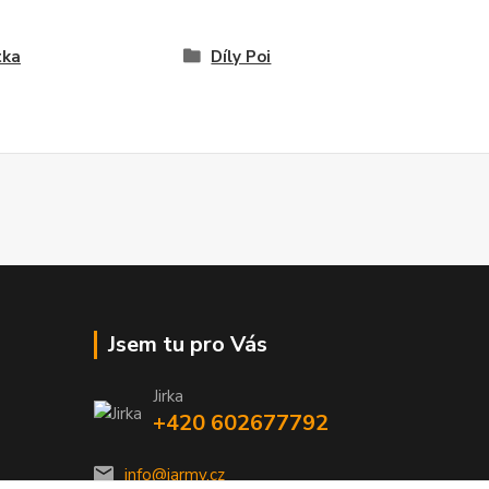
tka
Díly Poi
Jsem tu pro Vás
Jirka
+420 602677792
info@jarmy.cz