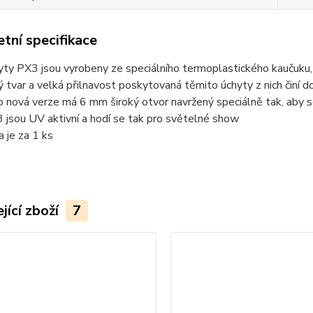
tní specifikace
yty PX3 jsou vyrobeny ze speciálního termoplastického kaučuku, k
ý tvar a velká přilnavost poskytovaná těmito úchyty z nich činí 
o nová verze má 6 mm široký otvor navržený speciálně tak, aby s
 jsou UV aktivní a hodí se tak pro světelné show
a je za 1 ks
jící zboží
7