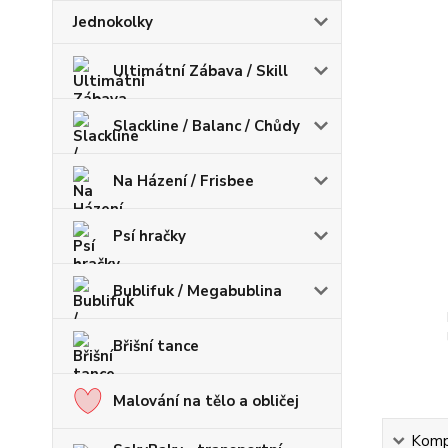
Jednokolky
Ultimátní Zábava / Skill
Slackline / Balanc / Chůdy
Na Házení / Frisbee
Psí hračky
Bublifuk / Megabublina
Břišní tance
Malování na tělo a obličej
Kompl