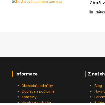
Zboží 
Náhra
Informace
Z našeh
Obchodní podmínky
Blog
Doprava a poštovné
Nový d
Kontakty
Berem
Výroba na zakázku
Palivo