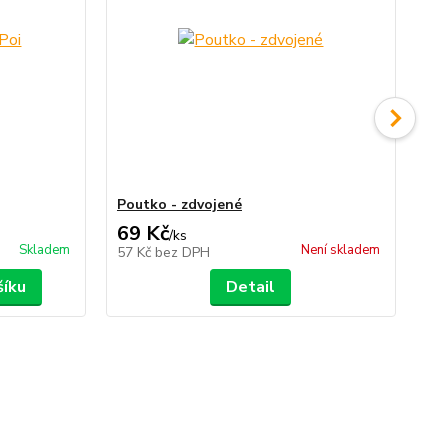
Poutko - zdvojené
Vař
69 Kč
39
/
ks
Skladem
Není skladem
57 Kč
bez DPH
32
šíku
Detail