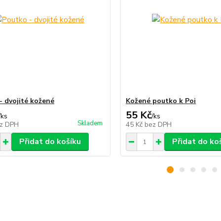
- dvojité kožené
Kožené poutko k Poi
55 Kč
/
ks
/
ks
Skladem
z DPH
45 Kč
bez DPH
Přidat do košíku
Přidat do ko