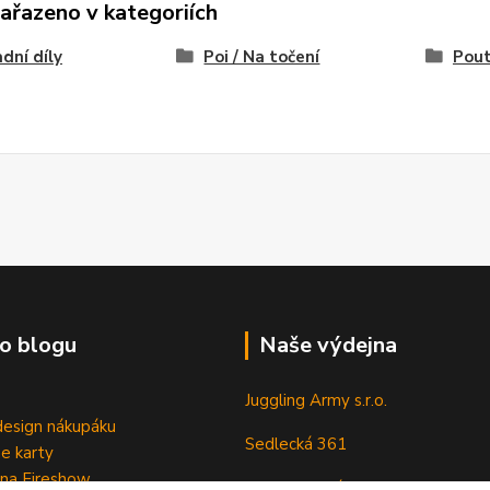
zařazeno v kategoriích
dní díly
Poi / Na točení
Pou
o blogu
Naše výdejna
Juggling Army s.r.o.
esign nákupáku
Sedlecká 361
e karty
 na Fireshow
28401 Kutná Hora