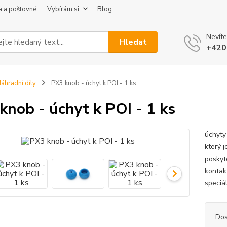
 a poštovné
Vybírám si
Blog
Nevíte
Hledat
+420
áhradní díly
PX3 knob - úchyt k POI - 1 ks
knob - úchyt k POI - 1 ks
úchyty
který j
poskyt
kontak
speciál
Dos