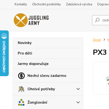
Kontakty
Obchodní podmínky
Zakázková výroba
Doprava
Úvod
N
Novinky
PX3 
Pro děti
Jarmy doporučuje
Nechci slevu zadarmo
Ohnivé potřeby
Žonglování