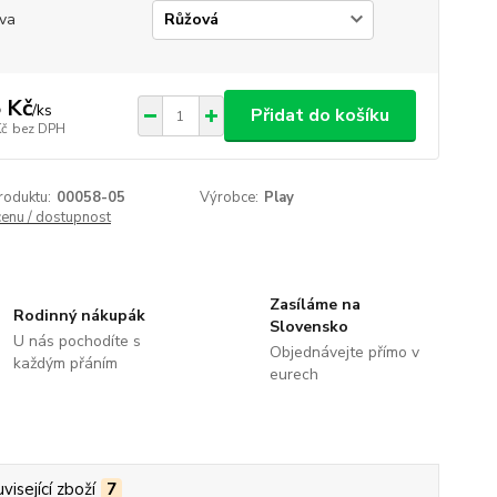
va
 Kč
/
ks
Přidat do košíku
Kč
bez DPH
roduktu:
00058-05
Výrobce:
Play
cenu / dostupnost
Zasíláme na
Rodinný nákupák
Slovensko
U nás pochodíte s
Objednávejte přímo v
každým přáním
eurech
visející zboží
7