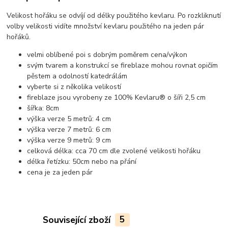
Velikost hořáku se odvíjí od délky použitého kevlaru. Po rozkliknutí
volby velikosti vidíte množství kevlaru použitého na jeden pár
hořáků.
velmi oblíbené poi s dobrým poměrem cena/výkon
svým tvarem a konstrukcí se fireblaze mohou rovnat opičím
pěstem a odolností katedrálám
vyberte si z několika velikostí
fireblaze jsou vyrobeny ze 100% Kevlaru® o šíři 2,5 cm
šířka: 8cm
výška verze 5 metrů: 4 cm
výška verze 7 metrů: 6 cm
výška verze 9 metrů: 9 cm
celková délka: cca 70 cm dle zvolené velikosti hořáku
délka řetízku: 50cm nebo na přání
cena je za jeden pár
Související zboží
5