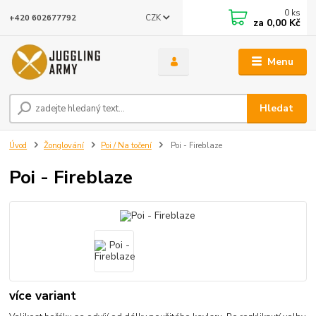
0
ks
CZK
+420 602677792
za
0,00 Kč
Menu
Hledat
Úvod
Žonglování
Poi / Na točení
Poi - Fireblaze
Poi - Fireblaze
více variant