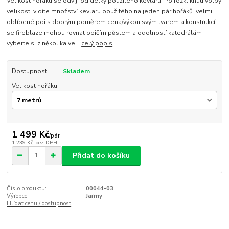
Velikost hořáku se odvíjí od délky použitého kevlaru. Po rozkliknutí volby
velikosti vidíte množství kevlaru použitého na jeden pár hořáků. velmi
oblíbené poi s dobrým poměrem cena/výkon svým tvarem a konstrukcí
se fireblaze mohou rovnat opičím pěstem a odolností katedrálám
vyberte si z několika ve...
celý popis
Dostupnost
Skladem
Velikost hořáku
1 499 Kč
/
pár
1 239 Kč
bez DPH
Přidat do košíku
Číslo produktu:
00044-03
Výrobce:
Jarmy
Hlídat cenu / dostupnost