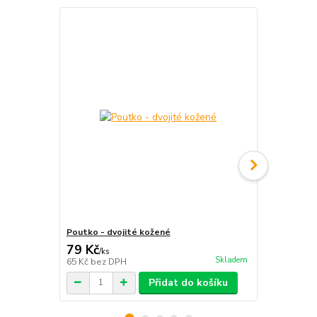
Poutko - dvojité kožené
Kožené pout
79 Kč
55 Kč
/
ks
/
ks
Skladem
65 Kč
bez DPH
45 Kč
bez D
Přidat do košíku