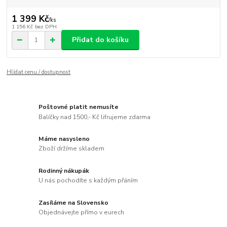
1 399 Kč
/
ks
1 156 Kč
bez DPH
Přidat do košíku
Hlídat cenu / dostupnost
Poštovné platit nemusíte
Balíčky nad 1500,- Kč lifrujeme zdarma
Máme nasysleno
Zboží držíme skladem
Rodinný nákupák
U nás pochodíte s každým přáním
Zasíláme na Slovensko
Objednávejte přímo v eurech