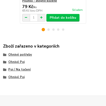
Poutko - dvojité kožené
Kožené pout
79 Kč
55 Kč
/
ks
/
ks
Skladem
65 Kč
bez DPH
45 Kč
bez D
Přidat do košíku
Zboží zařazeno v kategoriích
Ohnivé potřeby
Ohnivé Poi
Poi / Na točení
Ohnivé Poi