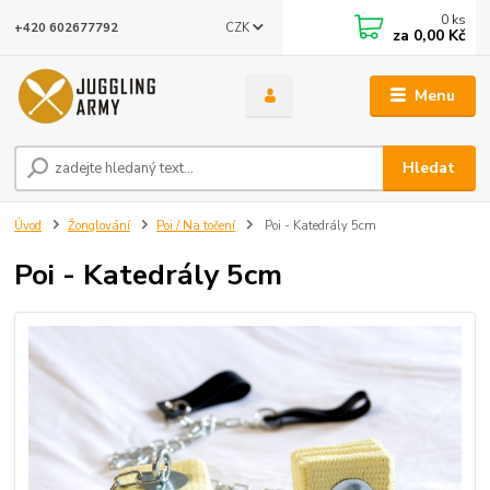
0
ks
CZK
+420 602677792
za
0,00 Kč
Menu
Hledat
Úvod
Žonglování
Poi / Na točení
Poi - Katedrály 5cm
Poi - Katedrály 5cm