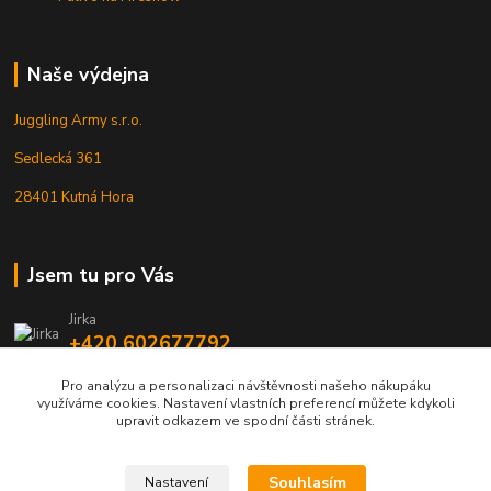
Naše výdejna
Juggling Army s.r.o.
Sedlecká 361
28401 Kutná Hora
Jsem tu pro Vás
Jirka
+420 602677792
Pro analýzu a personalizaci návštěvnosti našeho nákupáku
info@jarmy.cz
využíváme cookies. Nastavení vlastních preferencí můžete kdykoli
upravit odkazem ve spodní části stránek.
Souhlasím
Nastavení