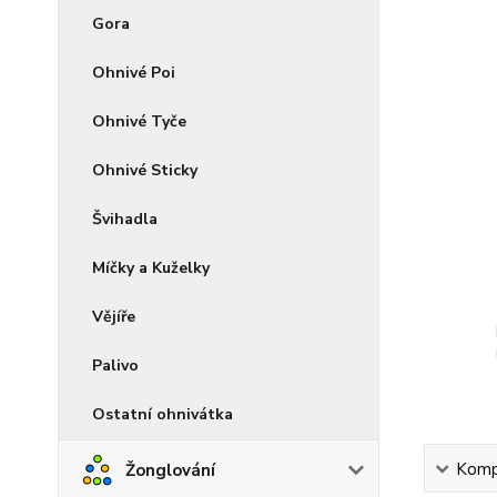
Gora
Ohnivé Poi
Ohnivé Tyče
Ohnivé Sticky
Švihadla
Míčky a Kuželky
Vějíře
Palivo
Ostatní ohnivátka
Kompl
Žonglování