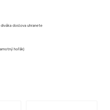
mi diváka doslova uhranete
samotný hořák)