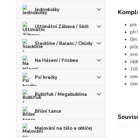
Jednokolky
Komple
poi
Ultimátní Zábava / Skill
při
čím
Slackline / Balanc / Chůdy
prů
zvo
Na Házení / Frisbee
rád
100
sou
Psí hračky
cen
Bublifuk / Megabublina
Břišní tance
Souvise
Malování na tělo a obličej