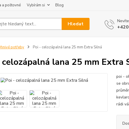
 a poštovné
Vybírám si
Blog
Nevíte
Hledat
+420
hnivé potřeby
Poi - celozápalná lana 25 mm Extra Silná
- celozápalná lana 25 mm Extra 
poi - o
se obr
průměr
kevlaro
rádi v
Dos