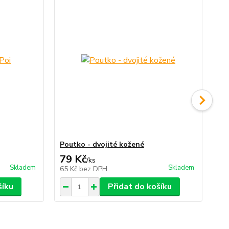
Poutko - dvojité kožené
Pyr
79 Kč
1 
/
ks
Skladem
Skladem
65 Kč
bez DPH
1 
šíku
Přidat do košíku