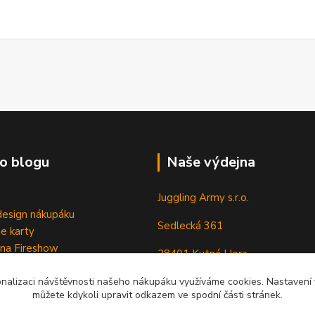
o blogu
Naše výdejna
Juggling Army s.r.o.
esign nákupáku
Sedlecká 361
e karty
 na Fireshow
28401 Kutná Hora
onalizaci návštěvnosti našeho nákupáku využíváme cookies. Nastavení v
můžete kdykoli upravit odkazem ve spodní části stránek.