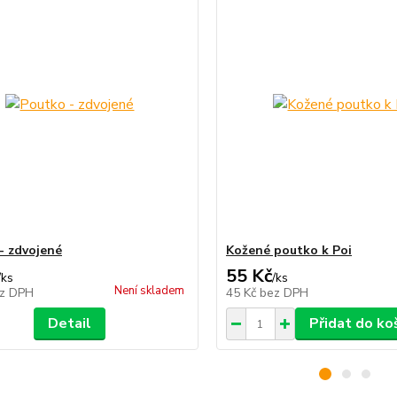
- zdvojené
Kožené poutko k Poi
55 Kč
/
ks
/
ks
Není skladem
z DPH
45 Kč
bez DPH
Detail
Přidat do ko