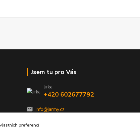
Jsem tu pro Vás
Jirka
+420 602677792
info@jarmy.cz
lastních preferencí