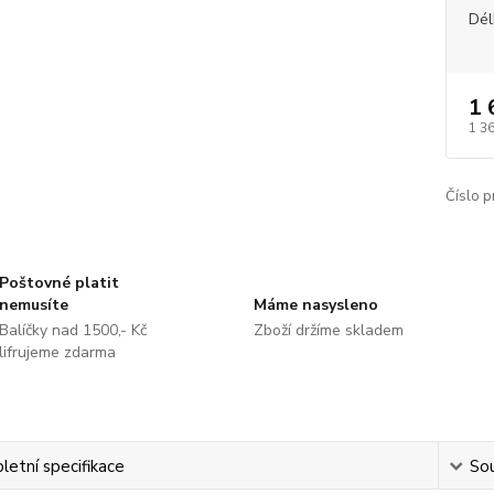
Dél
1 
1 3
Číslo p
Poštovné platit
nemusíte
Máme nasysleno
Balíčky nad 1500,- Kč
Zboží držíme skladem
lifrujeme zdarma
etní specifikace
Sou