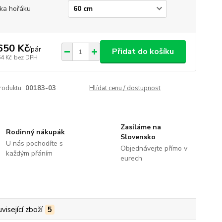
ka hořáku
650 Kč
/
pár
Přidat do košíku
64 Kč
bez DPH
roduktu:
00183-03
Hlídat cenu / dostupnost
Zasíláme na
Rodinný nákupák
Slovensko
U nás pochodíte s
Objednávejte přímo v
každým přáním
eurech
visející zboží
5