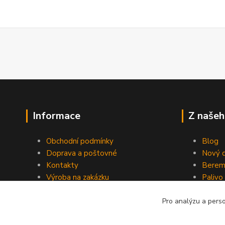
Informace
Z našeh
Obchodní podmínky
Blog
Doprava a poštovné
Nový d
Kontakty
Berem
Výroba na zakázku
Palivo
Kevlarové sedmero
Pro analýzu a pers