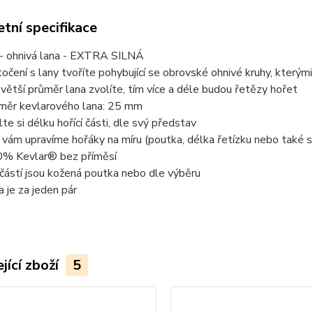
tní specifikace
 - ohnivá lana - EXTRA SILNÁ
 točení s lany tvoříte pohybující se obrovské ohnivé kruhy, který
 větší průměr lana zvolíte, tím více a déle budou řetězy hořet
měr kevlarového lana: 25 mm
lte si délku hořící části, dle svý představ
i vám upravíme hořáky na míru (poutka, délka řetízku nebo také 
% Kevlar® bez příměsí
částí jsou kožená poutka nebo dle výběru
a je za jeden pár
jící zboží
5