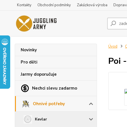
Kontakty
Obchodní podmínky
Zakázková výroba
Doprava
Úvod
O
Novinky
Poi 
Pro děti
Jarmy doporučuje
Nechci slevu zadarmo
Ohnivé potřeby
Kevlar