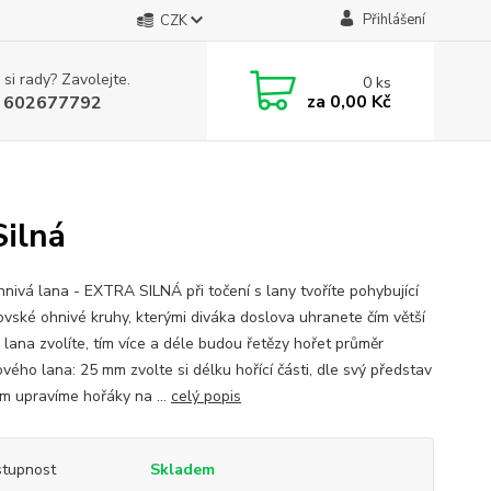
Přihlášení
CZK
 si rady? Zavolejte.
0
ks
za
0,00 Kč
 602677792
Silná
hnivá lana - EXTRA SILNÁ při točení s lany tvoříte pohybující
ovské ohnivé kruhy, kterými diváka doslova uhranete čím větší
 lana zvolíte, tím více a déle budou řetězy hořet průměr
vého lana: 25 mm zvolte si délku hořící části, dle svý představ
ám upravíme hořáky na ...
celý popis
tupnost
Skladem