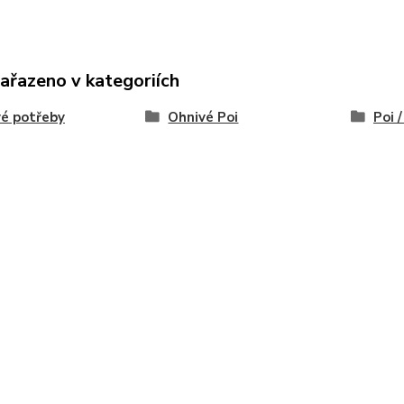
zařazeno v kategoriích
é potřeby
Ohnivé Poi
Poi 