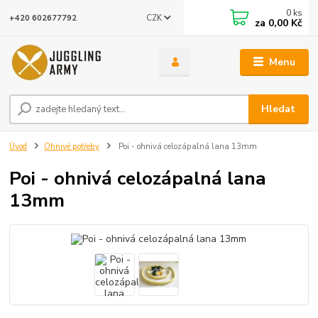
0
ks
CZK
+420 602677792
za
0,00 Kč
Menu
Hledat
Úvod
Ohnivé potřeby
Poi - ohnivá celozápalná lana 13mm
Poi - ohnivá celozápalná lana
13mm