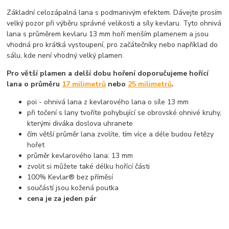
Základní celozápalná lana s podmanivým efektem. Dávejte prosím
velký pozor při výběru správné velikosti a síly kevlaru. Tyto ohnivá
lana s průměrem kevlaru 13 mm hoří menším plamenem a jsou
vhodná pro krátká vystoupení, pro začátečníky nebo například do
sálu, kde není vhodný velký plamen.
Pro větší plamen a delší dobu hoření doporučujeme hořící
lana o průměru
17 milimetrů
nebo
25 milimetrů
.
poi - ohnivá lana z kevlarového lana o síle 13 mm
při točení s lany tvoříte pohybující se obrovské ohnivé kruhy,
kterými diváka doslova uhranete
čím větší průměr lana zvolíte, tím více a déle budou řetězy
hořet
průměr kevlarového lana: 13 mm
zvolit si můžete také délku hořící části
100% Kevlar® bez příměsí
součástí jsou kožená poutka
cena je za jeden pár