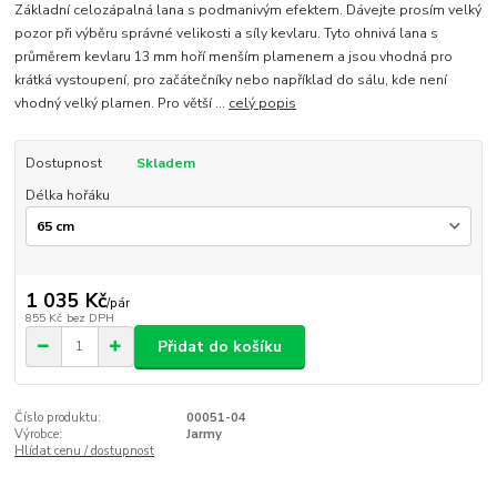
Základní celozápalná lana s podmanivým efektem. Dávejte prosím velký
pozor při výběru správné velikosti a síly kevlaru. Tyto ohnivá lana s
průměrem kevlaru 13 mm hoří menším plamenem a jsou vhodná pro
krátká vystoupení, pro začátečníky nebo například do sálu, kde není
vhodný velký plamen. Pro větší ...
celý popis
Dostupnost
Skladem
Délka hořáku
1 035 Kč
/
pár
855 Kč
bez DPH
Přidat do košíku
Číslo produktu:
00051-04
Výrobce:
Jarmy
Hlídat cenu / dostupnost