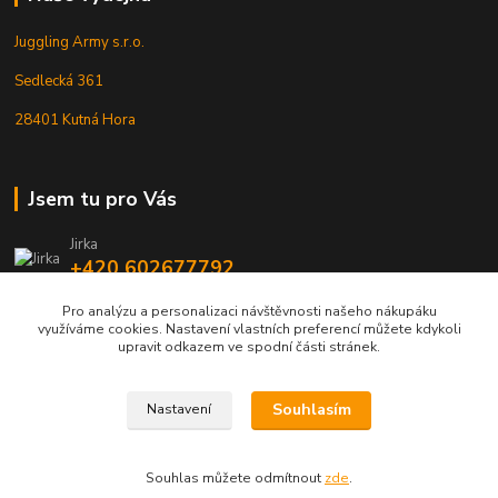
Juggling Army s.r.o.
Sedlecká 361
28401 Kutná Hora
Jsem tu pro Vás
Jirka
+420 602677792
Pro analýzu a personalizaci návštěvnosti našeho nákupáku
info@jarmy.cz
využíváme cookies. Nastavení vlastních preferencí můžete kdykoli
upravit odkazem ve spodní části stránek.
Souhlasím
Nastavení
Kopyrájt - Jarmy.cz
Souhlas můžete odmítnout
zde
.