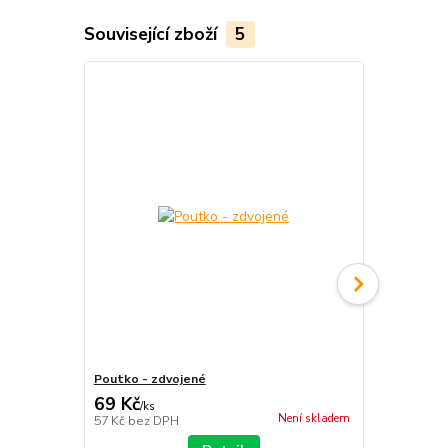
Související zboží
5
Poutko - zdvojené
Kožené pout
69 Kč
55 Kč
/
ks
/
ks
Není skladem
57 Kč
bez DPH
45 Kč
bez D