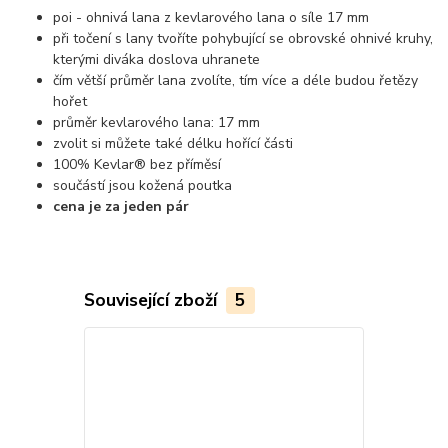
poi - ohnivá lana z kevlarového lana o síle 17 mm
při točení s lany tvoříte pohybující se obrovské ohnivé kruhy,
kterými diváka doslova uhranete
čím větší průměr lana zvolíte, tím více a déle budou řetězy
hořet
průměr kevlarového lana: 17 mm
zvolit si můžete také délku hořící části
100% Kevlar® bez příměsí
součástí jsou kožená poutka
cena je za jeden pár
Související zboží
5