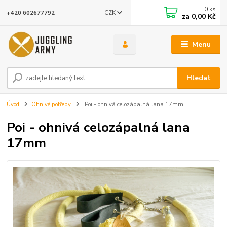
0
ks
CZK
+420 602677792
za
0,00 Kč
Menu
Hledat
Úvod
Ohnivé potřeby
Poi - ohnivá celozápalná lana 17mm
Poi - ohnivá celozápalná lana
17mm