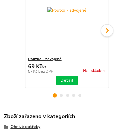
Poutko - zdvojené
Kožené pout
69 Kč
55 Kč
/
ks
/
ks
Není skladem
57 Kč
bez DPH
45 Kč
bez D
Detail
Zboží zařazeno v kategoriích
Ohnivé potřeby