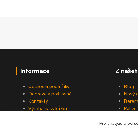
Informace
Z našeh
Obchodní podmínky
Blog
Doprava a poštovné
Nový d
Kontakty
Berem
Výroba na zakázku
Palivo
Kevlarové sedmero
Pro analýzu a pers