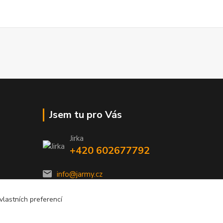
Jsem tu pro Vás
Jirka
+420 602677792
info@jarmy.cz
lastních preferencí