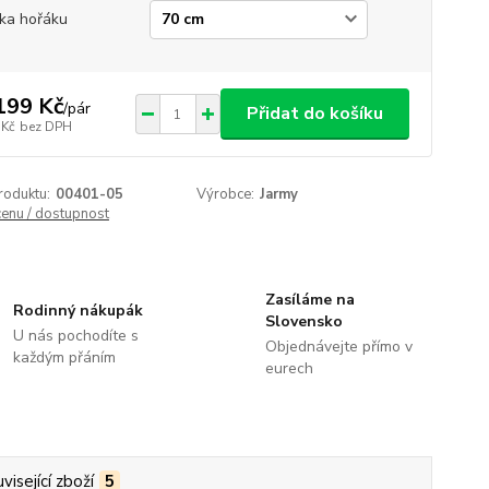
ka hořáku
199 Kč
/
pár
Přidat do košíku
 Kč
bez DPH
roduktu:
00401-05
Výrobce:
Jarmy
cenu / dostupnost
Zasíláme na
Rodinný nákupák
Slovensko
U nás pochodíte s
Objednávejte přímo v
každým přáním
eurech
visející zboží
5