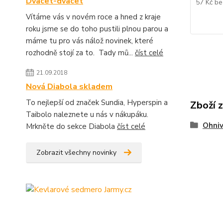
Dvacet-dvacet
57 Kč
be
Vítáme vás v novém roce a hned z kraje
roku jsme se do toho pustili plnou parou a
máme tu pro vás nálož novinek, které
rozhodně stojí za to. Tady mů...
číst celé
21.09.2018
Nová Diabola skladem
To nejlepší od značek Sundia, Hyperspin a
Zboží 
Taibolo naleznete u nás v nákupáku.
Ohniv
Mrkněte do sekce Diabola
číst celé
Zobrazit všechny novinky