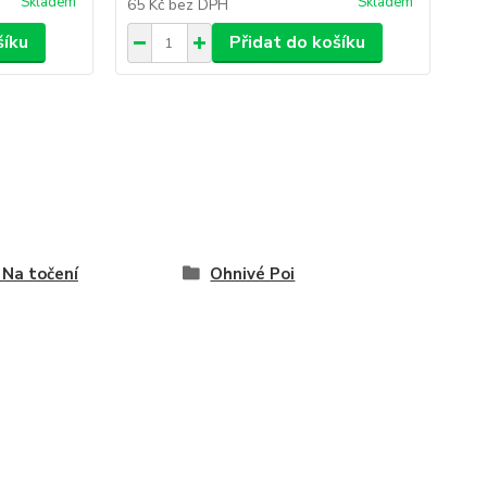
Skladem
Skladem
65 Kč
bez DPH
1 
šíku
Přidat do košíku
/ Na točení
Ohnivé Poi