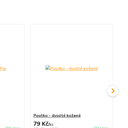
Poutko - dvojité kožené
Pyr
79 Kč
1 
/
ks