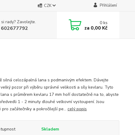
Přihlášení
CZK
 si rady? Zavolejte.
0
ks
za
0,00 Kč
 602677792
ě silná celozápalná lana s podmanivým efektem. Dávejte
velký pozor při výběru správné velikosti a síly kevlaru. Tyto
 lana s průměrem kevlaru 17 mm hoří dostatečně na to, abyste
předvedli 1 - 2 minuty dlouhé velkovní vystoupení. Jsou
pro začátečníky a pokročilejší pe...
celý popis
tupnost
Skladem