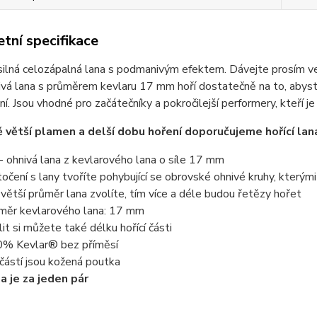
tní specifikace
ilná celozápalná lana s podmanivým efektem. Dávejte prosím velk
vá lana s průměrem kevlaru 17 mm hoří dostatečně na to, abyste
í. Jsou vhodné pro začátečníky a pokročilejší performery, kteří je 
ě větší plamen a delší dobu hoření doporučujeme hořící la
 - ohnivá lana z kevlarového lana o síle 17 mm
 točení s lany tvoříte pohybující se obrovské ohnivé kruhy, který
 větší průměr lana zvolíte, tím více a déle budou řetězy hořet
měr kevlarového lana: 17 mm
lit si můžete také délku hořící části
% Kevlar® bez příměsí
částí jsou kožená poutka
a je za jeden pár