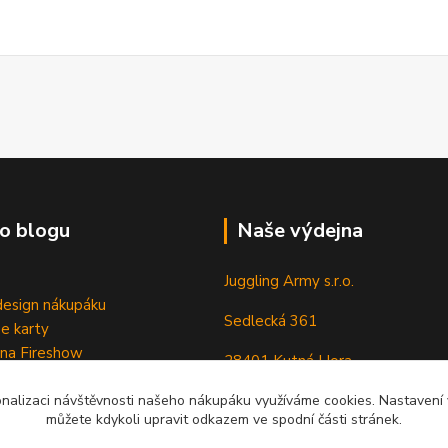
o blogu
Naše výdejna
Juggling Army s.r.o.
esign nákupáku
Sedlecká 361
e karty
 na Fireshow
28401 Kutná Hora
onalizaci návštěvnosti našeho nákupáku využíváme cookies. Nastavení v
můžete kdykoli upravit odkazem ve spodní části stránek.