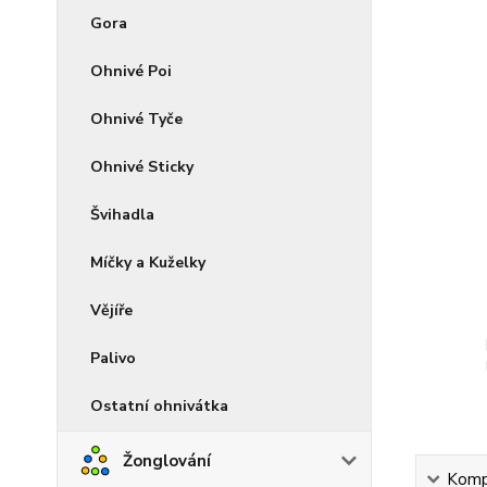
Gora
Ohnivé Poi
Ohnivé Tyče
Ohnivé Sticky
Švihadla
Míčky a Kuželky
Vějíře
Palivo
Ostatní ohnivátka
Žonglování
Kompl