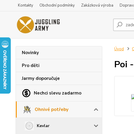
Kontakty
Obchodní podmínky
Zakázková výroba
Doprava
Úvod
O
Novinky
Poi 
Pro děti
Jarmy doporučuje
Nechci slevu zadarmo
Ohnivé potřeby
Kevlar