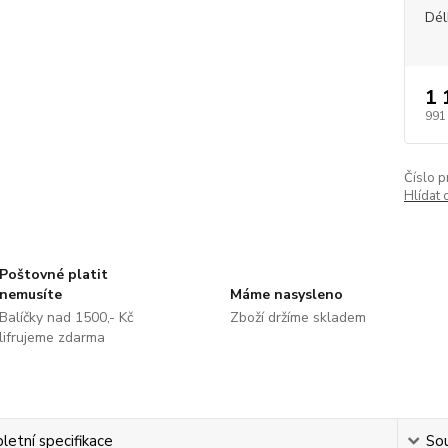
Dél
1 
991
Číslo p
Hlídat 
Poštovné platit
nemusíte
Máme nasysleno
Balíčky nad 1500,- Kč
Zboží držíme skladem
lifrujeme zdarma
etní specifikace
Sou