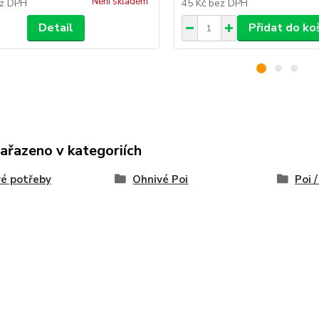
Není skladem
z DPH
45 Kč
bez DPH
Detail
Přidat do ko
zařazeno v kategoriích
é potřeby
Ohnivé Poi
Poi 