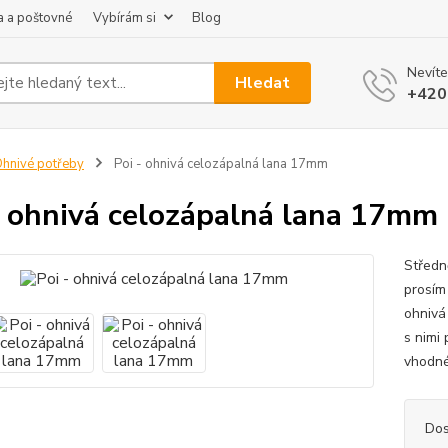
 a poštovné
Vybírám si
Blog
Nevíte
Hledat
+420
hnivé potřeby
Poi - ohnivá celozápalná lana 17mm
- ohnivá celozápalná lana 17mm
Středn
prosím 
ohnivá
s nimi 
vhodné 
Dos