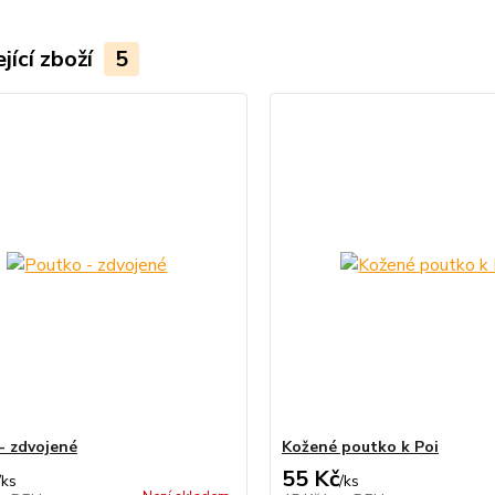
jící zboží
5
- zdvojené
Kožené poutko k Poi
55 Kč
/
ks
/
ks