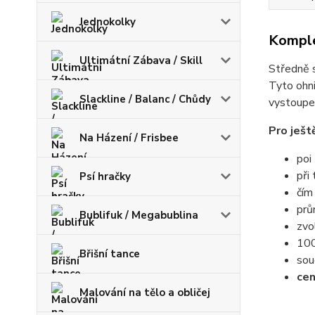
Jednokolky
Komple
Ultimátní Zábava / Skill
Středně s
Tyto ohni
Slackline / Balanc / Chůdy
vystoupen
Pro ješt
Na Házení / Frisbee
poi
při
Psí hračky
čím
prů
Bublifuk / Megabublina
zvo
100
Břišní tance
sou
cen
Malování na tělo a obličej