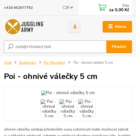
0
ks
CZK
+420 602677792
za
0,00 Kč
Menu
Hledat
Úvod
Žonglování
Poi / Na točení
Poi - ohnivé válečky 5 cm
Poi - ohnivé válečky 5 cm
ohnivé válečky vynikají především svou odolností máte možnost vybrat
si z několika velikostí, vyberte si velikost vhodnou právě pro Vás. kvalitní