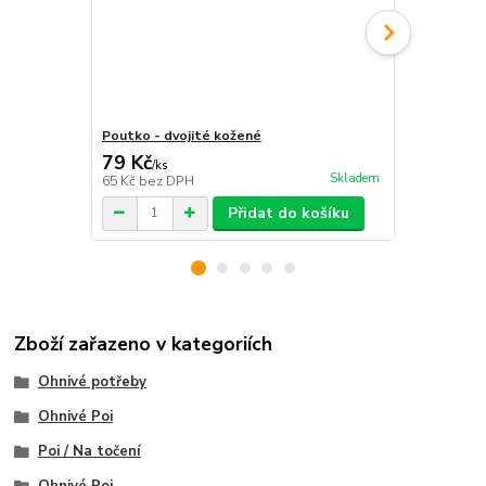
Poutko - dvojité kožené
Kožené pout
79 Kč
55 Kč
/
ks
/
ks
Skladem
65 Kč
bez DPH
45 Kč
bez D
Přidat do košíku
Zboží zařazeno v kategoriích
Ohnivé potřeby
Ohnivé Poi
Poi / Na točení
Ohnivé Poi