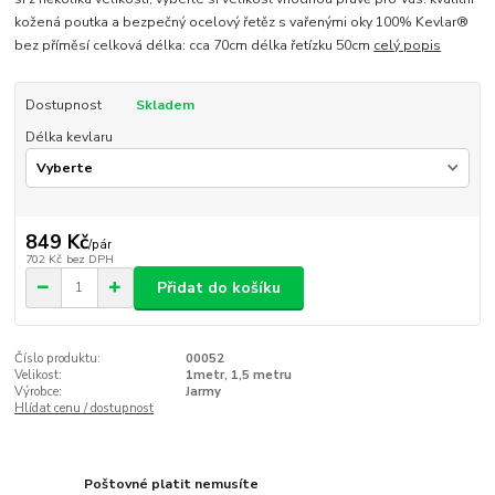
kožená poutka a bezpečný ocelový řetěz s vařenými oky 100% Kevlar®
bez příměsí celková délka: cca 70cm délka řetízku 50cm
celý popis
Dostupnost
Skladem
Délka kevlaru
849 Kč
/
pár
702 Kč
bez DPH
Přidat do košíku
Číslo produktu:
00052
Velikost:
1metr, 1,5 metru
Výrobce:
Jarmy
Hlídat cenu / dostupnost
Poštovné platit nemusíte