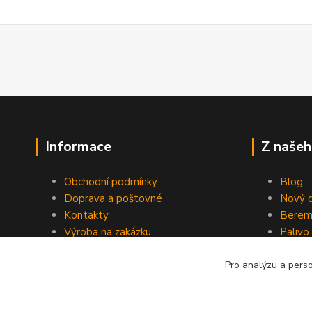
Informace
Z našeh
Obchodní podmínky
Blog
Doprava a poštovné
Nový d
Kontakty
Berem
Výroba na zakázku
Palivo
Kevlarové sedmero
Pro analýzu a pers