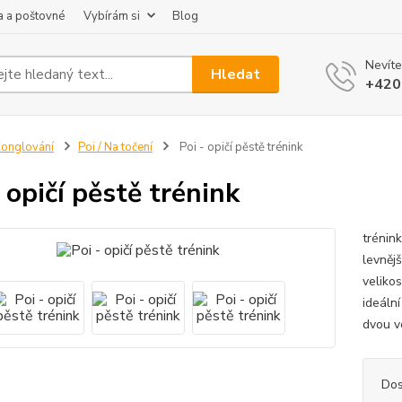
 a poštovné
Vybírám si
Blog
Nevíte
Hledat
+420
onglování
Poi / Na točení
Poi - opičí pěstě trénink
- opičí pěstě trénink
trénink
levněj
veliko
ideáln
dvou ve
Dos