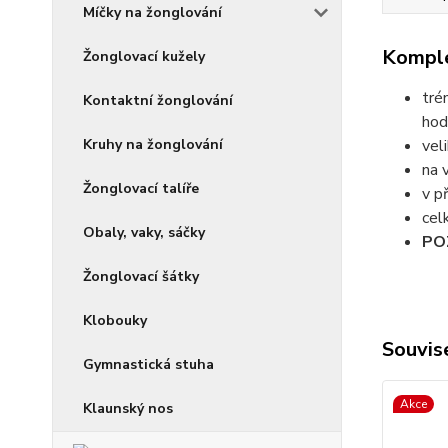
Míčky na žonglování
Komple
Žonglovací kužely
tré
Kontaktní žonglování
hod
Kruhy na žonglování
vel
na 
Žonglovací talíře
v p
cel
Obaly, vaky, sáčky
PO
Žonglovací šátky
Klobouky
Souvise
Gymnastická stuha
Akce
Klaunský nos