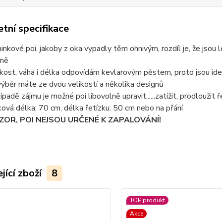
tní specifikace
ninkové poi, jakoby z oka vypadly těm ohnivým, rozdíl je, že jsou
ně
ikost, váha i délka odpovídám kevlarovým pěstem, proto jsou ide
výběr máte ze dvou velikostí a několika designů
řípadě zájmu je možné poi libovolně upravit......zatížit, prodloužit 
ková délka: 70 cm, délka řetízku: 50 cm nebo na přání
ZOR, POI NEJSOU URČENÉ K ZAPALOVÁNÍ!
jící zboží
8
TOP produkt
Akce