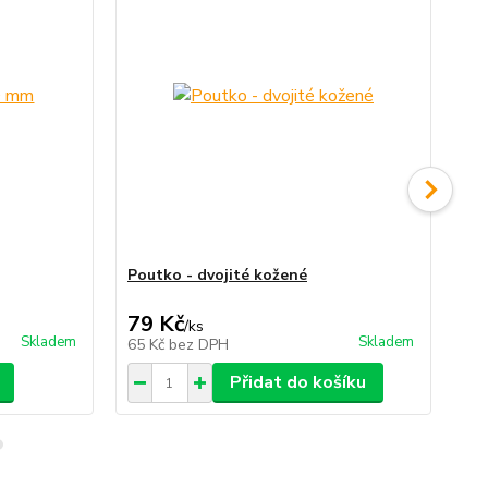
Poutko - dvojité kožené
Ko
79 Kč
55
/
ks
Skladem
Skladem
65 Kč
bez DPH
45
Přidat do košíku