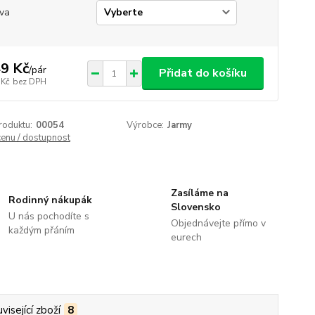
va
9 Kč
/
pár
Přidat do košíku
 Kč
bez DPH
roduktu:
00054
Výrobce:
Jarmy
cenu / dostupnost
Zasíláme na
Rodinný nákupák
Slovensko
U nás pochodíte s
Objednávejte přímo v
každým přáním
eurech
visející zboží
8