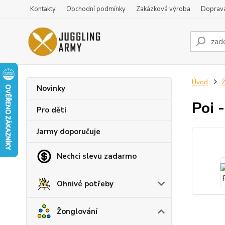
Kontakty
Obchodní podmínky
Zakázková výroba
Doprava
Úvod
Ž
Novinky
Poi 
Pro děti
Jarmy doporučuje
Nechci slevu zadarmo
Ohnivé potřeby
Žonglování