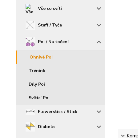
Vše co svítí
Staff / Tyče
Poi / Na točení
Ohnivé Poi
Trénink
Díly Poi
Svíticí Poi
Flowerstick / Stick
Diabolo
Kompl