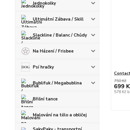
Jednokolky
Ultimátní Zábava / Skill
Slackline / Balanc / Chůdy
Na Házení / Frisbee
Psí hračky
Contact
750 Kč
Bublifuk / Megabublina
699 K
578 Kč
b
Břišní tance
Malování na tělo a obličej
SakyPaky - transportní