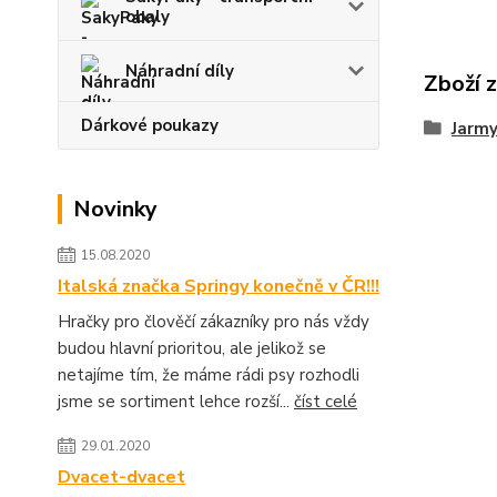
obaly
Náhradní díly
Zboží 
Dárkové poukazy
Jarmy
Novinky
15.08.2020
Italská značka Springy konečně v ČR!!!
Hračky pro člověčí zákazníky pro nás vždy
budou hlavní prioritou, ale jelikož se
netajíme tím, že máme rádi psy rozhodli
jsme se sortiment lehce rozší...
číst celé
29.01.2020
Dvacet-dvacet