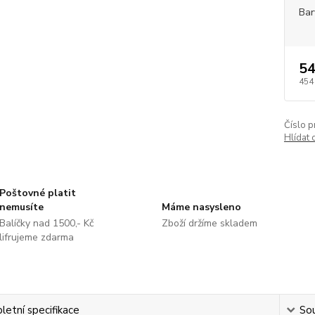
Bar
54
454
Číslo p
Hlídat 
Poštovné platit
nemusíte
Máme nasysleno
Balíčky nad 1500,- Kč
Zboží držíme skladem
lifrujeme zdarma
etní specifikace
Sou