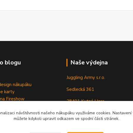
o blogu
Naše výdejna
Juggling Army s.r.o.
esign nákupáku
Sedlecká 361
e karty
 na Fireshow
28401 Kutná Hora
onalizaci návštěvnosti našeho nákupáku využíváme cookies. Nastavení v
můžete kdykoli upravit odkazem ve spodní části stránek.