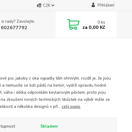
Přihlášení
CZK
 si rady? Zavolejte.
0
ks
za
0,00 Kč
 602677792
ové poi, jakoby z oka vypadly těm ohnivým, rozdíl je, že jsou
ší a nemusíte se bát pádů na beton, vydrží opravdu hodně
st, váha i délka odpovídám kevlarovým pěstem, proto jsou
í na zkoušení nových technických libůstek na výběr máte ze
likostí a několika designů v pří...
celý popis
tupnost
Skladem