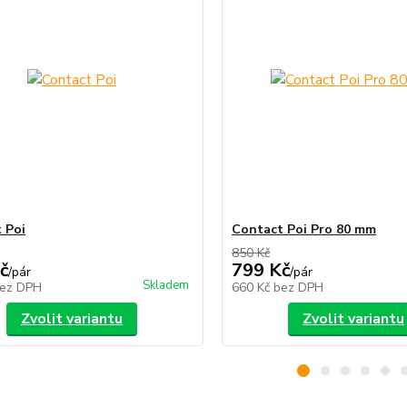
 Poi
Contact Poi Pro 80 mm
850 Kč
č
799 Kč
/
pár
/
pár
Skladem
ez DPH
660 Kč
bez DPH
Zvolit variantu
Zvolit variantu