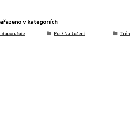
zařazeno v kategoriích
 doporučuje
Poi / Na točení
Trén