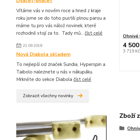
Dvacet-dvacet
Vítáme vás v novém roce a hned z kraje
roku jsme se do toho pustili plnou parou a
máme tu pro vás nálož novinek, které
rozhodně stojí za to. Tady mů...
číst celé
Ohnivé 
4 500
21.09.2018
3 719 K
Nová Diabola skladem
To nejlepší od značek Sundia, Hyperspin a
Taibolo naleznete u nás v nákupáku.
Mrkněte do sekce Diabola
číst celé
Zobrazit všechny novinky
Zboží 
Ohniv