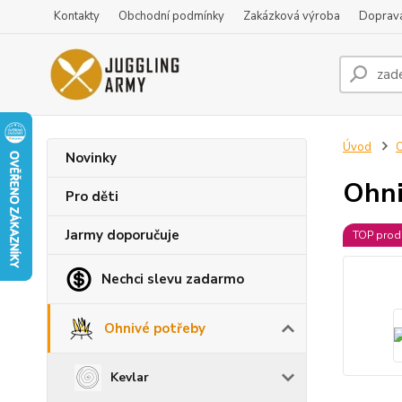
Kontakty
Obchodní podmínky
Zakázková výroba
Doprava
Úvod
O
Novinky
Ohni
Pro děti
Jarmy doporučuje
TOP prod
Nechci slevu zadarmo
Ohnivé potřeby
Kevlar