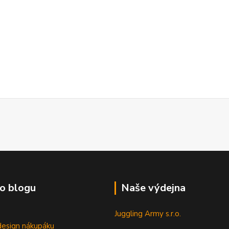
o blogu
Naše výdejna
Juggling Army s.r.o.
esign nákupáku