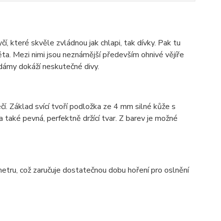
 které skvěle zvládnou jak chlapi, tak dívky. Pak tu
ta. Mezi nimi jsou neznámější především ohnivé vějíře
 dámy dokáží neskutečné divy.
éčí. Základ svící tvoří podložka ze 4 mm silné kůže s
 také pevná, perfektně držící tvar. Z barev je možné
metru, což zaručuje dostatečnou dobu hoření pro oslnění