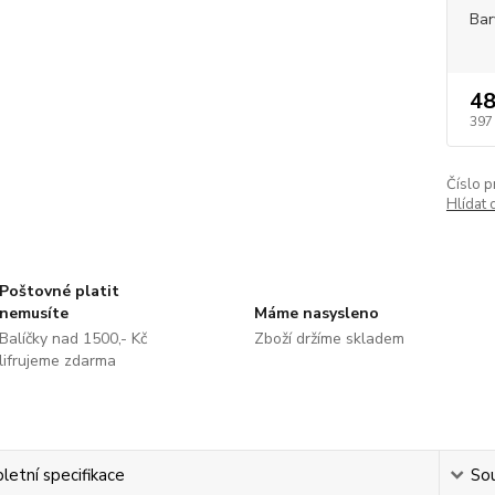
Bar
48
397
Číslo p
Hlídat 
Poštovné platit
nemusíte
Máme nasysleno
Balíčky nad 1500,- Kč
Zboží držíme skladem
lifrujeme zdarma
etní specifikace
Sou