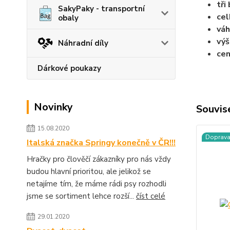
tři
SakyPaky - transportní
cel
obaly
váh
výš
Náhradní díly
cen
Dárkové poukazy
Novinky
Souvise
15.08.2020
Doprav
Italská značka Springy konečně v ČR!!!
Hračky pro člověčí zákazníky pro nás vždy
budou hlavní prioritou, ale jelikož se
netajíme tím, že máme rádi psy rozhodli
jsme se sortiment lehce rozší...
číst celé
29.01.2020