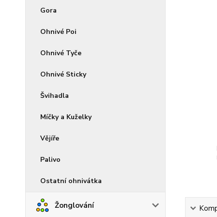
Gora
Ohnivé Poi
Ohnivé Tyče
Ohnivé Sticky
Švihadla
Míčky a Kuželky
Vějíře
Palivo
Ostatní ohnivátka
Žonglování
Kompl