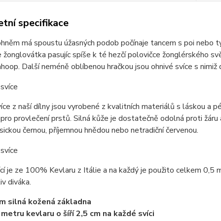
tní specifikace
hněm má spoustu úžasných podob počínaje tancem s poi nebo tyčí,
žonglovátka pasujíc spíše k té hezčí polovičce žonglérského svě
hoop. Další neméně oblíbenou hračkou jsou ohnivé svíce s nimiž
íce z naší dílny jsou vyrobené z kvalitních materiálů s láskou a p
ro provlečení prstů. Silná kůže je dostatečně odolná proti žáru a
asickou černou, příjemnou hnědou nebo netradiční červenou.
cí je ze 100% Kevlaru z Itálie a na každý je použito celkem 0,5 
iv diváka.
 silná kožená základna
 metru kevlaru o šíří 2,5 cm na každé svíci