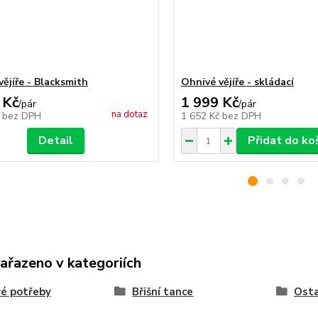
vějíře - Blacksmith
Ohnivé vějíře - skládací
 Kč
1 999 Kč
/
pár
/
pár
na dotaz
č
bez DPH
1 652 Kč
bez DPH
Detail
Přidat do ko
zařazeno v kategoriích
é potřeby
Břišní tance
Osta