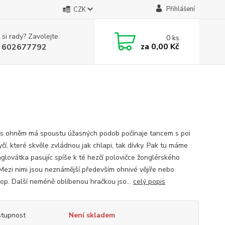
Přihlášení
CZK
 si rady? Zavolejte.
0
ks
za
0,00 Kč
 602677792
s ohněm má spoustu úžasných podob počínaje tancem s poi
čí, které skvěle zvládnou jak chlapi, tak dívky. Pak tu máme
nglovátka pasujíc spíše k té hezčí polovičce žonglérského
 Mezi nimi jsou neznámější především ohnivé vějíře nebo
op. Další neméně oblíbenou hračkou jso...
celý popis
tupnost
Není skladem