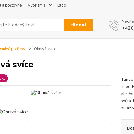
 a poštovné
Vybírám si
Blog
Nevíte
Hledat
+420
hnivé potřeby
Ohnivá svíce
vá svíce
ukt
Tanec 
nebo ty
ale žo
světa.
hulaho
Dos