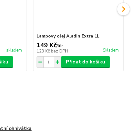
Lampový olej Aladin Extra 1L
Pyr
149 Kč
1 
/
litr
skladem
Skladem
123 Kč
bez DPH
1 
šíku
Přidat do košíku
tní ohnivátka