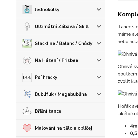
Jednokolky
Komple
Ultimátní Zábava / Skill
Tanec s o
máme ale 
nebo hula
Slackline / Balanc / Chůdy
Na Házení / Frisbee
Ohnivé sv
poutkem p
Psí hračky
zvolit kl
Bublifuk / Megabublina
Hořák sví
Břišní tance
jakéhokol
4mm
Malování na tělo a obličej
0,5