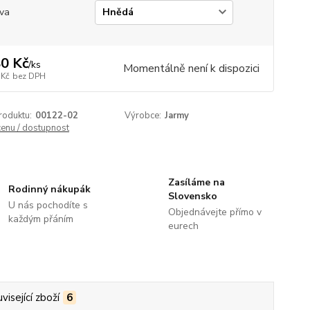
va
0 Kč
/
ks
Momentálně není k dispozici
 Kč
bez DPH
roduktu:
00122-02
Výrobce:
Jarmy
cenu / dostupnost
Zasíláme na
Rodinný nákupák
Slovensko
U nás pochodíte s
Objednávejte přímo v
každým přáním
eurech
visející zboží
6