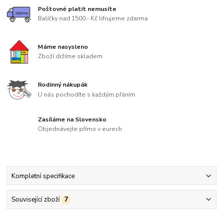
Poštovné platit nemusíte
Balíčky nad 1500,- Kč lifrujeme zdarma
Máme nasysleno
Zboží držíme skladem
Rodinný nákupák
U nás pochodíte s každým přáním
Zasíláme na Slovensko
Objednávejte přímo v eurech
Kompletní specifikace
Související zboží
7