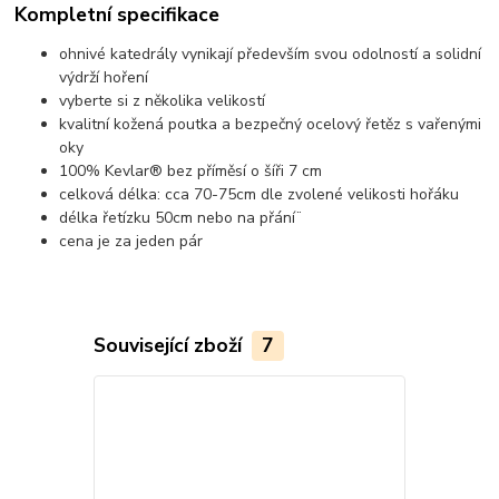
Kompletní specifikace
ohnivé katedrály vynikají především svou odolností a solidní
výdrží hoření
vyberte si z několika velikostí
kvalitní kožená poutka a bezpečný ocelový řetěz s vařenými
oky
100% Kevlar® bez příměsí o šíři 7 cm
celková délka: cca 70-75cm dle zvolené velikosti hořáku
délka řetízku 50cm nebo na přání¨
cena je za jeden pár
Související zboží
7