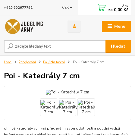
0
ks
CZK
+420 602677792
za
0,00 Kč
Menu
Hledat
Úvod
Žonglování
Poi / Na točení
Poi - Katedrály 7 cm
Poi - Katedrály 7 cm
ohnivé katedrály vynikají především svou odolností a solidní výdrží
hoření vyberte si z několika velikostí kvalitní kožená poutka a bezpečný