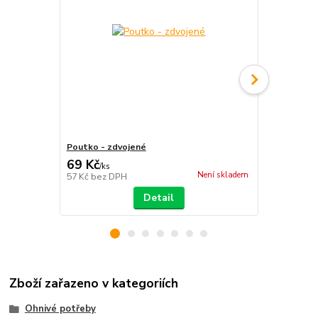
Poutko - zdvojené
Poutko - dv
69 Kč
79 Kč
/
ks
/
ks
Není skladem
57 Kč
bez DPH
65 Kč
bez D
Detail
Zboží zařazeno v kategoriích
Ohnivé potřeby