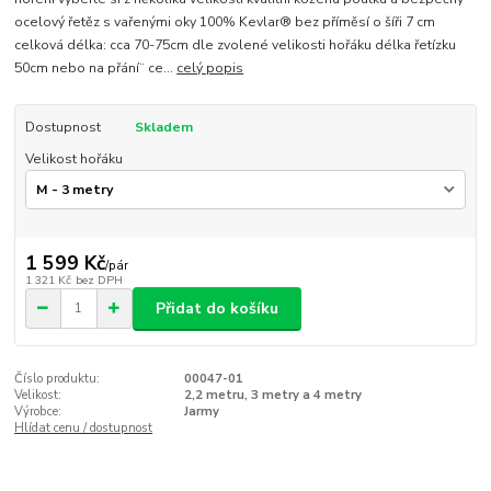
ocelový řetěz s vařenými oky 100% Kevlar® bez příměsí o šíři 7 cm
celková délka: cca 70-75cm dle zvolené velikosti hořáku délka řetízku
50cm nebo na přání¨ ce...
celý popis
Dostupnost
Skladem
Velikost hořáku
1 599 Kč
/
pár
1 321 Kč
bez DPH
Přidat do košíku
Číslo produktu:
00047-01
Velikost:
2,2 metru, 3 metry a 4 metry
Výrobce:
Jarmy
Hlídat cenu / dostupnost