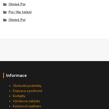
Ohnivé Poi
Poi / Na točení
Ohnivé Poi
Informace
Obchodní podmínky
Doprava a poštovné
Kontakty
Výroba na zakázku
Kevlarové sedmero