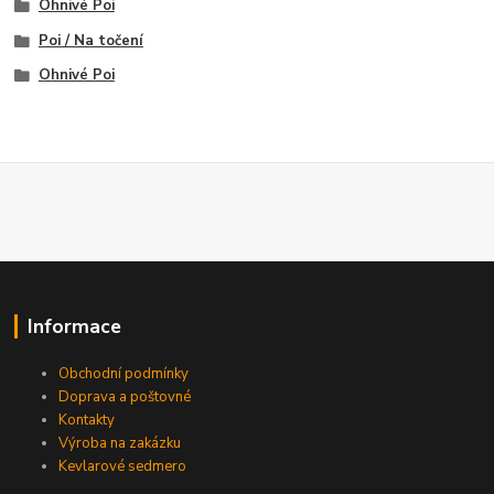
Ohnivé Poi
Poi / Na točení
Ohnivé Poi
Informace
Obchodní podmínky
Doprava a poštovné
Kontakty
Výroba na zakázku
Kevlarové sedmero