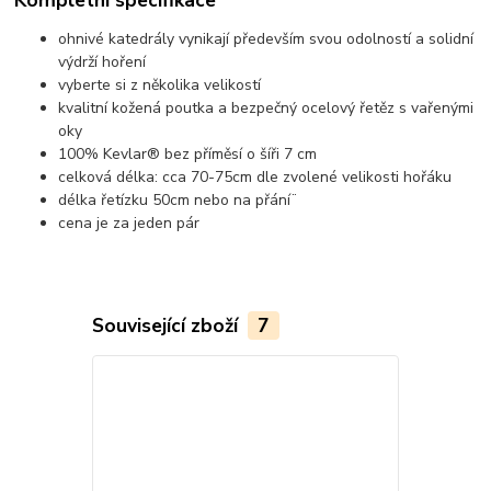
ohnivé katedrály vynikají především svou odolností a solidní
výdrží hoření
vyberte si z několika velikostí
kvalitní kožená poutka a bezpečný ocelový řetěz s vařenými
oky
100% Kevlar® bez příměsí o šíři 7 cm
celková délka: cca 70-75cm dle zvolené velikosti hořáku
délka řetízku 50cm nebo na přání¨
cena je za jeden pár
Související zboží
7