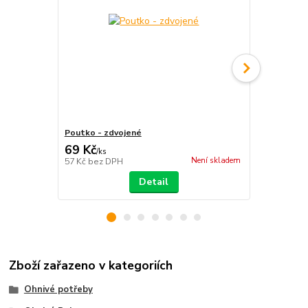
Poutko - zdvojené
Poutko - dv
69 Kč
79 Kč
/
ks
/
ks
Není skladem
57 Kč
bez DPH
65 Kč
bez D
Detail
Zboží zařazeno v kategoriích
Ohnivé potřeby