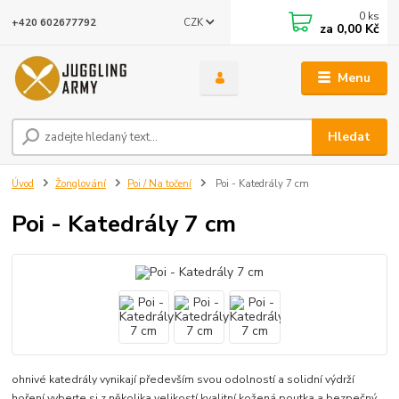
0
ks
CZK
+420 602677792
za
0,00 Kč
Menu
Hledat
Úvod
Žonglování
Poi / Na točení
Poi - Katedrály 7 cm
Poi - Katedrály 7 cm
ohnivé katedrály vynikají především svou odolností a solidní výdrží
hoření vyberte si z několika velikostí kvalitní kožená poutka a bezpečný