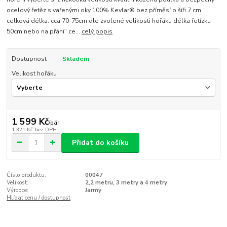
ocelový řetěz s vařenými oky 100% Kevlar® bez příměsí o šíři 7 cm
celková délka: cca 70-75cm dle zvolené velikosti hořáku délka řetízku
50cm nebo na přání¨ ce...
celý popis
Dostupnost
Skladem
Velikost hořáku
1 599 Kč
/
pár
1 321 Kč
bez DPH
Přidat do košíku
Číslo produktu:
00047
Velikost:
2,2 metru, 3 metry a 4 metry
Výrobce:
Jarmy
Hlídat cenu / dostupnost